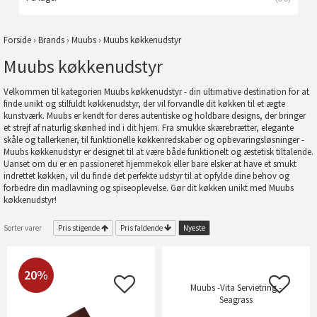
Forside
›
Brands
›
Muubs
›
Muubs køkkenudstyr
Muubs køkkenudstyr
Velkommen til kategorien Muubs køkkenudstyr - din ultimative destination for at
finde unikt og stilfuldt køkkenudstyr, der vil forvandle dit køkken til et ægte
kunstværk. Muubs er kendt for deres autentiske og holdbare designs, der bringer
et strejf af naturlig skønhed ind i dit hjem. Fra smukke skærebrætter, elegante
skåle og tallerkener, til funktionelle køkkenredskaber og opbevaringsløsninger -
Muubs køkkenudstyr er designet til at være både funktionelt og æstetisk tiltalende.
Uanset om du er en passioneret hjemmekok eller bare elsker at have et smukt
indrettet køkken, vil du finde det perfekte udstyr til at opfylde dine behov og
forbedre din madlavning og spiseoplevelse. Gør dit køkken unikt med Muubs
køkkenudstyr!
Sorter varer
Pris stigende
Pris faldende
Nyeste
20%
Muubs -Vita Servietring -
Seagrass