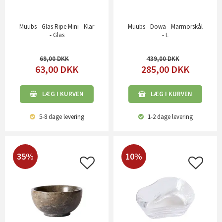
Muubs - Glas Ripe Mini - Klar
Muubs - Dowa - Marmorskål
- Glas
- L
69,00
439,00
63,00
DKK
285,00
DKK
LÆG I KURVEN
LÆG I KURVEN
5-8 dage
levering
1-2 dage
levering
35%
10%