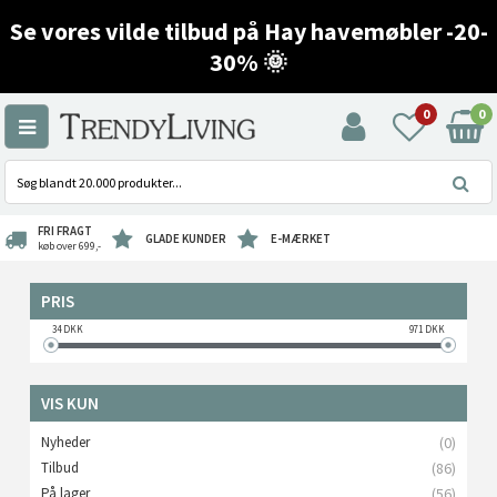
Se vores vilde tilbud på Hay havemøbler -20-
30% 🌞
0
0
FRI FRAGT
GLADE KUNDER
E-MÆRKET
køb over 699,-
PRIS
34
DKK
971
DKK
VIS KUN
Nyheder
(0)
Tilbud
(86)
På lager
(56)