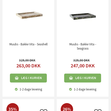
Muubs - Bakke Vita - Seashell
Muubs - Bakke Vita -
Seagrass
329,00
329,00
263,00
DKK
247,00
DKK
LÆG I KURVEN
LÆG I KURVEN
1-2 dage
levering
1-2 dage
levering
35%
26%