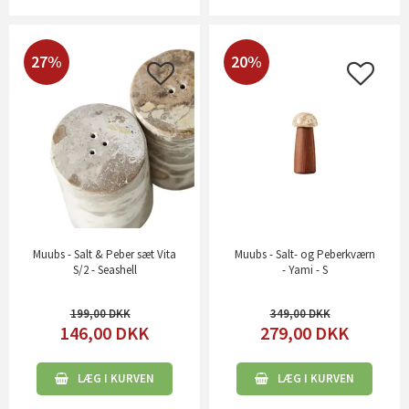
27%
20%
Muubs - Salt & Peber sæt Vita
Muubs - Salt- og Peberkværn
S/2 - Seashell
- Yami - S
199,00
349,00
146,00
DKK
279,00
DKK
LÆG I KURVEN
LÆG I KURVEN