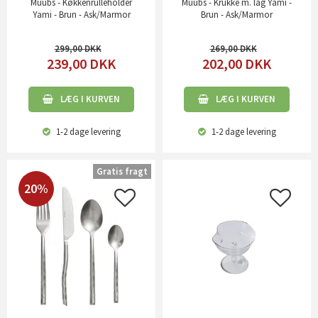
Muubs - Køkkenrulleholder
Muubs - Krukke m. låg Yami -
Yami - Brun - Ask/Marmor
Brun - Ask/Marmor
299,00
269,00
239,00
DKK
202,00
DKK
LÆG I KURVEN
LÆG I KURVEN
1-2 dage
levering
1-2 dage
levering
Gratis fragt
20%