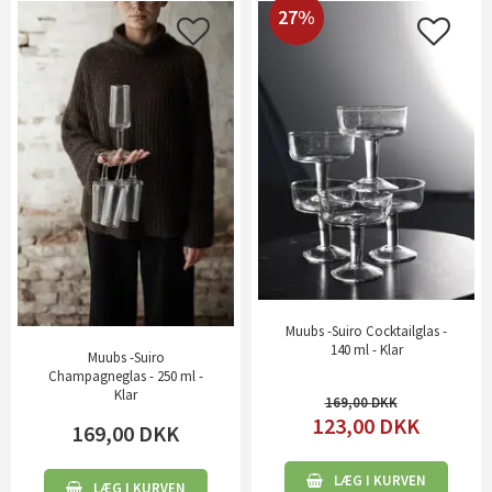
27%
Muubs -Suiro Cocktailglas -
140 ml - Klar
Muubs -Suiro
Champagneglas - 250 ml -
Klar
169,00
123,00
DKK
169,00
DKK
LÆG I KURVEN
LÆG I KURVEN