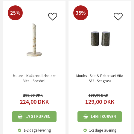
25%
35%
Muubs - Køkkenrulleholder
Muubs - Salt & Peber sæt Vita
Vita - Seashell
S/2 - Seagrass
299,00
199,00
224,00
DKK
129,00
DKK
LÆG I KURVEN
LÆG I KURVEN
1-2 dage
levering
1-2 dage
levering