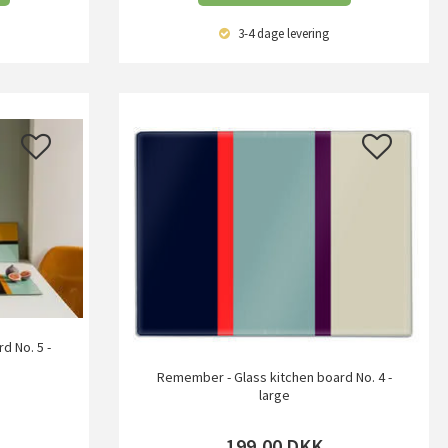
3-4 dage
levering
d No. 5 -
Remember - Glass kitchen board No. 4 -
large
199,00
DKK