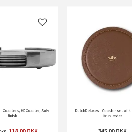
- Coasters, HDCoaster, Sølv
DutchDeluxes - Coaster set of 4 -
finish
Brun læder
118,00
DKK
345,00
DKK