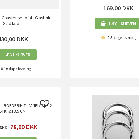
169,00
DKK
 Coaster set of 4 - Glasbrik -
Guld læder
LÆG I KURVEN
430,00
DKK
3-5 dage
levering
LÆG I KURVEN
8-10 dage
levering
n - BORDBRIK TIL VINFLASKE 2
STK. Ø13,5 CM.
78,00
DKK