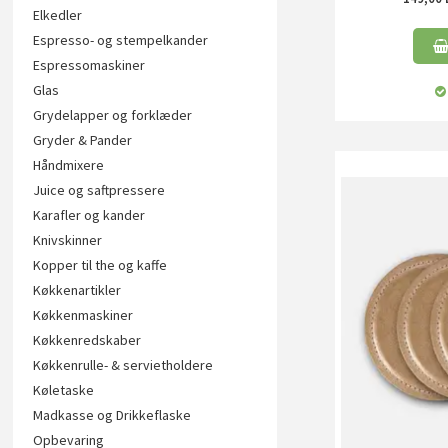
Elkedler
Espresso- og stempelkander
Espressomaskiner
Glas
Grydelapper og forklæder
Gryder & Pander
Håndmixere
Juice og saftpressere
Karafler og kander
Knivskinner
Kopper til the og kaffe
Køkkenartikler
Køkkenmaskiner
Køkkenredskaber
Køkkenrulle- & servietholdere
Køletaske
Madkasse og Drikkeflaske
Opbevaring