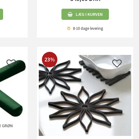
LÆG I KURVEN
8-10 dage
levering
23%
ER GRØN