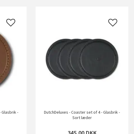
 Glasbrik -
DutchDeluxes - Coaster set of 4 - Glasbrik -
Sort læder
345,00
DKK