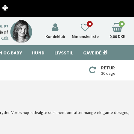
 🌞
0
0
ÆLP?
nja på
Kundeklub
Min ønskeliste
0,00 DKK
ng.dk
N OG BABY
HUND
LIVSSTIL
GAVEIDÉ 🎁
RETUR
30 dage
gryder. Vores nøje udvalgte sortiment omfatter mange elegante designs,