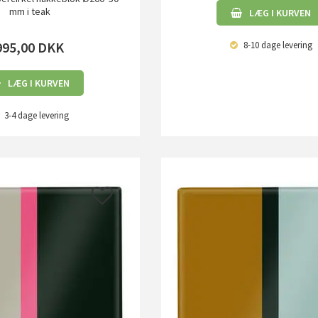
mm i teak
LÆG I KURVEN
995,00
DKK
8-10 dage
levering
LÆG I KURVEN
3-4 dage
levering