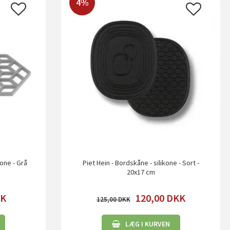
4%
kone - Grå
Piet Hein - Bordskåne - silikone - Sort -
20x17 cm
K
120,00
DKK
125,00
LÆG I KURVEN