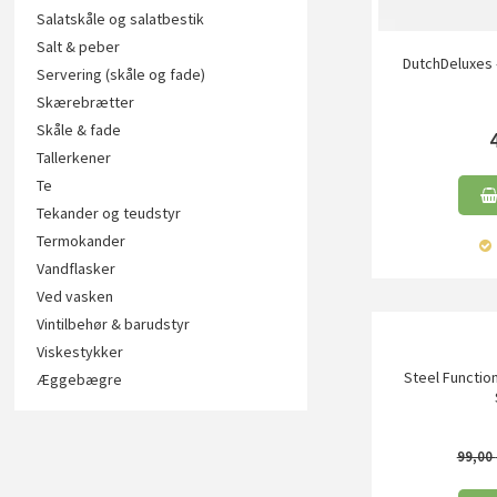
Salatskåle og salatbestik
Salt & peber
DutchDeluxes -
Servering (skåle og fade)
Skærebrætter
Skåle & fade
Tallerkener
Te
Tekander og teudstyr
Termokander
Vandflasker
Ved vasken
Vintilbehør & barudstyr
Viskestykker
Steel Functio
Æggebægre
99,00