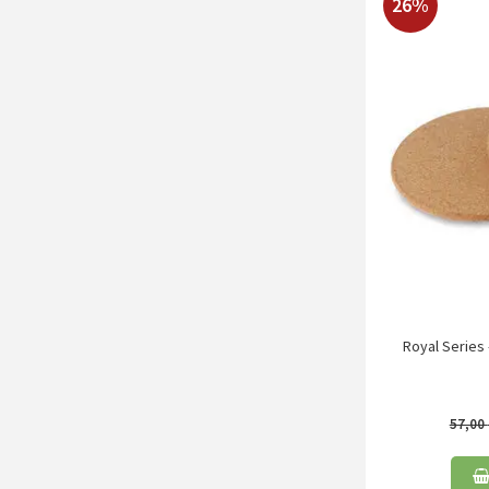
26%
Royal Series 
57,00