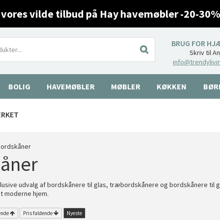
 vores vilde tilbud på Hay havemøbler -20-30%
BRUG FOR HJ
Skriv til A
info@trendylivi
BOLIG
HAVEMØBLER
MØBLER
KØKKEN
BØR
ÆRKET
ordskåner
åner
usive udvalg af bordskånere til glas, træbordskånere og bordskånere til 
det moderne hjem.
ende
Pris faldende
Nyeste