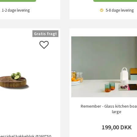
1-2 dage
levering
5-8 dage
levering
Gratis fragt
Remember - Glass kitchen boar
large
199,00
DKK
upercirkel hakkeblok Ø260*50