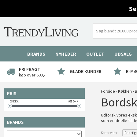
Se
BRANDS
NYHEDER
OUTLET
UDSALG
FRI FRAGT
GLADE KUNDER
E-M
køb over 699,-
Forside
›
Køkken
›
B
PRIS
Bordsk
25
DKK
995
DKK
Udforsk vores ekskl
som er ideelle til 
BRANDS
Sorter varer
Pris stig