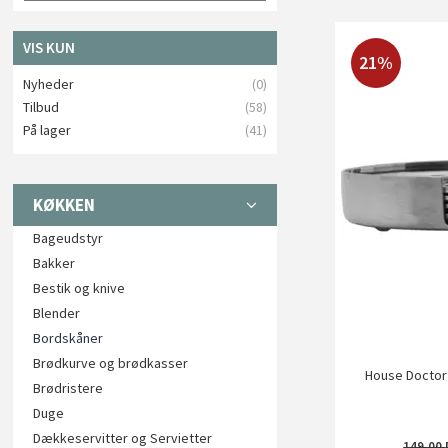
VIS KUN
21%
Nyheder
(0)
Tilbud
(58)
På lager
(41)
KØKKEN
Bageudstyr
Bakker
Bestik og knive
Blender
Bordskåner
Brødkurve og brødkasser
House Doctor 
Brødristere
Duge
Dækkeservitter og Servietter
149,00