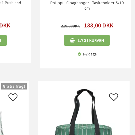
k 1 Push and
Philippi - C baghanger - Taskeholder 6x10
h
cm
DKK
188,00
DKK
219,00
N
LÆG I KURVEN
1-2 dage
Gratis fragt