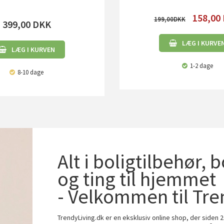
158,00
199,00
399,00
DKK
LÆG I KURVE
LÆG I KURVEN
1-2 dage
8-10 dage
Alt i boligtilbehør, 
og ting til hjemmet
- Velkommen til Tre
TrendyLiving.dk er en eksklusiv online shop, der siden 2