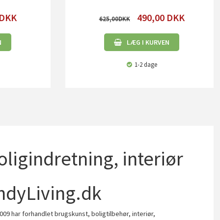
DKK
490,00
DKK
625,00
N
LÆG I KURVEN
1-2 dage
boligindretning, interiør
ndyLiving.dk
009 har forhandlet brugskunst, boligtilbehør, interiør,