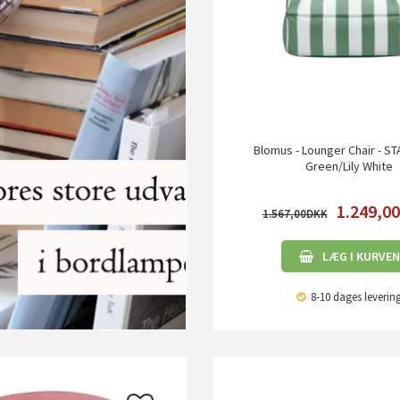
Blomus - Lounger Chair - ST
Green/Lily White
1.249,0
1.567,00
LÆG I KURVEN
8-10 dages leverin