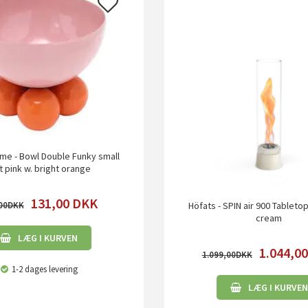
ime - Bowl Double Funky small
t pink w. bright orange
131,00
DKK
00
Höfats - SPIN air 900 Tableto
cream
LÆG I KURVEN
1.044,0
1.099,00
1-2 dages levering
LÆG I KURVEN