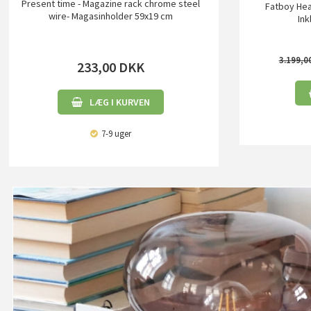
Present time - Magazine rack chrome steel
Fatboy Hea
wire- Magasinholder 59x19 cm
Ink
3.199,0
233,00
DKK
LÆG I KURVEN
7-9 uger