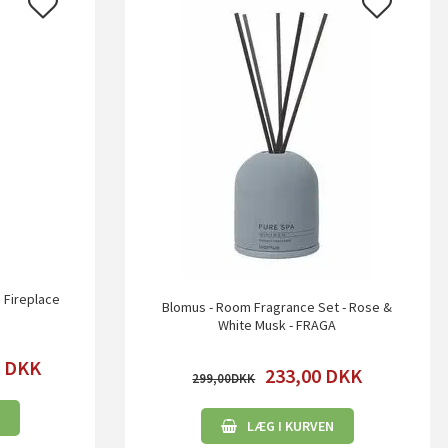
p Fireplace
Blomus - Room Fragrance Set - Rose &
White Musk - FRAGA
0
DKK
233,00
DKK
299,00
LÆG I KURVEN