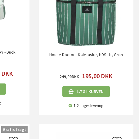
AY - Duck
House Doctor - Køletaske, HDSatt, Grøn
0
DKK
195,00
DKK
249,00
LÆG I KURVEN
g
1-2 dages levering
Gratis fragt