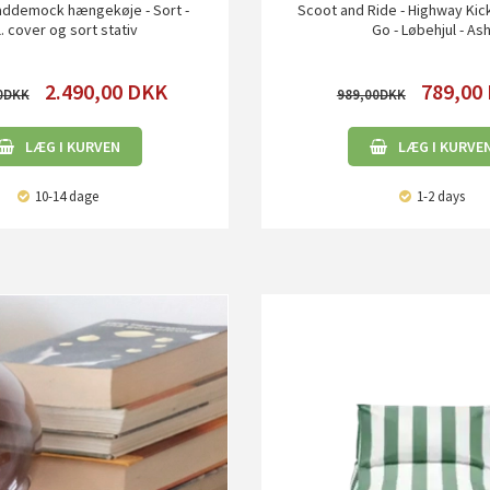
ddemock hængekøje - Sort -
Scoot and Ride - Highway Kic
l. cover og sort stativ
Go - Løbehjul - As
2.490,00
DKK
789,00
0
989,00
LÆG I KURVEN
LÆG I KURVE
10-14 dage
1-2 days