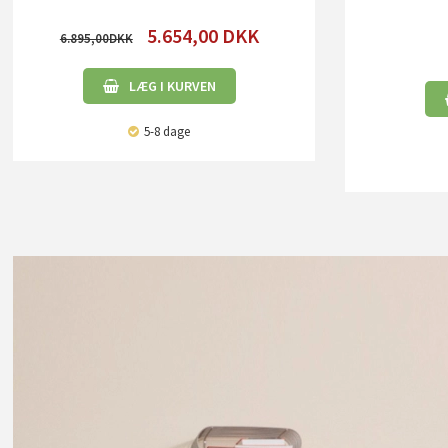
5.654,00
DKK
6.895,00
LÆG I KURVEN
5-8 dage