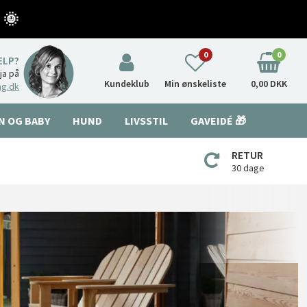
 🌞
0
0
ÆLP?
nja på
Kundeklub
Min ønskeliste
0,00 DKK
ng.dk
N OG BABY
HUND
LIVSSTIL
GAVEIDÉ 🎁
RETUR
30 dage