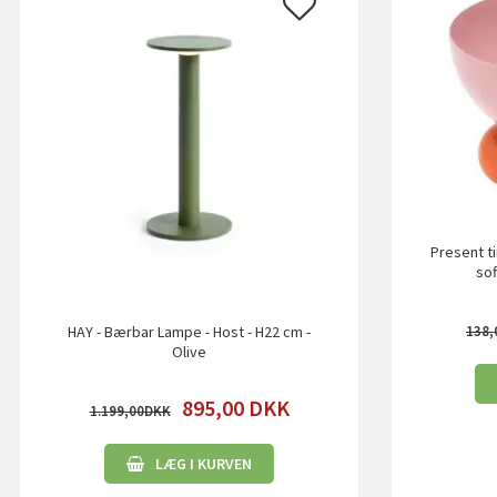
Present t
sof
138,
HAY - Bærbar Lampe - Host - H22 cm -
Olive
895,00
DKK
1.199,00
LÆG I KURVEN