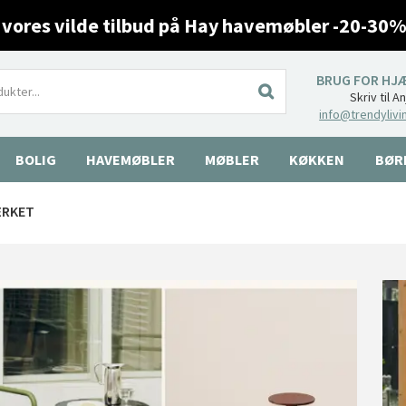
 vores vilde tilbud på Hay havemøbler -20-30%
BRUG FOR HJ
Skriv til A
info@trendylivi
BOLIG
HAVEMØBLER
MØBLER
KØKKEN
BØR
ÆRKET