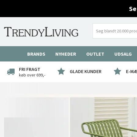
Se
BRANDS
NYHEDER
OUTLET
UDSALG
FRI FRAGT
GLADE KUNDER
E-M
køb over 699,-