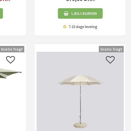
LÆG I KURVEN
7-10 dage
levering
Gratis fragt
Gratis fragt