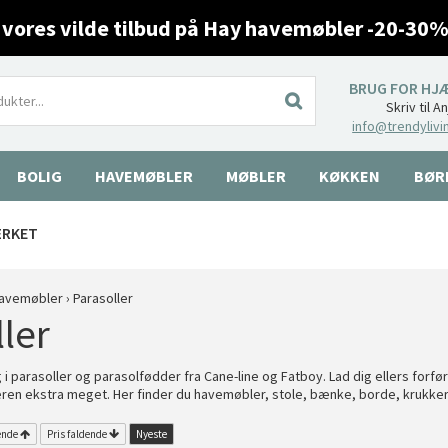
 vores vilde tilbud på Hay havemøbler -20-30%
BRUG FOR HJ
Skriv til A
info@trendylivi
BOLIG
HAVEMØBLER
MØBLER
KØKKEN
BØR
ÆRKET
avemøbler
›
Parasoller
ler
 i parasoller og parasolfødder fra Cane-line og Fatboy. Lad dig ellers forf
n ekstra meget. Her finder du havemøbler, stole, bænke, borde, krukker,
ende
Pris faldende
Nyeste