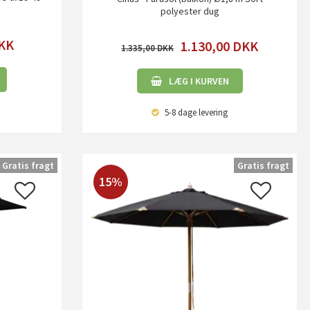
polyester dug
KK
1.130,00
DKK
1.335,00
LÆG I KURVEN
5-8 dage
levering
Gratis fragt
Gratis fragt
15%