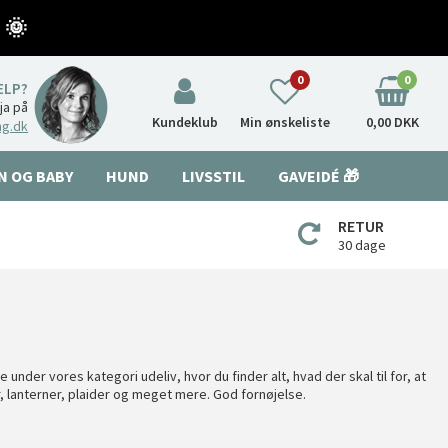
 🌞
0
0
ÆLP?
nja på
Kundeklub
Min ønskeliste
0,00 DKK
ng.dk
N OG BABY
HUND
LIVSSTIL
GAVEIDÉ 🎁
RETUR
30 dage
øre under vores kategori
udeliv
, hvor du finder alt, hvad der skal til for, at
 lanterner, plaider og meget mere. God fornøjelse.