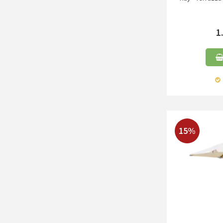
1
15%