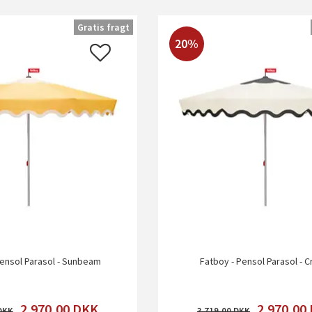
Gratis fragt
20%
Pensol Parasol - Sunbeam
Fatboy - Pensol Parasol - 
2.970,00
DKK
2.970,00
3.719,00