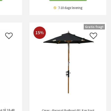
7-10 dage
levering
Gratis fragt
15%
e til 18-48
Cinas - Parasol (balkon) Ø1,8 m Sort