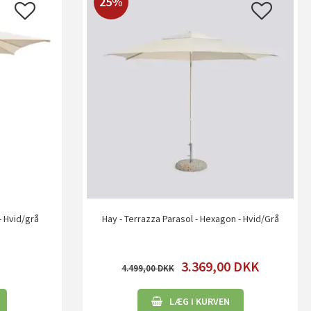
25%
- Hvid/grå
Hay - Terrazza Parasol - Hexagon - Hvid/Grå
3.369,00
DKK
4.499,00
LÆG I KURVEN