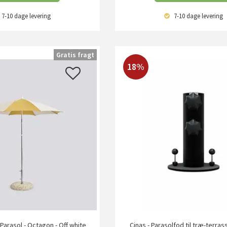
7-10 dage
levering
7-10 dage
levering
Gratis fragt
18%
 Parasol - Octagon - Off white
Cinas - Parasolfod til træ-terrass