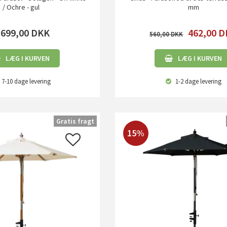
/ Ochre - gul
mm
.699,00
DKK
462,00
D
560,00
LÆG I KURVEN
LÆG I KURVEN
7-10 dage
levering
1-2 dage
levering
Gratis fragt
15%