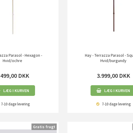
razza Parasol - Hexagon -
Hay - Terrazza Parasol - Sq
Hvid/ochre
Hvid/burgundy
.499,00
DKK
3.999,00
DKK
LÆG I KURVEN
LÆG I KURVEN
7-10 dage
levering
7-10 dage
levering
Gratis fragt