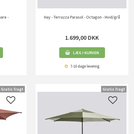
uare -
Hay - Terrazza Parasol - Octagon - Hvid/grå
1.699,00
DKK
LÆG I KURVEN
7-10 dage
levering
Gratis fragt
Gratis fragt