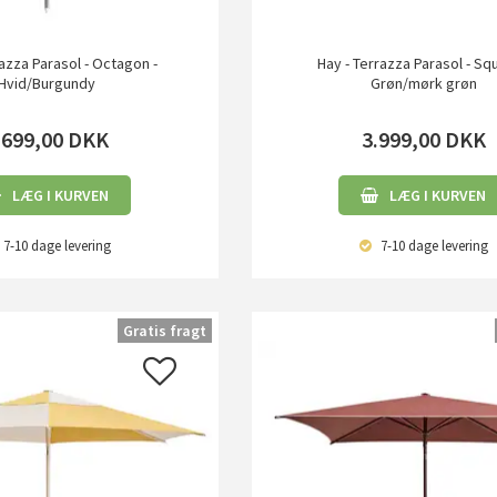
razza Parasol - Octagon -
Hay - Terrazza Parasol - Sq
Hvid/Burgundy
Grøn/mørk grøn
.699,00
DKK
3.999,00
DKK
LÆG I KURVEN
LÆG I KURVEN
7-10 dage
levering
7-10 dage
levering
Gratis fragt