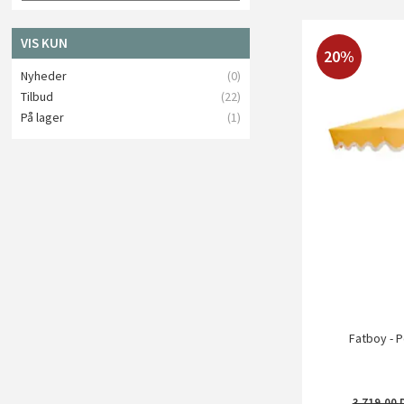
VIS KUN
20%
Nyheder
(0)
Tilbud
(22)
På lager
(1)
Fatboy - 
3.719,00