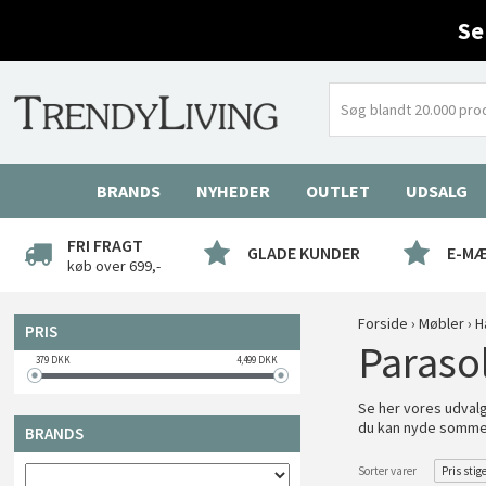
Se
BRANDS
NYHEDER
OUTLET
UDSALG
FRI FRAGT
GLADE KUNDER
E-M
køb over 699,-
Forside
›
Møbler
›
H
PRIS
Parasol
379
DKK
4,499
DKK
Se her vores udvalg
du kan nyde sommere
BRANDS
Sorter varer
Pris stig