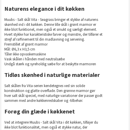
Naturens elegance i dit køkken
Muubs - Salt skål Vita - Seagrass bringer et stykke af naturens
skønhed ind i dit køkken. Denne lille skål i grønt marmor er
ikke blot funktionel, men også et smukt og særligt element.
Hvert stykke har karakteristiske farver og mønstre, der tilfører et
strejf af raffinement til din madlavning og servering.
Fremstillet af grønt marmor
Mål: Ø6,3 x H3,5 cm
Tåler ikke opvaskemaskine
Vask skålen i hånden med neutralsæbe
Undgå stærk og syreholdig sæbe for at beskytte marmoren
Tidløs skønhed i naturlige materialer
Salt skålen fra Vita-serien kendetegnes ved sin solide
konstruktion og glatte overflade. Den grønne marmor gør
hver salt skål speciel, med naturlige variationer der passer godt
sammen med andre køkkenredskaber og -tilbehør.
Forøg din glæde i køkkenet
Ved at integrere Muubs - Salt skål Vita i dit køkken, tilføjer du
ikke blot funktionalitet, men også et stykke natur, der