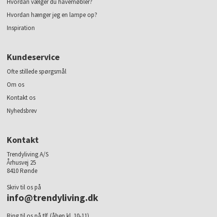
Hvordan vælger du havemøbler?
Hvordan hænger jeg en lampe op?
Inspiration
Kundeservice
Ofte stillede spørgsmål
Om os
Kontakt os
Nyhedsbrev
Kontakt
Trendyliving A/S
Århusvej 25
8410 Rønde
Skriv til os på
info@trendyliving.dk
Ring til os på tlf. (åben kl. 10-11)