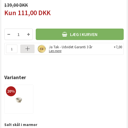
139,00
111,00
DKK
LÆG I KURVEN
Ja Tak - Udvidet Garanti 3 år
+7,00
Læs mere
Varianter
20%
Salt skål i marmor