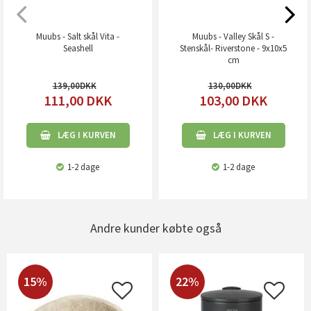
Muubs - Salt skål Vita -
Muubs - Valley Skål S -
Seashell
Stenskål- Riverstone - 9x10x5
cm
139,00
130,00
111,00
DKK
103,00
DKK
LÆG I KURVEN
LÆG I KURVEN
1-2 dage
1-2 dage
Andre kunder købte også
15%
22%