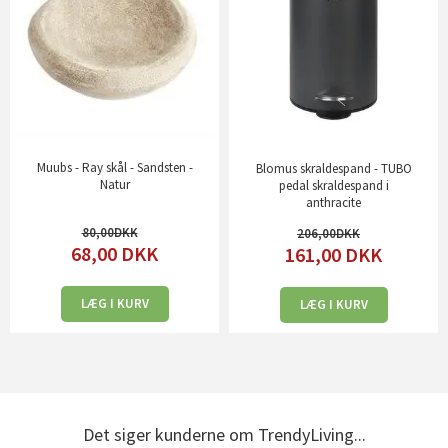
Muubs - Ray skål - Sandsten -
Blomus skraldespand - TUBO
Natur
pedal skraldespand i
anthracite
80,00
206,00
68,00
DKK
161,00
DKK
LÆG I KURV
LÆG I KURV
Det siger kunderne om TrendyLiving...