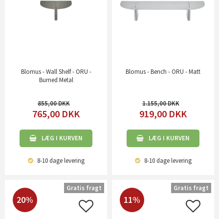
Blomus - Wall Shelf - ORU -
Blomus - Bench - ORU - Matt
Burned Metal
855,00
1.155,00
765,00
DKK
919,00
DKK
LÆG I KURVEN
LÆG I KURVEN
8-10 dage
levering
8-10 dage
levering
Gratis fragt
Gratis fragt
20%
11%