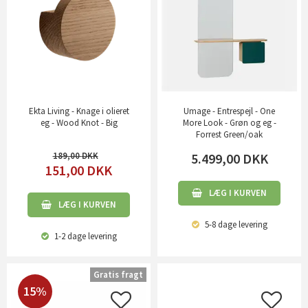
Ekta Living - Knage i olieret
Umage - Entrespejl - One
eg - Wood Knot - Big
More Look - Grøn og eg -
Forrest Green/oak
189,00
5.499,00
DKK
151,00
DKK
LÆG I KURVEN
LÆG I KURVEN
5-8 dage
levering
1-2 dage
levering
Gratis fragt
15%