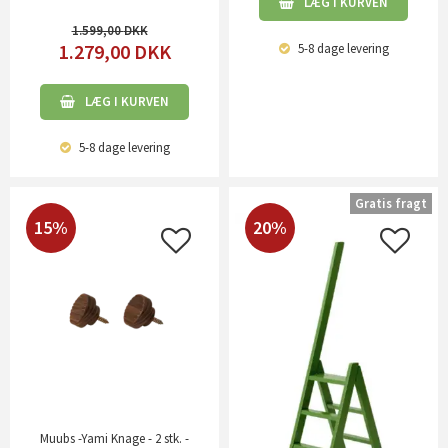
LÆG I KURVEN
1.599,00
1.279,00
DKK
5-8 dage
levering
LÆG I KURVEN
5-8 dage
levering
Gratis fragt
15%
20%
Muubs -Yami Knage - 2 stk. -