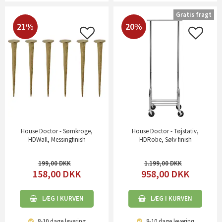
Gratis fragt
21%
20%
House Doctor - Sømkroge,
House Doctor - Tøjstativ,
HDWall, Messingfinish
HDRobe, Sølv finish
199,00
1.199,00
158,00
DKK
958,00
DKK
LÆG I KURVEN
LÆG I KURVEN
8-10 dage
levering
8-10 dage
levering