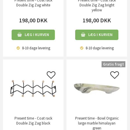
Present time - Coat rack
Present time - Coat rack
Double Zig Zag white
Double Zig Zag bright
yellow
198,00
DKK
198,00
DKK
LÆG I KURVEN
LÆG I KURVEN
8-10 dage
levering
8-10 dage
levering
Gratis fragt
Present time - Coat rack
Present time - Bowl Organic
Double Zig Zag black
large marble himalayan
green