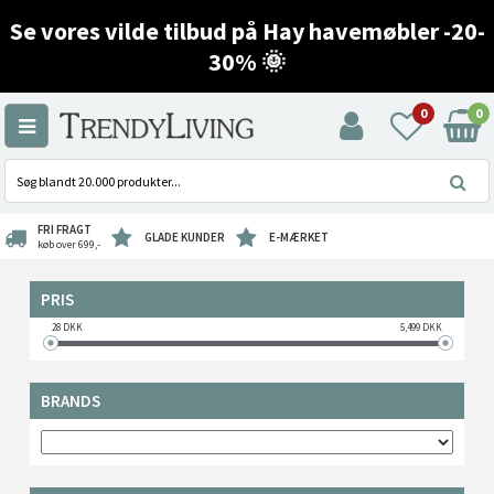
Se vores vilde tilbud på Hay havemøbler -20-
30% 🌞
0
0
FRI FRAGT
GLADE KUNDER
E-MÆRKET
køb over 699,-
PRIS
28
DKK
5,499
DKK
BRANDS