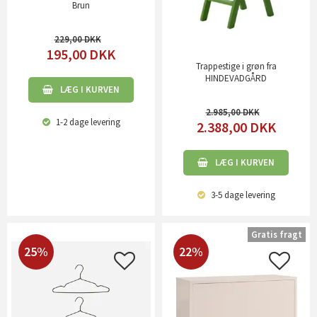
Brun
229,00
195,00
DKK
Trappestige i grøn fra
HINDEVADGÅRD
LÆG I KURVEN
2.985,00
1-2 dage
levering
2.388,00
DKK
LÆG I KURVEN
3-5 dage
levering
Gratis fragt
25%
22%