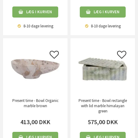
LÆG I KURVEN
LÆG I KURVEN
8-10 dage
levering
8-10 dage
levering
Present time - Bowl Organic
Present time - Bowl rectangle
marble brown
with lid marble himalayan
green
413,00
DKK
575,00
DKK
LÆG I KURVEN
LÆG I KURVEN