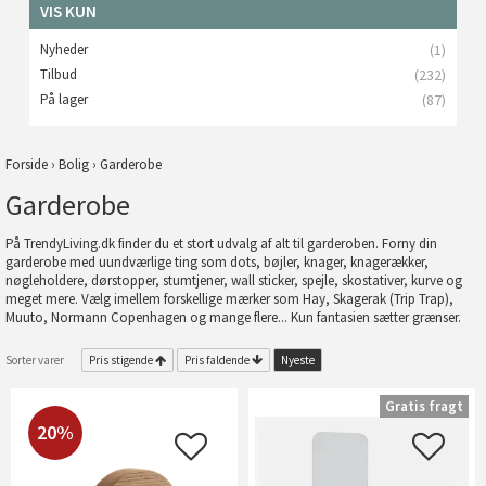
VIS KUN
Nyheder
(1)
Tilbud
(232)
På lager
(87)
Forside
›
Bolig
›
Garderobe
Garderobe
På TrendyLiving.dk finder du et stort udvalg af alt til garderoben. Forny din
garderobe med uundværlige ting som dots, bøjler, knager, knagerækker,
nøgleholdere, dørstopper, stumtjener, wall sticker, spejle, skostativer, kurve og
meget mere. Vælg imellem forskellige mærker som Hay, Skagerak (Trip Trap),
Muuto, Normann Copenhagen og mange flere... Kun fantasien sætter grænser.
Sorter varer
Pris stigende
Pris faldende
Nyeste
Gratis fragt
20%