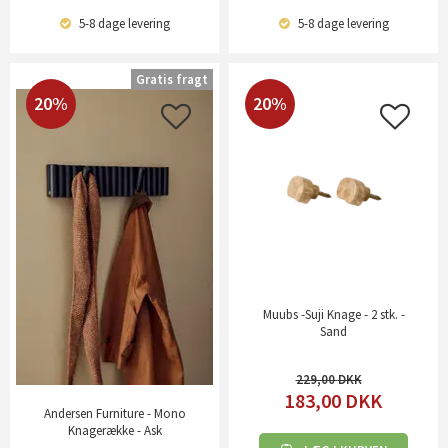
5-8 dage
levering
5-8 dage
levering
Gratis fragt
20%
20%
Muubs -Suji Knage - 2 stk. -
Sand
229,00
183,00
DKK
Andersen Furniture - Mono
Knagerække - Ask