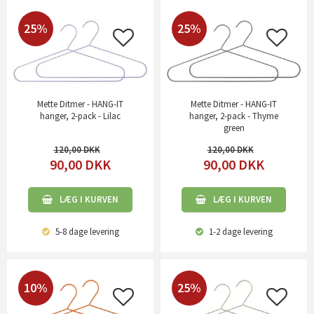
25%
25%
Mette Ditmer - HANG-IT
Mette Ditmer - HANG-IT
hanger, 2-pack - Lilac
hanger, 2-pack - Thyme
green
120,00
120,00
90,00
DKK
90,00
DKK
LÆG I KURVEN
LÆG I KURVEN
5-8 dage
levering
1-2 dage
levering
10%
25%