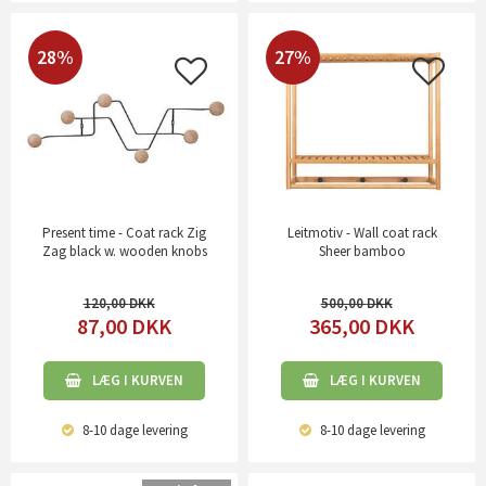
28%
27%
Present time - Coat rack Zig
Leitmotiv - Wall coat rack
Zag black w. wooden knobs
Sheer bamboo
120,00
500,00
87,00
DKK
365,00
DKK
LÆG I KURVEN
LÆG I KURVEN
8-10 dage
levering
8-10 dage
levering