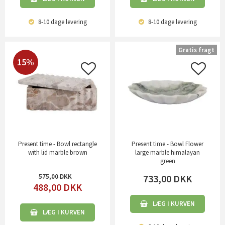
8-10 dage
levering
8-10 dage
levering
Gratis fragt
15%
Present time - Bowl rectangle
Present time - Bowl Flower
with lid marble brown
large marble himalayan
green
575,00
733,00
DKK
488,00
DKK
LÆG I KURVEN
LÆG I KURVEN