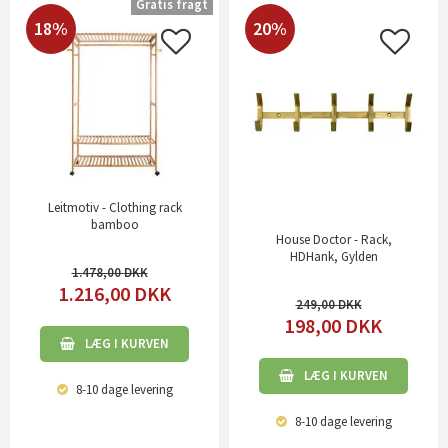
Gratis fragt
18%
20%
Leitmotiv - Clothing rack
bamboo
House Doctor - Rack,
HDHank, Gylden
1.478,00
1.216,00
DKK
249,00
198,00
DKK
LÆG I KURVEN
LÆG I KURVEN
8-10 dage
levering
8-10 dage
levering