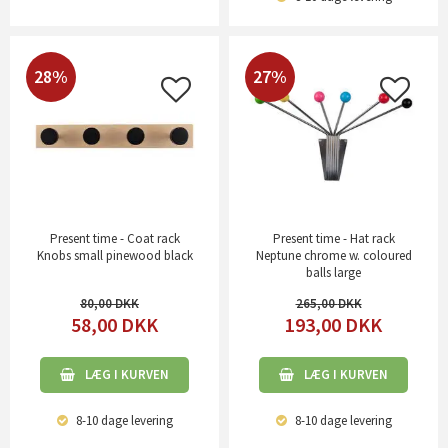
28%
27%
Present time - Coat rack
Present time - Hat rack
Knobs small pinewood black
Neptune chrome w. coloured
balls large
80,00
265,00
58,00
DKK
193,00
DKK
LÆG I KURVEN
LÆG I KURVEN
8-10 dage
levering
8-10 dage
levering