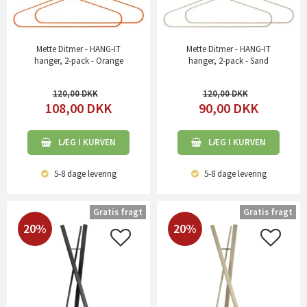
Mette Ditmer - HANG-IT
Mette Ditmer - HANG-IT
hanger, 2-pack - Orange
hanger, 2-pack - Sand
120,00
120,00
108,00
DKK
90,00
DKK
LÆG I KURVEN
LÆG I KURVEN
5-8 dage
levering
5-8 dage
levering
Gratis fragt
Gratis fragt
20%
20%