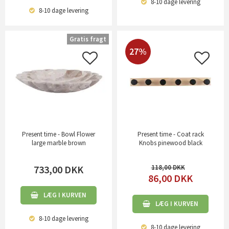
8-10 dage
levering
8-10 dage
levering
Gratis fragt
27%
Present time - Bowl Flower
Present time - Coat rack
large marble brown
Knobs pinewood black
733,00
DKK
118,00
86,00
DKK
LÆG I KURVEN
LÆG I KURVEN
8-10 dage
levering
8-10 dage
levering