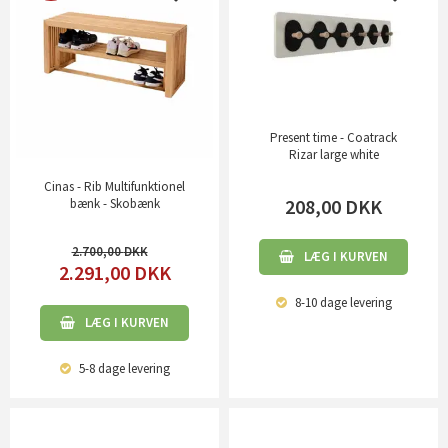
Present time - Coatrack
Rizar large white
Cinas - Rib Multifunktionel
208,00
DKK
bænk - Skobænk
2.700,00
LÆG I KURVEN
2.291,00
DKK
8-10 dage
levering
LÆG I KURVEN
5-8 dage
levering