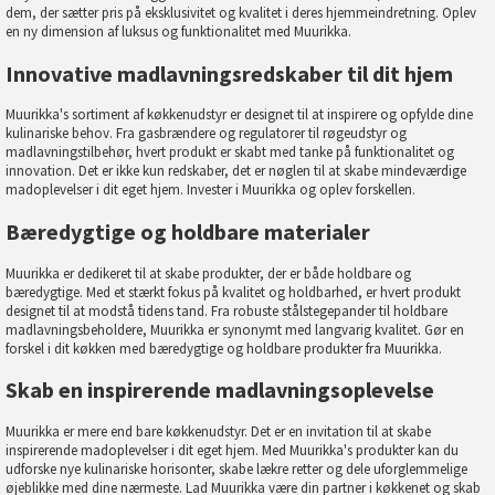
dem, der sætter pris på eksklusivitet og kvalitet i deres hjemmeindretning. Oplev
en ny dimension af luksus og funktionalitet med Muurikka.
Innovative madlavningsredskaber til dit hjem
Muurikka's sortiment af køkkenudstyr er designet til at inspirere og opfylde dine
kulinariske behov. Fra gasbrændere og regulatorer til røgeudstyr og
madlavningstilbehør, hvert produkt er skabt med tanke på funktionalitet og
innovation. Det er ikke kun redskaber, det er nøglen til at skabe mindeværdige
madoplevelser i dit eget hjem. Invester i Muurikka og oplev forskellen.
Bæredygtige og holdbare materialer
Muurikka er dedikeret til at skabe produkter, der er både holdbare og
bæredygtige. Med et stærkt fokus på kvalitet og holdbarhed, er hvert produkt
designet til at modstå tidens tand. Fra robuste stålstegepander til holdbare
madlavningsbeholdere, Muurikka er synonymt med langvarig kvalitet. Gør en
forskel i dit køkken med bæredygtige og holdbare produkter fra Muurikka.
Skab en inspirerende madlavningsoplevelse
Muurikka er mere end bare køkkenudstyr. Det er en invitation til at skabe
inspirerende madoplevelser i dit eget hjem. Med Muurikka's produkter kan du
udforske nye kulinariske horisonter, skabe lækre retter og dele uforglemmelige
øjeblikke med dine nærmeste. Lad Muurikka være din partner i køkkenet og skab