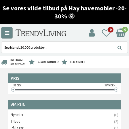
Se vores vilde tilbud på Hay havemøbler -20-
30% 🌞
0
0
FRI FRAGT
GLADE KUNDER
E-MÆRKET
køb over 699,-
PRIS
52
DKK
3,979
DKK
VIS KUN
Nyheder
(0)
Tilbud
(2)
På lager
(1)