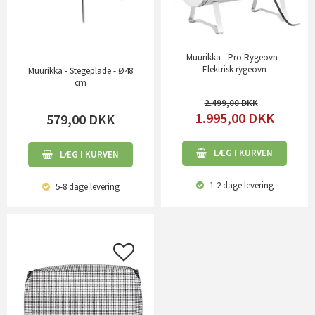
Muurikka - Pro Rygeovn -
Elektrisk rygeovn
Muurikka - Stegeplade - Ø48
cm
2.499,00
1.995,00
DKK
579,00
DKK
LÆG I KURVEN
LÆG I KURVEN
1-2 dage
levering
5-8 dage
levering