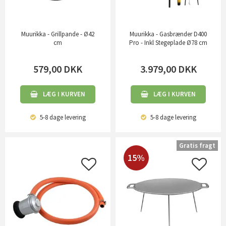
Muurikka - Grillpande - Ø42
Muurikka - Gasbrænder D400
cm
Pro - Inkl Stegeplade Ø78 cm
579,00
DKK
3.979,00
DKK
LÆG I KURVEN
LÆG I KURVEN
5-8 dage
levering
5-8 dage
levering
Gratis fragt
15%