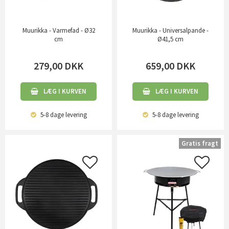
Muurikka - Varmefad - Ø32
Muurikka - Universalpande -
cm
Ø41,5 cm
279,00
DKK
659,00
DKK
LÆG I KURVEN
LÆG I KURVEN
5-8 dage
levering
5-8 dage
levering
Gratis fragt