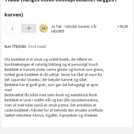
kurven)
Ja Tak - Udvidet Garanti 3 år
+39,00
Læs mere
Uta bestikket er et smuk og rustikt bestik, der tilfører en
borddækningen et naturlig blikfang og et personligt touch.
Bestikket er hamret under varme gløder og formet som grene,
hvilket giver bestikket et råt udtryk. Serien har fået sit navn fra
det Japanske 'Utareta’, der betyder hamret og slået.
Bestikket har et godt greb, som gør det behageligt at spise
med.
Bestiksættet fås både med satin finish og waterblack finish.
Bestikket er lavet i rustfrit stål og kan tåle opvaskemaskine,
men vil med tiden opnå en smuk patina. Det anbefales at
vaske bestikket i hånden for at beholde den smukke overflade.
Sættet inkluderer 4 knive, 4 gafler, 4 spiseskeer og 4 teskeer.