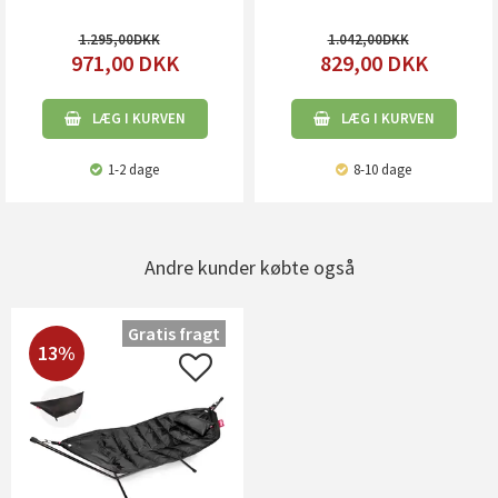
1.295,00
1.042,00
971,00
DKK
829,00
DKK
LÆG I KURVEN
LÆG I KURVEN
1-2 dage
8-10 dage
Andre kunder købte også
Gratis fragt
13%