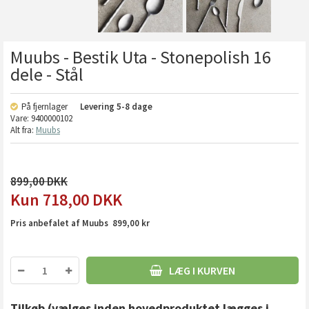
Muubs - Bestik Uta - Stonepolish 16
dele - Stål
På fjernlager
Levering
5-8 dage
Vare:
9400000102
Alt fra:
Muubs
899,00
718,00
DKK
Pris anbefalet af Muubs 899,00 kr
LÆG I KURVEN
Tilkøb
(vælges inden hovedproduktet lægges i