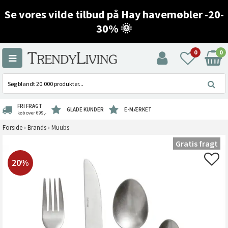
Se vores vilde tilbud på Hay havemøbler -20-
30% 🌞
0
0
FRI FRAGT
GLADE KUNDER
E-MÆRKET
køb over 699,-
Forside
›
Brands
›
Muubs
Gratis fragt
20%