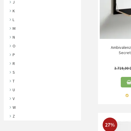
J
K
L
M
N
O
Ambivalenz
Secreta
P
R
3.719,00
S
T
U
V
W
Z
27%