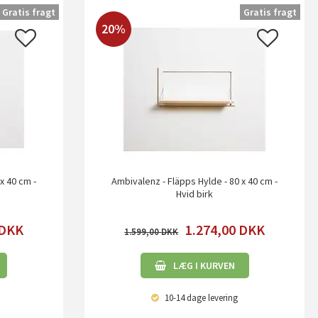
Gratis fragt
Gratis fragt
20%
x 40 cm -
Ambivalenz - Fläpps Hylde - 80 x 40 cm -
Hvid birk
DKK
1.274,00
DKK
1.599,00
LÆG I KURVEN
10-14 dage
levering