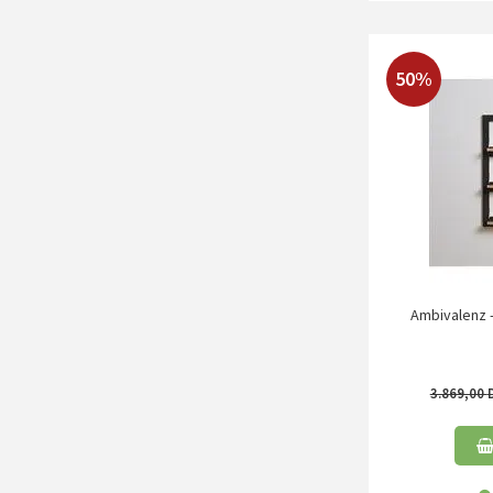
50%
Ambivalenz -
3.869,00