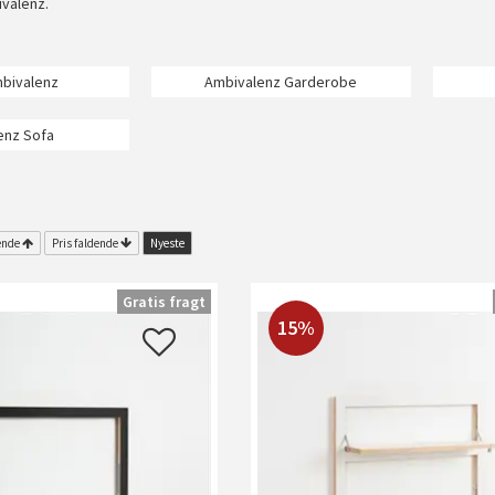
valenz.
mbivalenz
Ambivalenz Garderobe
enz Sofa
ende
Pris faldende
Nyeste
Gratis fragt
15%