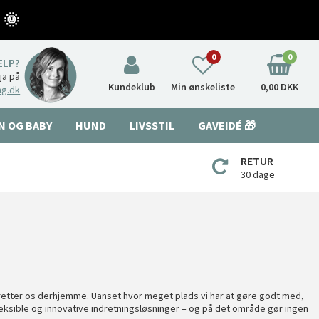
 🌞
0
0
ÆLP?
nja på
Kundeklub
Min ønskeliste
0,00 DKK
ng.dk
N OG BABY
HUND
LIVSSTIL
GAVEIDÉ 🎁
RETUR
30 dage
 indretter os derhjemme. Uanset hvor meget plads vi har at gøre godt med,
fleksible og innovative indretningsløsninger – og på det område gør ingen