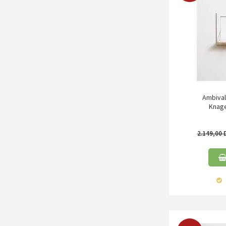
Ambival
Knage
2.149,00