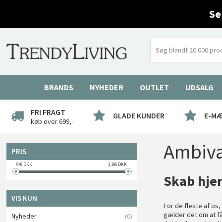
Se
BRANDS
NYHEDER
OUTLET
UDSALG
FRI FRAGT
GLADE KUNDER
E-M
køb over 699,-
Ambiva
PRIS
948
DKK
3,195
DKK
Skab hje
VIS KUN
For de fleste af os,
gælder det om at få
Nyheder
(0)