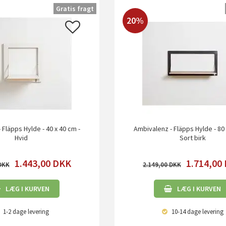
Gratis fragt
20%
 Fläpps Hylde - 40 x 40 cm -
Ambivalenz - Fläpps Hylde - 80 
Hvid
Sort birk
1.443,00
DKK
1.714,00
2.149,00
LÆG I KURVEN
LÆG I KURVEN
1-2 dage
levering
10-14 dage
levering