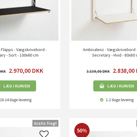
 Fläpps - Vægskrivebord -
Ambivalenz - Vægskrivebord 
ry - Sort - 100x60 cm
Secretary - Hvid - 80x80
2.970,00
DKK
2.838,00
3.339,00
LÆG I KURVEN
LÆG I KURVEN
10-14 dage
levering
1-2 dage
levering
Gratis fragt
50%