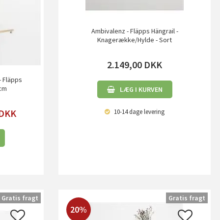
Ambivalenz - Fläpps Hängrail -
Knagerække/Hylde - Sort
2.149,00
DKK
- Fläpps
 cm
LÆG I KURVEN
DKK
10-14 dage
levering
Gratis fragt
Gratis fragt
20%