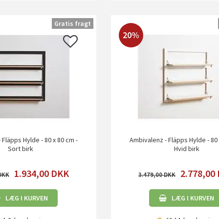
Gratis fragt
20%
 Fläpps Hylde - 80 x 80 cm -
Ambivalenz - Fläpps Hylde - 80 
Sort birk
Hvid birk
1.934,00
DKK
2.778,00
3.479,00
LÆG I KURVEN
LÆG I KURVEN