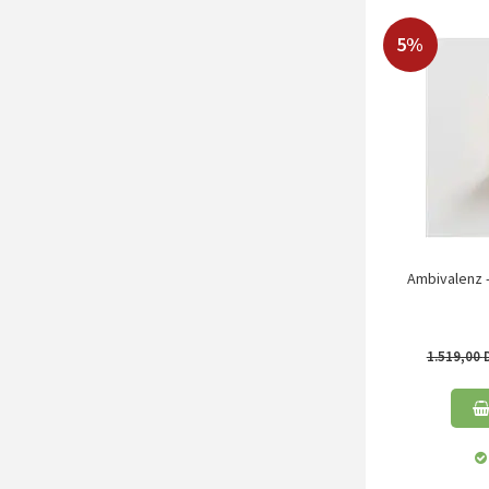
5%
Ambivalenz -
1.519,00