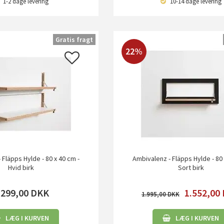
1-2 dage
levering
10-14 dage
levering
Gratis fragt
22%
 Fläpps Hylde - 80 x 40 cm -
Ambivalenz - Fläpps Hylde - 80 
Hvid birk
Sort birk
.299,00
DKK
1.552,00
1.995,00
LÆG I KURVEN
LÆG I KURVEN