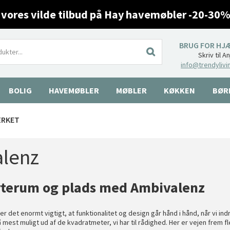
 vores vilde tilbud på Hay havemøbler -20-30%
BRUG FOR HJ
Skriv til A
info@trendylivi
BOLIG
HAVEMØBLER
MØBLER
KØKKEN
BØR
ÆRKET
lenz
rterum og plads med Ambivalenz
 er det enormt vigtigt, at funktionalitet og design går hånd i hånd, når vi
 mest muligt ud af de kvadratmeter, vi har til rådighed. Her er vejen frem 