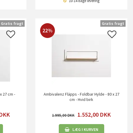
10-14 dage
levering
Gratis fragt
Gratis fragt
22%
x 27 cm -
Ambivalenz Fläpps - Foldbar Hylde - 80 x 27
cm - Hvid birk
DKK
1.552,00
DKK
1.995,00
LÆG I KURVEN