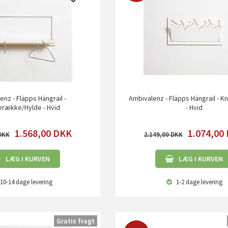
enz - Fläpps Hängrail -
Ambivalenz - Fläpps Hängrail - 
række/Hylde - Hvid
- Hvid
1.568,00
DKK
1.074,00
2.149,00
LÆG I KURVEN
LÆG I KURVEN
10-14 dage
levering
1-2 dage
levering
Gratis fragt