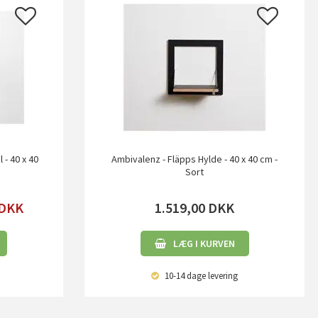
 - 40 x 40
Ambivalenz - Fläpps Hylde - 40 x 40 cm -
Sort
DKK
1.519,00
DKK
LÆG I KURVEN
10-14 dage
levering