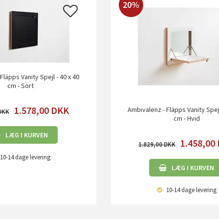
20%
Fläpps Vanity Spejl - 40 x 40
cm - Sort
1.578,00
DKK
Ambivalenz - Fläpps Vanity Spejl
cm - Hvid
LÆG I KURVEN
1.458,00
1.829,00
10-14 dage
levering
LÆG I KURVEN
10-14 dage
levering