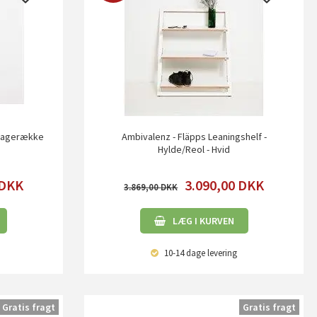
Knagerække
Ambivalenz - Fläpps Leaningshelf -
Hylde/Reol - Hvid
DKK
3.090,00
DKK
3.869,00
LÆG I KURVEN
10-14 dage
levering
Gratis fragt
Gratis fragt