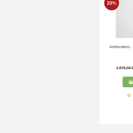
20%
Ambivalenz - 
1.979,00