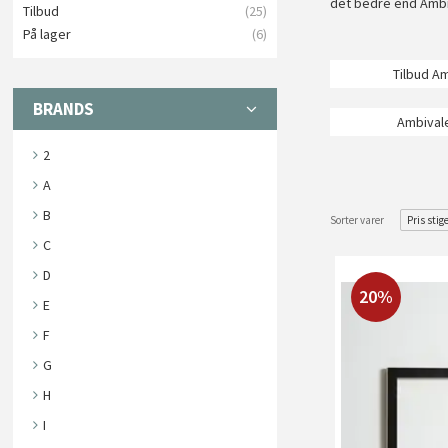
det bedre end Ambi
Tilbud
(25)
På lager
(6)
Tilbud A
BRANDS
Ambival
2
A
B
Sorter varer
Pris stig
C
D
20%
E
F
G
H
I