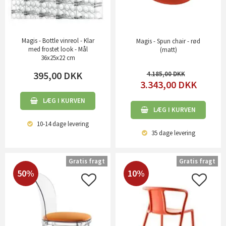
Magis - Bottle vinreol - Klar
Magis - Spun chair - rød
med frostet look - Mål
(matt)
36x25x22 cm
395,00
DKK
4.185,00
3.343,00
DKK
LÆG I KURVEN
LÆG I KURVEN
10-14 dage
levering
35 dage
levering
Gratis fragt
Gratis fragt
50%
10%