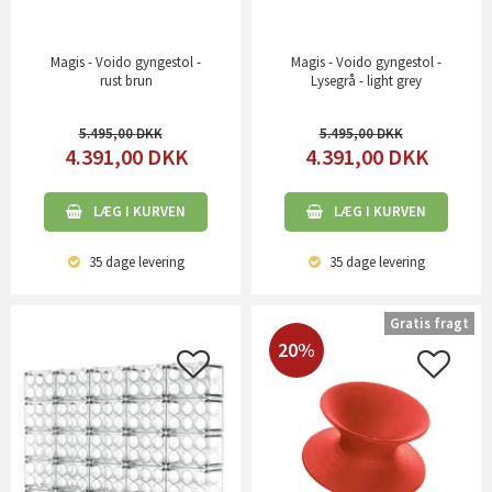
Magis - Voido gyngestol -
Magis - Voido gyngestol -
rust brun
Lysegrå - light grey
5.495,00
5.495,00
4.391,00
DKK
4.391,00
DKK
LÆG I KURVEN
LÆG I KURVEN
35 dage
levering
35 dage
levering
Gratis fragt
20%