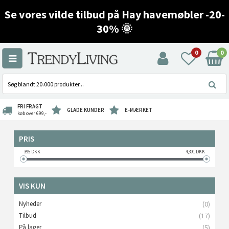
Se vores vilde tilbud på Hay havemøbler -20-
30% 🌞
0
0
FRI FRAGT
GLADE KUNDER
E-MÆRKET
køb over 699,-
PRIS
395
DKK
4,391
DKK
VIS KUN
Nyheder
(0)
Tilbud
(17)
På lager
(5)