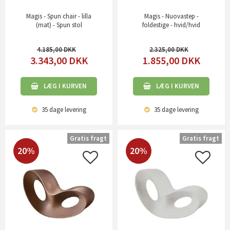
Magis - Spun chair - lilla
Magis - Nuovastep -
(mat) - Spun stol
foldestige - hvid/hvid
4.185,00
2.325,00
3.343,00
DKK
1.855,00
DKK
LÆG I KURVEN
LÆG I KURVEN
35 dage
levering
35 dage
levering
Gratis fragt
Gratis fragt
20%
20%