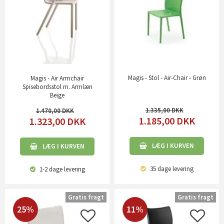
Magis - Stol - Air-Chair - Grøn
Magis - Air Armchair
Spisebordsstol m. Armlæn
Beige
1.335,00
1.470,00
1.185,00
DKK
1.323,00
DKK
LÆG I KURVEN
LÆG I KURVEN
35 dage
levering
1-2 dage
levering
Gratis fragt
Gratis fragt
25%
11%