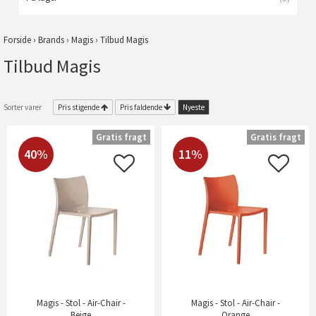
Forside
›
Brands
›
Magis
›
Tilbud Magis
Tilbud Magis
Sorter varer
Pris stigende
Pris faldende
Nyeste
Gratis fragt
Gratis fragt
40%
11%
Magis - Stol - Air-Chair -
Magis - Stol - Air-Chair -
Beige
Orange