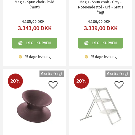
Magis - Spun chair - hvid
Magis - Spun chair - Grey -
(matt)
Roterende stol - Grå - Gratis
fragt
4.185,00
4.180,00
3.343,00
DKK
3.339,00
DKK
LÆG I KURVEN
LÆG I KURVEN
35 dage
levering
35 dage
levering
Gratis fragt
Gratis fragt
20%
20%