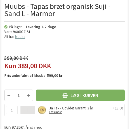
Muubs - Tapas bræt organisk Suji -
Sand L - Marmor
På lager
Levering
1-2 dage
Vare:
9440002151
Alt fra:
Muubs
599,00
389,00
DKK
Pris anbefalet af Muubs 599,00 kr
LÆG I KURVEN
Ja Tak - Udvidet Garanti 3 år
+18,00
Læs mere