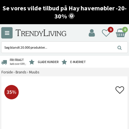
Se vores vilde tilbud på Hay havemøbler -20-
30% 🌞
0
0
FRI FRAGT
GLADE KUNDER
E-MÆRKET
køb over 699,-
Forside
›
Brands
›
Muubs
35%