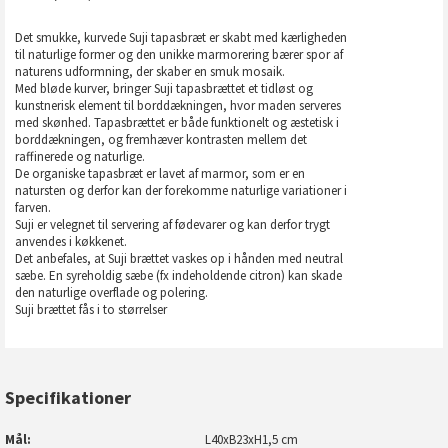
Det smukke, kurvede Suji tapasbræt er skabt med kærligheden
til naturlige former og den unikke marmorering bærer spor af
naturens udformning, der skaber en smuk mosaik.
Med bløde kurver, bringer Suji tapasbrættet et tidløst og
kunstnerisk element til borddækningen, hvor maden serveres
med skønhed. Tapasbrættet er både funktionelt og æstetisk i
borddækningen, og fremhæver kontrasten mellem det
raffinerede og naturlige.
De organiske tapasbræt er lavet af marmor, som er en
natursten og derfor kan der forekomme naturlige variationer i
farven.
Suji er velegnet til servering af fødevarer og kan derfor trygt
anvendes i køkkenet.
Det anbefales, at Suji brættet vaskes op i hånden med neutral
sæbe. En syreholdig sæbe (fx indeholdende citron) kan skade
den naturlige overflade og polering.
Suji brættet fås i to størrelser
Specifikationer
Mål
L40xB23xH1,5 cm