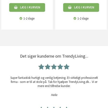
LÆG I KURVEN
LÆG I KURVEN
1-2 dage
1-2 dage
Det siger kunderne om TrendyLiving...
Super fantastisk hurtigt og venlig betjening. Et virkeligt professionelt
firma - som er til at stole på. Tak for hjælpen TrendyLiving.dk... Vi er
mere end tilfredse kunder.
Helle