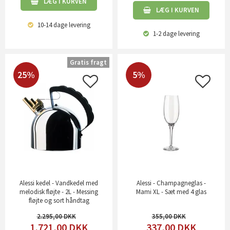
LÆG I KURVEN
LÆG I KURVEN
10-14 dage
levering
1-2 dage
levering
Gratis fragt
25%
5%
Alessi kedel - Vandkedel med
Alessi - Champagneglas -
melodisk fløjte - 2L - Messing
Mami XL - Sæt med 4 glas
fløjte og sort håndtag
2.295,00
355,00
1.721,00
DKK
337,00
DKK