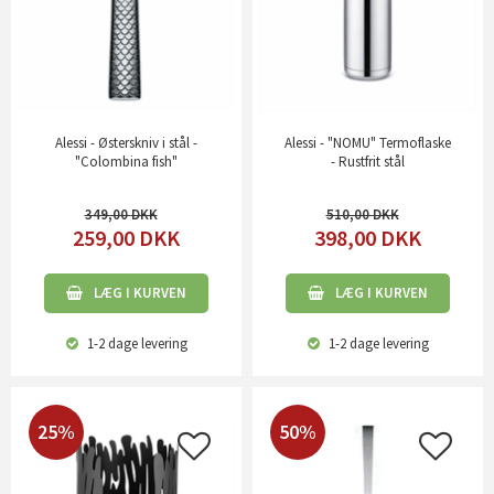
Alessi - Østerskniv i stål -
Alessi - "NOMU" Termoflaske
"Colombina fish"
- Rustfrit stål
349,00
510,00
259,00
DKK
398,00
DKK
LÆG I KURVEN
LÆG I KURVEN
1-2 dage
levering
1-2 dage
levering
25%
50%