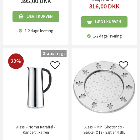
395,00
DKK
316,00
DKK
LÆG I KURVEN
LÆG I KURVEN
1-2 dage
levering
1-2 dage
levering
Gratis fragt
22%
Alessi - Nomu Karaffel -
Alessi - Mini Girotondo -
Kande til kaffen
Bakke, Ø13 - Sæt af 4 stk.