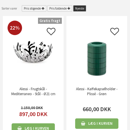
Sorter varer
Pris stigende
Pris faldende
Nyeste
Gratis fragt
22%
Alessi - Frugtskål -
Alessi - Kaffekapselholder -
Mediterraneo - Stål - Ø21 cm
Plissé - Grøn
1.150,00
660,00
DKK
897,00
DKK
LÆG I KURVEN
LÆG I KURVEN