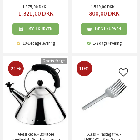
1.375,00
1.599,00
1.321,00
DKK
800,00
DKK
LÆG I KURVEN
LÆG I KURVEN
10-14 dage
levering
1-2 dage
levering
Gratis fragt
21%
10%
Alessi kedel - Bollitore
Alessi - Pastagaffel -
vandkedel - Sort håndtag og
TIBIDABO - Stor Gaffel til