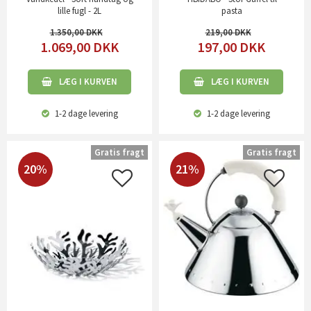
lille fugl - 2L
pasta
1.350,00
219,00
1.069,00
DKK
197,00
DKK
LÆG I KURVEN
LÆG I KURVEN
1-2 dage
levering
1-2 dage
levering
Gratis fragt
Gratis fragt
20%
21%