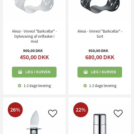
Alessi - Vinreol "Barkcellar" -
Alessi - Vinreol "Barkcellar" -
Opbevaring af vinflasker i
Sort
Hvid
900,00
930,00
450,00
DKK
680,00
DKK
LÆG I KURVEN
LÆG I KURVEN
1-2 dage
levering
1-2 dage
levering
26%
22%