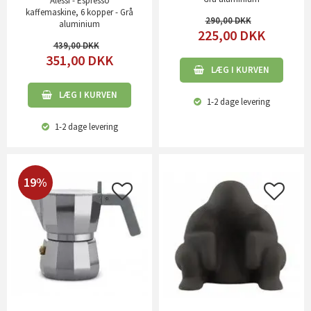
Alessi - Espresso
kaffemaskine, 6 kopper - Grå
290,00
aluminium
225,00
DKK
439,00
351,00
DKK
LÆG I KURVEN
LÆG I KURVEN
1-2 dage
levering
1-2 dage
levering
19%