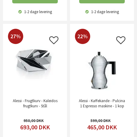
1-2 dage
levering
1-2 dage
levering
27%
22%
Alessi - Frugtkurv - Kaleidos
Alessi - Kaffekande - Pulcina
frugtkurv - Stål
1 Espresso maskine - 1 kop
950,00
599,00
693,00
DKK
465,00
DKK