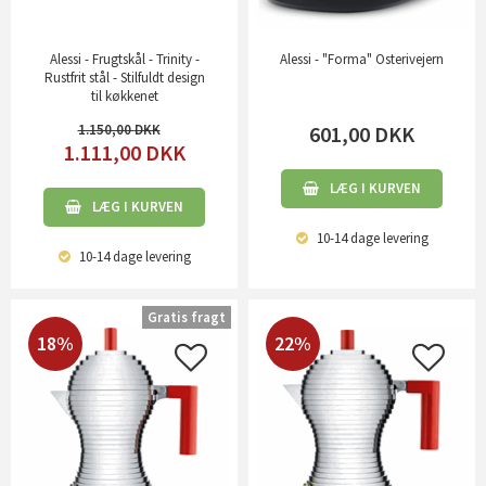
Alessi - Frugtskål - Trinity -
Alessi - "Forma" Osterivejern
Rustfrit stål - Stilfuldt design
til køkkenet
1.150,00
601,00
DKK
1.111,00
DKK
LÆG I KURVEN
LÆG I KURVEN
10-14 dage
levering
10-14 dage
levering
Gratis fragt
18%
22%