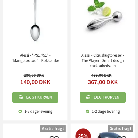
Alessi - "PS17/51" -
Alessi - Citrusfrugtpresser -
"Mangetootoo" - Køkkenske
The Player - Smart design
cocktailredskab
280,00
489,00
140,00
DKK
367,00
DKK
LÆG I KURVEN
LÆG I KURVEN
1-2 dage
levering
1-2 dage
levering
Gratis fragt
Gratis fragt
25%