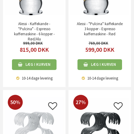
Alessi - Kaffekande -
Alessi - "Pulcina" kaffekande
"Pulcina" - Espresso
3 kopper - Espresso
kaffemaskine - 6 kopper -
kaffemaskine - Rød
Rød/Alu
999,00
769,00
815,00
DKK
599,00
DKK
LÆG I KURVEN
LÆG I KURVEN
10-14 dage
levering
10-14 dage
levering
50%
27%