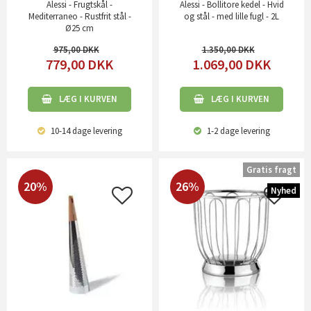
Alessi - Frugtskål -
Alessi - Bollitore kedel - Hvid
Mediterraneo - Rustfrit stål -
og stål - med lille fugl - 2L
Ø25 cm
975,00
1.350,00
779,00
DKK
1.069,00
DKK
LÆG I KURVEN
LÆG I KURVEN
10-14 dage
levering
1-2 dage
levering
Gratis fragt
20%
26%
Nyhed