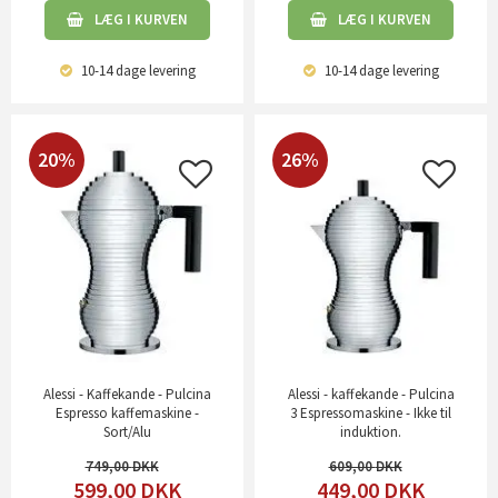
LÆG I KURVEN
LÆG I KURVEN
10-14 dage
levering
10-14 dage
levering
20%
26%
Alessi - Kaffekande - Pulcina
Alessi - kaffekande - Pulcina
Espresso kaffemaskine -
3 Espressomaskine - Ikke til
Sort/Alu
induktion.
749,00
609,00
599,00
DKK
449,00
DKK