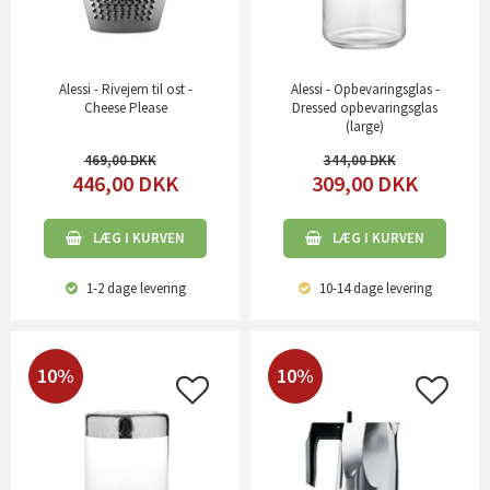
Alessi - Rivejern til ost -
Alessi - Opbevaringsglas -
Cheese Please
Dressed opbevaringsglas
(large)
469,00
344,00
446,00
DKK
309,00
DKK
LÆG I KURVEN
LÆG I KURVEN
1-2 dage
levering
10-14 dage
levering
10%
10%