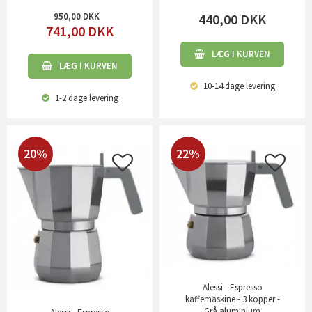
950,00
440,00
DKK
741,00
DKK
LÆG I KURVEN
LÆG I KURVEN
10-14 dage
levering
1-2 dage
levering
20%
22%
Alessi - Espresso
kaffemaskine - 3 kopper -
Grå aluminium