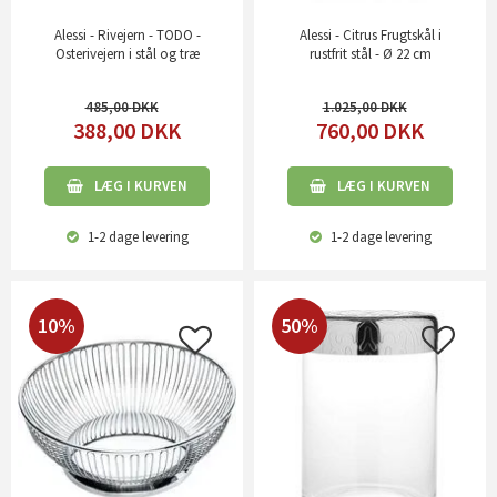
Alessi - Rivejern - TODO -
Alessi - Citrus Frugtskål i
Osterivejern i stål og træ
rustfrit stål - Ø 22 cm
485,00
1.025,00
388,00
DKK
760,00
DKK
LÆG I KURVEN
LÆG I KURVEN
1-2 dage
levering
1-2 dage
levering
10%
50%