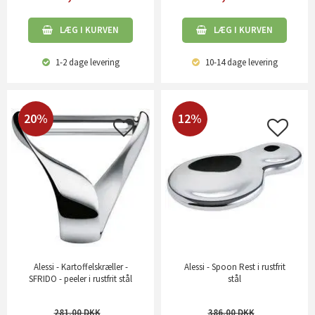
LÆG I KURVEN
LÆG I KURVEN
1-2 dage
levering
10-14 dage
levering
20%
12%
Alessi - Kartoffelskræller -
Alessi - Spoon Rest i rustfrit
SFRIDO - peeler i rustfrit stål
stål
281,00
386,00