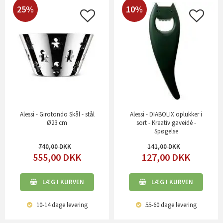
25%
10%
Alessi - Girotondo Skål - stål
Alessi - DIABOLIX oplukker i
Ø23 cm
sort - Kreativ gaveidé -
Spøgelse
740,00
141,00
555,00
DKK
127,00
DKK
LÆG I KURVEN
LÆG I KURVEN
10-14 dage
levering
55-60 dage
levering