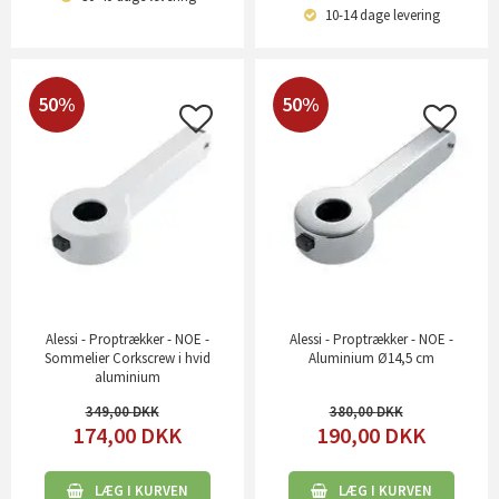
10-14 dage
levering
50%
50%
Alessi - Proptrækker - NOE -
Alessi - Proptrækker - NOE -
Sommelier Corkscrew i hvid
Aluminium Ø14,5 cm
aluminium
349,00
380,00
174,00
DKK
190,00
DKK
LÆG I KURVEN
LÆG I KURVEN