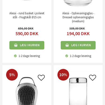
Alessi - rund basket i poleret
Alessi - Opbevaringsglas -
stål - Frugtskål Ø15 cm
Dressed opbevaringsglas
(medium)
656,00
389,00
590,00
DKK
194,00
DKK
LÆG I KURVEN
LÆG I KURVEN
1-2 dage
levering
1-2 dage
levering
5%
10%