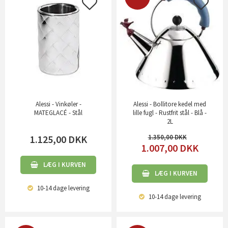
Alessi - Vinkøler -
Alessi - Bollitore kedel med
MATEGLACÉ - Stål
lille fugl - Rustfrit stål - Blå -
2L
1.125,00
DKK
1.350,00
1.007,00
DKK
LÆG I KURVEN
LÆG I KURVEN
10-14 dage
levering
10-14 dage
levering