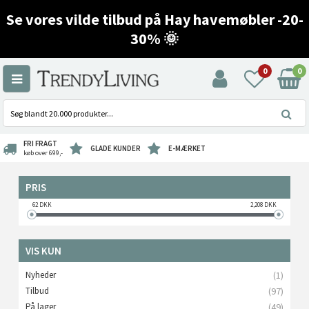
Se vores vilde tilbud på Hay havemøbler -20-
30% 🌞
0
0
FRI FRAGT
GLADE KUNDER
E-MÆRKET
køb over 699,-
PRIS
62
DKK
2,208
DKK
VIS KUN
Nyheder
(1)
Tilbud
(97)
På lager
(49)