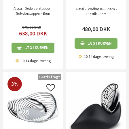
Alessi - Dédé dørstopper -
Alessi - Brødkasse - Gnam -
Gulvdørstopper - Brun
Plastik - Sort
875,00
480,00
DKK
638,00
DKK
LÆG I KURVEN
LÆG I KURVEN
10-14 dage
levering
10-14 dage
levering
Gratis fragt
3%