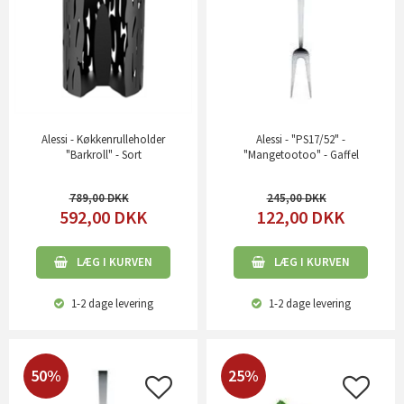
Alessi - Køkkenrulleholder
Alessi - "PS17/52" -
"Barkroll" - Sort
"Mangetootoo" - Gaffel
789,00
245,00
592,00
DKK
122,00
DKK
LÆG I KURVEN
LÆG I KURVEN
1-2 dage
levering
1-2 dage
levering
50%
25%