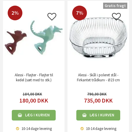
Gratis fragt
2%
7%
Alessi - Fløjter - Fløjter til
Alessi - Skål i poleret stål -
kedel (sæt med to stk.)
Firkantet trådkurv - Ø23 cm
184,00
790,00
180,00
DKK
735,00
DKK
LÆG I KURVEN
LÆG I KURVEN
10-14 dage
levering
10-14 dage
levering