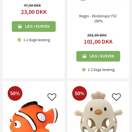
47,00
23,00
DKK
Magni - Klodsmajor FSC
100%
LÆG I KURVEN
203,00
1-2 dage
levering
101,00
DKK
LÆG I KURVEN
1-2 dage
levering
50%
50%