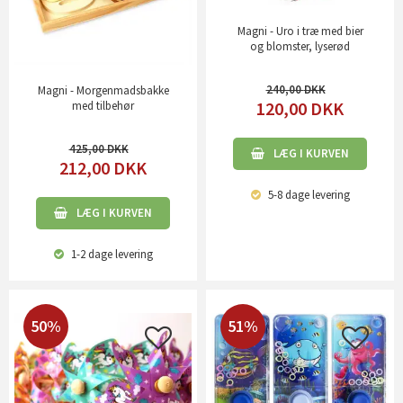
Magni - Uro i træ med bier
og blomster, lyserød
240,00
Magni - Morgenmadsbakke
120,00
DKK
med tilbehør
425,00
LÆG I KURVEN
212,00
DKK
5-8 dage
levering
LÆG I KURVEN
1-2 dage
levering
50%
51%