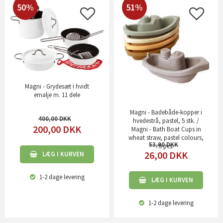
50%
51%
Magni - Grydesæt i hvidt
emalje m. 11 dele
Magni - Badebåde-kopper i
400,00
hvedestrå, pastel, 5 stk. /
200,00
DKK
Magni - Bath Boat Cups in
wheat straw, pastel colours,
53,00
5 pcs.
26,00
DKK
LÆG I KURVEN
1-2 dage
levering
LÆG I KURVEN
1-2 dage
levering