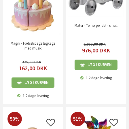
Mater - Terho pendel - small
Magni - Fødselsdags lagkage
1.953,00
med musik
976,00
DKK
325,00
LÆG I KURVEN
162,00
DKK
1-2 dage
levering
LÆG I KURVEN
1-2 dage
levering
50%
51%