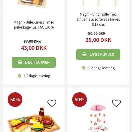
Magni - Vindmølle med
striber, 3 assorterede farver,
Magni - Julepuslespil med
Ø17 cm.
peberkagehus, FSC 100%
50,00
25,00
DKK
87,00
43,00
DKK
LÆG I KURVEN
LÆG I KURVEN
1-2 dage
levering
1-2 dage
levering
50%
50%