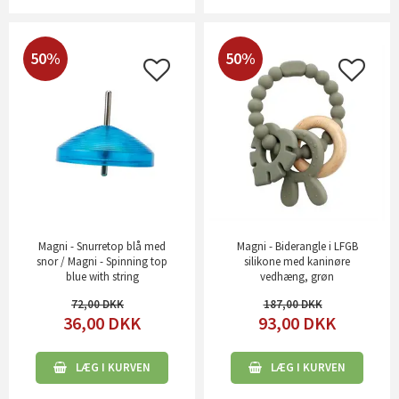
50%
50%
Magni - Snurretop blå med
Magni - Biderangle i LFGB
snor / Magni - Spinning top
silikone med kaninøre
blue with string
vedhæng, grøn
72,00
187,00
36,00
DKK
93,00
DKK
LÆG I KURVEN
LÆG I KURVEN