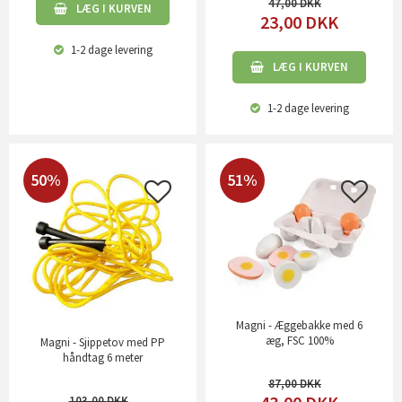
47,00
LÆG I KURVEN
23,00
DKK
1-2 dage
levering
LÆG I KURVEN
1-2 dage
levering
50%
51%
Magni - Æggebakke med 6
æg, FSC 100%
Magni - Sjippetov med PP
håndtag 6 meter
87,00
103,00