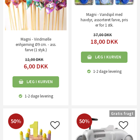
Magni - Vandspil med
havdyr, assorteret farve, pris
er for 1 stk.
37,00
Magni - Vindmølle
18,00
DKK
enhjørning Ø9 cm. - ass.
farve (1 styk.)
LÆG I KURVEN
12,00
6,00
DKK
1-2 dage
levering
LÆG I KURVEN
1-2 dage
levering
Gratis fragt
50%
50%