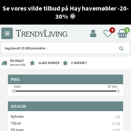
Se vores vilde tilbud på Hay havemøbler -20-
30% 🌞
0
0
FRI FRAGT
GLADE KUNDER
E-MÆRKET
køb over 699,-
PRIS
4
DKK
977
DKK
VIS KUN
Nyheder
(0)
Tilbud
(116)
På lager
(100)