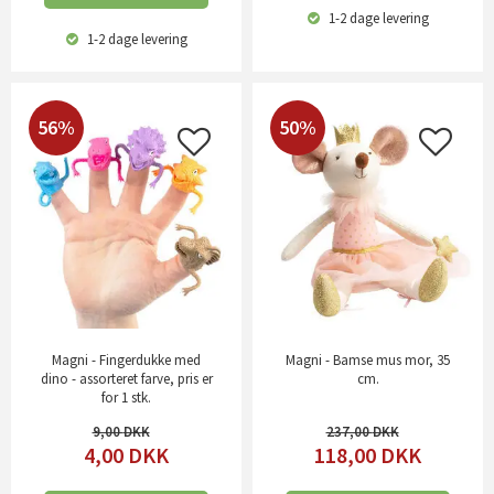
1-2 dage
levering
1-2 dage
levering
56%
50%
Magni - Fingerdukke med
Magni - Bamse mus mor, 35
dino - assorteret farve, pris er
cm.
for 1 stk.
9,00
237,00
4,00
DKK
118,00
DKK