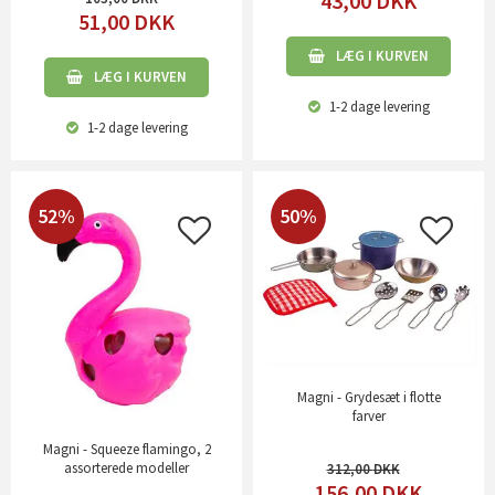
43,00
DKK
51,00
DKK
LÆG I KURVEN
LÆG I KURVEN
1-2 dage
levering
1-2 dage
levering
52%
50%
Magni - Grydesæt i flotte
farver
Magni - Squeeze flamingo, 2
assorterede modeller
312,00
156,00
DKK