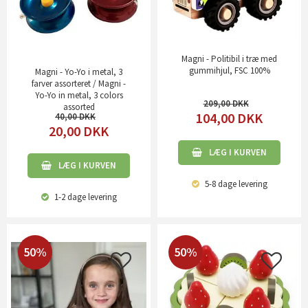
Magni - Politibil i træ med
gummihjul, FSC 100%
Magni - Yo-Yo i metal, 3
farver assorteret / Magni -
Yo-Yo in metal, 3 colors
209,00
assorted
104,00
DKK
40,00
20,00
DKK
LÆG I KURVEN
LÆG I KURVEN
5-8 dage
levering
1-2 dage
levering
50%
50%