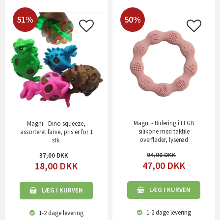
51%
50%
Magni - Bidering i LFGB
Magni - Dino squeeze,
silikone med taktile
assorteret farve, pris er for 1
overflader, lyserød
stk.
94,00
37,00
47,00
DKK
18,00
DKK
LÆG I KURVEN
LÆG I KURVEN
1-2 dage
levering
1-2 dage
levering