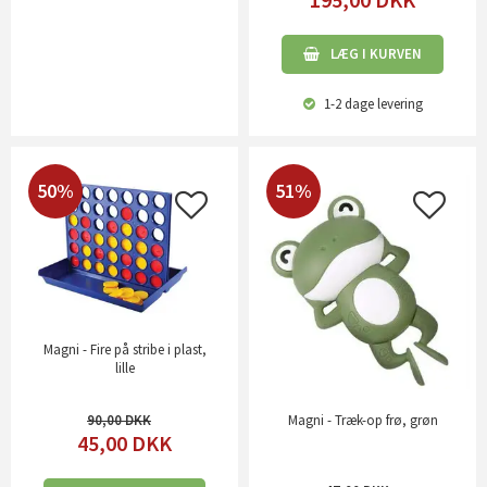
LÆG I KURVEN
1-2 dage
levering
50%
51%
Magni - Fire på stribe i plast,
lille
90,00
Magni - Træk-op frø, grøn
45,00
DKK