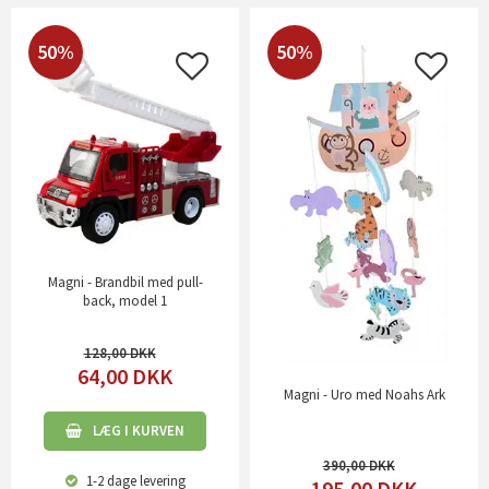
50%
50%
Magni - Brandbil med pull-
back, model 1
128,00
64,00
DKK
Magni - Uro med Noahs Ark
LÆG I KURVEN
390,00
1-2 dage
levering
195,00
DKK