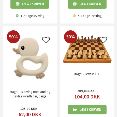
LÆG I KURVEN
LÆG I KURVEN
1-2 dage
levering
5-8 dage
levering
50%
50%
Magni - Brætspil 3i1
209,00
Magni - Bidering med and og
104,00
DKK
taktile overflader, beige
125,00
LÆG I KURVEN
62,00
DKK