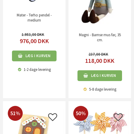
Mater - Terho pendel -
medium
1.953,00
Magni - Bamse mus far, 35
976,00
DKK
cm.
237,00
LÆG I KURVEN
118,00
DKK
1-2 dage
levering
LÆG I KURVEN
5-8 dage
levering
51%
50%