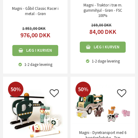
Magni - Traktor i træ m.
Magni - Gåbil Classic Racer i
gummihjul - Grøn - FSC
metal - Grøn
100%
169,00
1.953,00
84,00
DKK
976,00
DKK
LÆG I KURVEN
LÆG I KURVEN
1-2 dage
levering
1-2 dage
levering
50%
50%
Magni - Dyretransport med 6
bondegårdsdyr - Træ