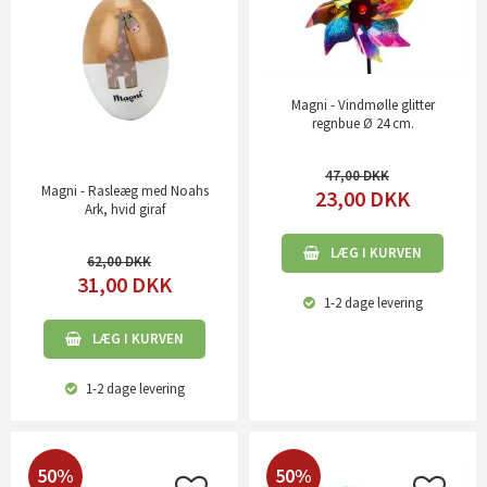
Magni - Vindmølle glitter
regnbue Ø 24 cm.
47,00
Magni - Rasleæg med Noahs
23,00
DKK
Ark, hvid giraf
LÆG I KURVEN
62,00
31,00
DKK
1-2 dage
levering
LÆG I KURVEN
1-2 dage
levering
50%
50%