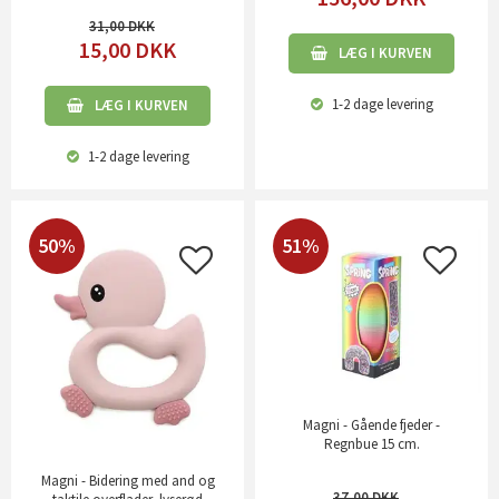
31,00
15,00
DKK
LÆG I KURVEN
1-2 dage
levering
LÆG I KURVEN
1-2 dage
levering
50%
51%
Magni - Gående fjeder -
Regnbue 15 cm.
Magni - Bidering med and og
37,00