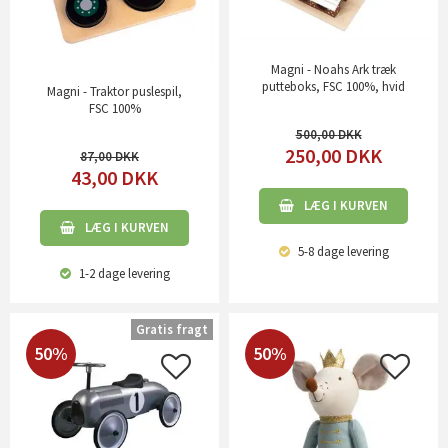
Magni - Noahs Ark træk
putteboks, FSC 100%, hvid
Magni - Traktor puslespil,
FSC 100%
500,00
250,00
DKK
87,00
43,00
DKK
LÆG I KURVEN
LÆG I KURVEN
5-8 dage
levering
1-2 dage
levering
Gratis fragt
50%
50%