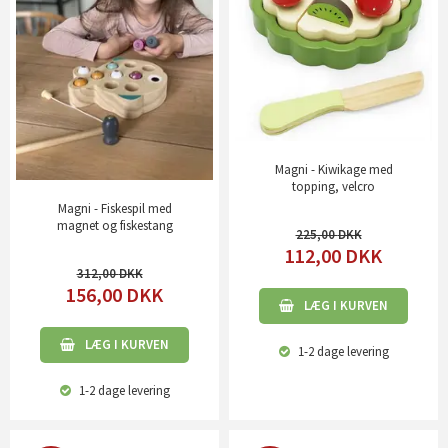
Magni - Kiwikage med
topping, velcro
Magni - Fiskespil med
magnet og fiskestang
225,00
112,00
DKK
312,00
156,00
DKK
LÆG I KURVEN
LÆG I KURVEN
1-2 dage
levering
1-2 dage
levering