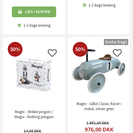
1-2 dage
levering
LÆG I KURVEN
1-2 dage
levering
Gratis fragt
50%
50%
Magni - Gåbil Classic Racer i
metal, oliven grøn
Magni - Strikke pingvin /
Magni - Knitting penguin
1.953,00
976,00
DKK
14,00