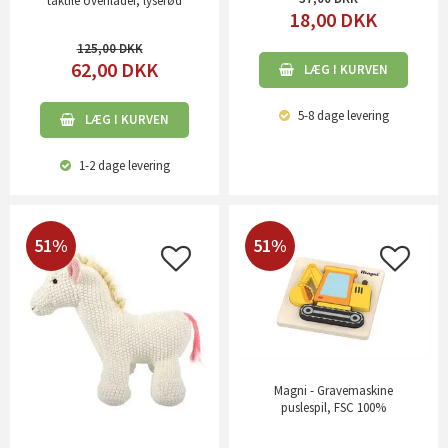
taktile overflader, lyserød
18,00
DKK
125,00
62,00
DKK
LÆG I KURVEN
5-8 dage
levering
LÆG I KURVEN
1-2 dage
levering
51%
51%
Magni - Gravemaskine
puslespil, FSC 100%