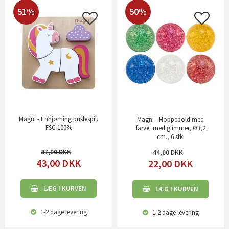
51%
50%
Magni - Enhjørning puslespil,
Magni - Hoppebold med
FSC 100%
farvet med glimmer, Ø3,2
cm., 6 stk.
87,00
44,00
43,00
DKK
22,00
DKK
LÆG I KURVEN
LÆG I KURVEN
1-2 dage
levering
1-2 dage
levering