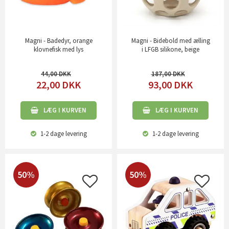
Magni - Badedyr, orange
Magni - Bidebold med ælling
klovnefisk med lys
i LFGB silikone, beige
44,00
187,00
22,00
DKK
93,00
DKK
LÆG I KURVEN
LÆG I KURVEN
1-2 dage
levering
1-2 dage
levering
50%
50%