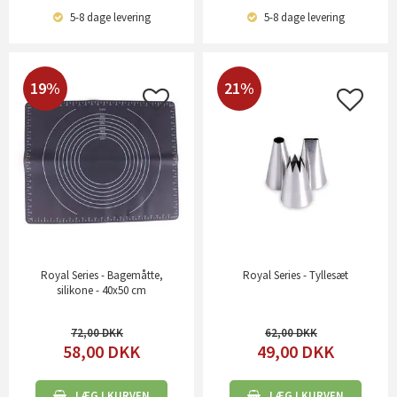
5-8 dage
levering
5-8 dage
levering
19%
21%
Royal Series - Bagemåtte,
Royal Series - Tyllesæt
silikone - 40x50 cm
72,00
62,00
58,00
DKK
49,00
DKK
LÆG I KURVEN
LÆG I KURVEN