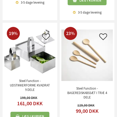
LÆG I KURVEN
3-5 dage
levering
3-5 dage
levering
19%
23%
Steel Function -
UDSTIKKERFORME KVADRAT
Steel Function -
9 DELE
BAGEREDSKABSSÆT I TRÆ 4
DELE
199,00
161,00
DKK
129,00
99,00
DKK
LÆG I KURVEN