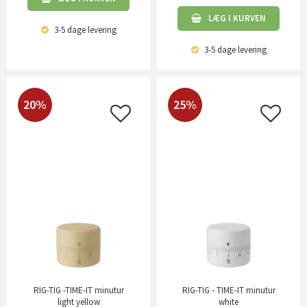
LÆG I KURVEN
3-5 dage
levering
3-5 dage
levering
20%
25%
RIG-TIG -TIME-IT minutur
RIG-TIG - TIME-IT minutur
light yellow
white