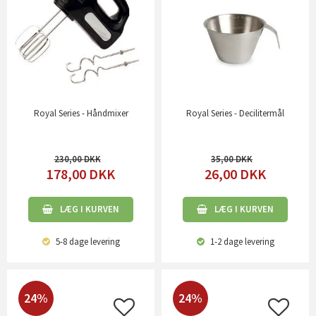
Royal Series - Håndmixer
Royal Series - Decilitermål
230,00
35,00
178,00
DKK
26,00
DKK
LÆG I KURVEN
LÆG I KURVEN
5-8 dage
levering
1-2 dage
levering
24%
24%