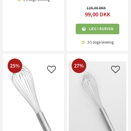
129,00
99,00
DKK
LÆG I KURVEN
3-5 dage
levering
25%
27%