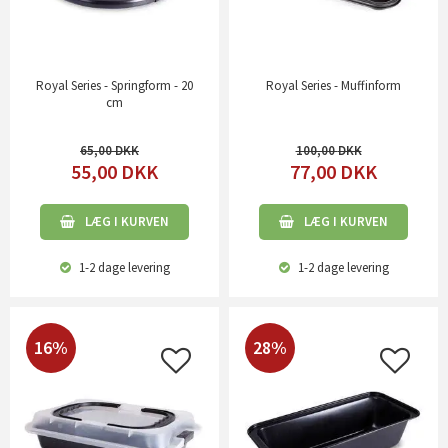
Royal Series - Springform - 20
Royal Series - Muffinform
cm
65,00
100,00
55,00
DKK
77,00
DKK
LÆG I KURVEN
LÆG I KURVEN
1-2 dage
levering
1-2 dage
levering
16%
28%