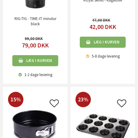
Royal Series - Kagefolie
RIG-TIG - TIME-IT minutur
47,00
black
42,00
DKK
99,00
LÆG I KURVEN
79,00
DKK
5-8 dage
levering
LÆG I KURVEN
1-2 dage
levering
15%
23%