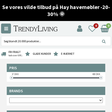
Se vores vilde tilbud på Hay havemøbler -20-
30% 🌞
0
0
FRI FRAGT
GLADE KUNDER
E-MÆRKET
køb over 699,-
PRIS
17
DKK
430
DKK
BRANDS