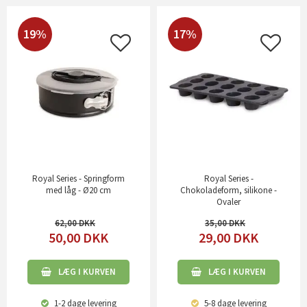
19%
17%
Royal Series - Springform
Royal Series -
med låg - Ø20 cm
Chokoladeform, silikone -
Ovaler
62,00
35,00
50,00
DKK
29,00
DKK
LÆG I KURVEN
LÆG I KURVEN
1-2 dage
levering
5-8 dage
levering