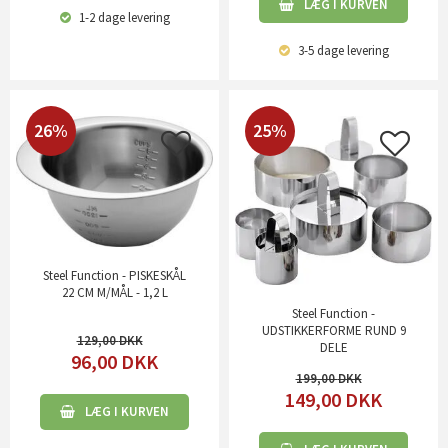
LÆG I KURVEN
1-2 dage
levering
3-5 dage
levering
26%
25%
Steel Function - PISKESKÅL
22 CM M/MÅL - 1,2 L
Steel Function -
UDSTIKKERFORME RUND 9
129,00
DELE
96,00
DKK
199,00
149,00
DKK
LÆG I KURVEN