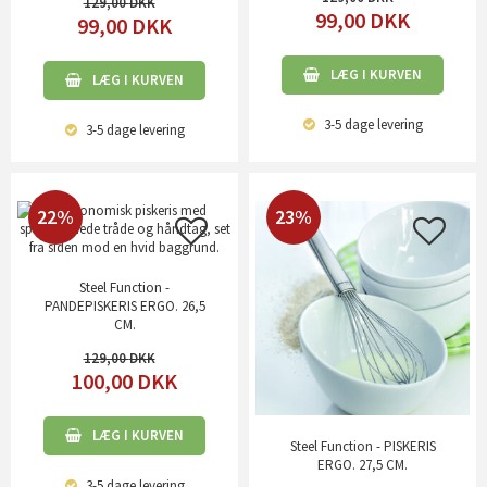
129,00
99,00
DKK
99,00
DKK
LÆG I KURVEN
LÆG I KURVEN
3-5 dage
levering
3-5 dage
levering
22%
23%
Steel Function -
PANDEPISKERIS ERGO. 26,5
CM.
129,00
100,00
DKK
LÆG I KURVEN
Steel Function - PISKERIS
ERGO. 27,5 CM.
3-5 dage
levering