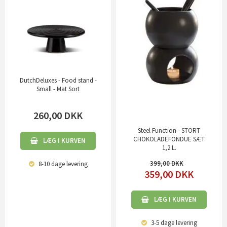
DutchDeluxes - Food stand -
Small - Mat Sort
260,00
DKK
Steel Function - STORT
CHOKOLADEFONDUE SÆT
LÆG I KURVEN
1,2 L.
399,00
8-10 dage
levering
359,00
DKK
LÆG I KURVEN
3-5 dage
levering