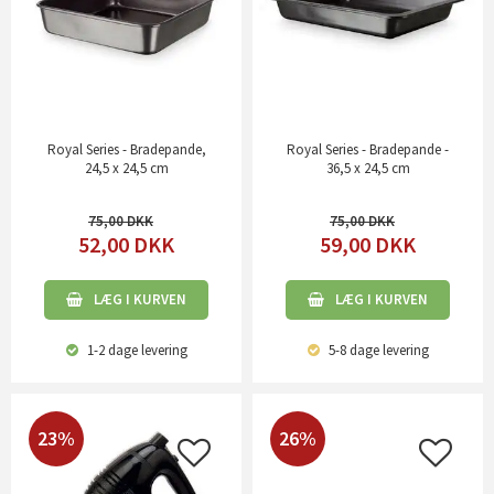
Royal Series - Bradepande,
Royal Series - Bradepande -
24,5 x 24,5 cm
36,5 x 24,5 cm
75,00
75,00
52,00
DKK
59,00
DKK
LÆG I KURVEN
LÆG I KURVEN
1-2 dage
levering
5-8 dage
levering
23%
26%