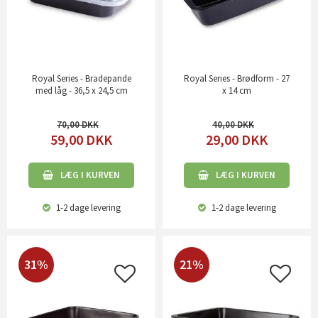
Royal Series - Bradepande
Royal Series - Brødform - 27
med låg - 36,5 x 24,5 cm
x 14 cm
70,00
40,00
59,00
DKK
29,00
DKK
LÆG I KURVEN
LÆG I KURVEN
1-2 dage
levering
1-2 dage
levering
31%
21%