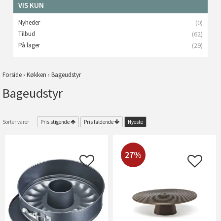
VIS KUN
Nyheder
(0)
Tilbud
(62)
På lager
(29)
Forside
›
Køkken
›
Bageudstyr
Bageudstyr
Sorter varer
Pris stigende
Pris faldende
Nyeste
27%