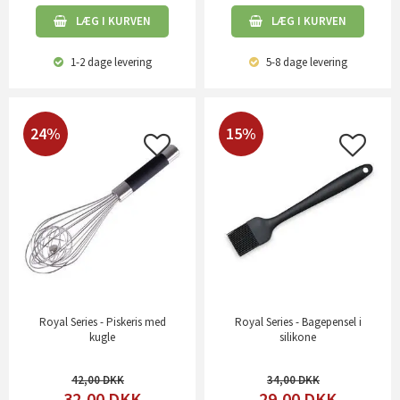
LÆG I KURVEN
LÆG I KURVEN
1-2 dage
levering
5-8 dage
levering
24%
15%
Royal Series - Piskeris med
Royal Series - Bagepensel i
kugle
silikone
42,00
34,00
32,00
DKK
29,00
DKK