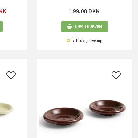
KK
199,00
DKK
LÆG I KURVEN
7-10 dage
levering