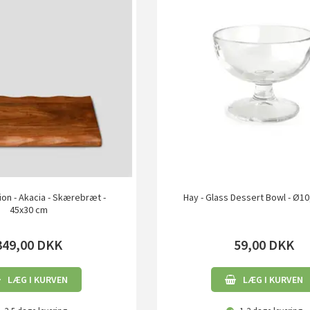
ion - Akacia - Skærebræt -
Hay - Glass Dessert Bowl - Ø10,
45x30 cm
349,00
DKK
59,00
DKK
LÆG I KURVEN
LÆG I KURVEN