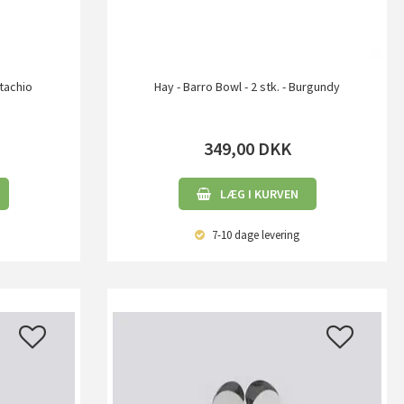
stachio
Hay - Barro Bowl - 2 stk. - Burgundy
349,00
DKK
LÆG I KURVEN
7-10 dage
levering