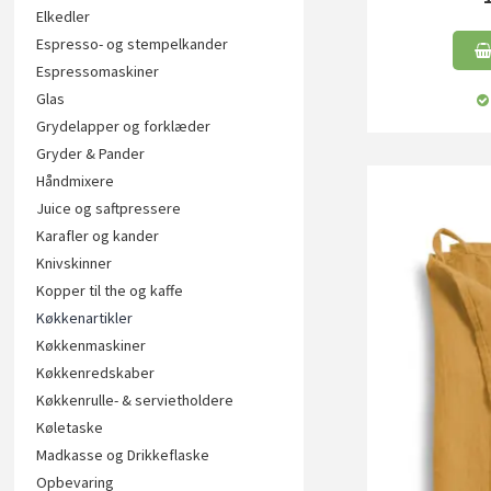
Elkedler
Espresso- og stempelkander
Espressomaskiner
Glas
Grydelapper og forklæder
Gryder & Pander
Håndmixere
Juice og saftpressere
Karafler og kander
Knivskinner
Kopper til the og kaffe
Køkkenartikler
Køkkenmaskiner
Køkkenredskaber
Køkkenrulle- & servietholdere
Køletaske
Madkasse og Drikkeflaske
Opbevaring