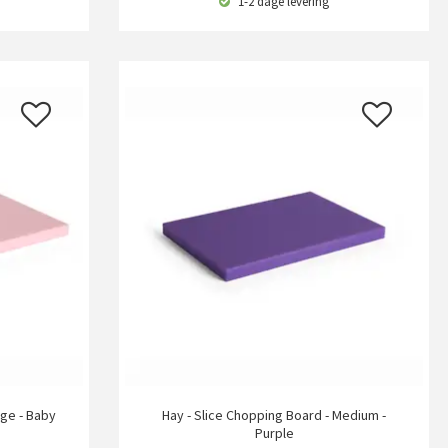
1-2 dage
levering
rge - Baby
Hay - Slice Chopping Board - Medium -
Purple