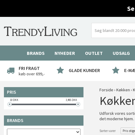
Se
BRANDS
NYHEDER
OUTLET
UDSALG
FRI FRAGT
GLADE KUNDER
E-M
køb over 699,-
Forside
›
Køkken
›
K
PRIS
Køkken
10
DKK
3,495
DKK
Udforsk vores sorti
det moderne hjem. 
BRANDS
Sorter varer
Pris stig