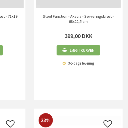
ræt - 71x19
Steel Function - Akacia - Serveringsbræt -
68x22,5 cm
399,00
DKK
LÆG I KURVEN
3-5 dage
levering
23%