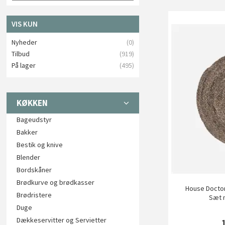
VIS KUN
Nyheder
(0)
Tilbud
(919)
På lager
(495)
KØKKEN
Bageudstyr
Bakker
Bestik og knive
Blender
Bordskåner
Brødkurve og brødkasser
House Doctor
Brødristere
Sæt m
Duge
Dækkeservitter og Servietter