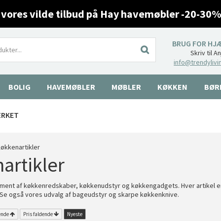
 vores vilde tilbud på Hay havemøbler -20-30%
BRUG FOR HJ
Skriv til A
info@trendylivi
BOLIG
HAVEMØBLER
MØBLER
KØKKEN
BØR
ÆRKET
økkenartikler
artikler
ment af køkkenredskaber, køkkenudstyr og køkkengadgets. Hver artikel er nøj
Se også vores udvalg af bageudstyr og skarpe køkkenknive.
ende
Pris faldende
Nyeste