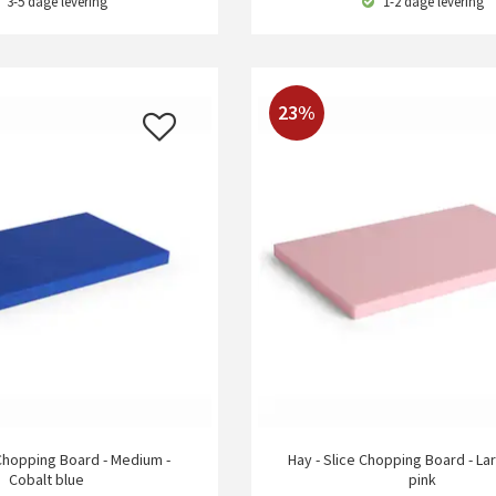
3-5 dage
levering
1-2 dage
levering
23%
 Chopping Board - Medium -
Hay - Slice Chopping Board - La
Cobalt blue
pink