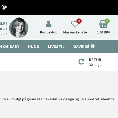
 🌞
0
0
ÆLP?
nja på
Kundeklub
Min ønskeliste
0,00 DKK
ng.dk
N OG BABY
HUND
LIVSSTIL
GAVEIDÉ 🎁
RETUR
30 dage
e udvalgt på grund af sit eksklusive design og høje kvalitet, ideelt til