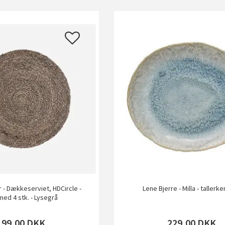
 - Dækkeserviet, HDCircle -
Lene Bjerre - Milla - tallerke
ed 4 stk. - Lysegrå
199,00
DKK
229,00
DKK