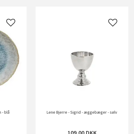
n - blå
Lene Bjerre - Sigrid - æggebæger - sølv
109,00
DKK