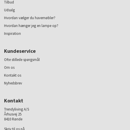
Tilbud
Udsalg
Hvordan vælger du havemøbler?
Hvordan hænger jeg en lampe op?
Inspiration
Kundeservice
Ofte stillede spørgsmål
Om os
Kontakt os
Nyhedsbrev
Kontakt
Trendyliving A/S
Århusvej 25
8410 Rønde
Skriv til os på