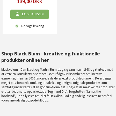
139,00
DKK
LÆG I KURVEN
1-2 dage
levering
Shop Black Blum - kreative og funktionelle
produkter online her
black+blum - Dan Black og Martin Blum slog sig sammen i 1998 og startede med
at være en konsulentvirksomhed, som rådgav virksomheder om kreative
elementer, men i år 2000 lancerede de deres eget produktsortiment. De er begge
meget passionerede omkring at udvikle og designe originale produkter som
samtidig understøttes af en god funktionalitet. Nogle af de mest kendte produkter
er bl.a. det smarte opvaskestativ "High and Dry", bogstøtten "James the
bookend", Loop lysestagen eller frugtskålen. Lad dig endelig inspirere nedenfor i
vores fine udvalg og gode tilbud...