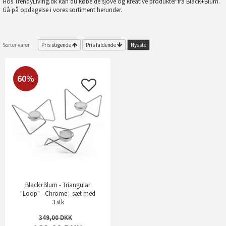
Hos TrendyLiving.dk kan du købe de sjove og kreative produkter fra Black+Blum.
Gå på opdagelse i vores sortiment herunder.
Sorter varer
Pris stigende
Pris faldende
Nyeste
60%
Black+Blum - Triangular
"Loop" - Chrome - sæt med
3 stk
349,00