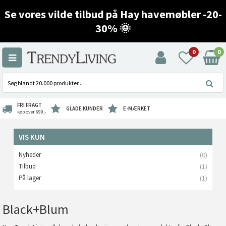
Se vores vilde tilbud på Hay havemøbler -20-
30% 🌞
0
0
FRI FRAGT
GLADE KUNDER
E-MÆRKET
køb over 699,-
VIS KUN
Nyheder
(0)
Tilbud
(1)
På lager
(1)
Black+Blum