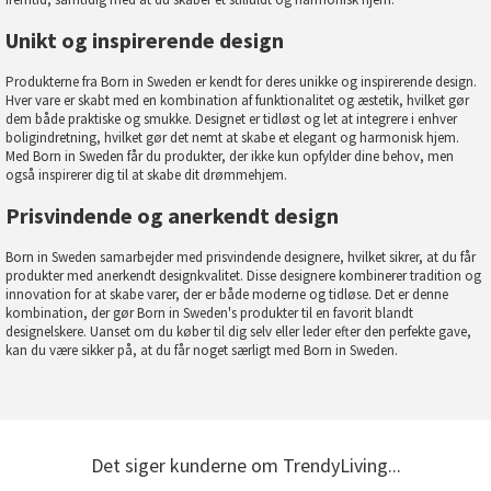
Unikt og inspirerende design
Produkterne fra Born in Sweden er kendt for deres unikke og inspirerende design.
Hver vare er skabt med en kombination af funktionalitet og æstetik, hvilket gør
dem både praktiske og smukke. Designet er tidløst og let at integrere i enhver
boligindretning, hvilket gør det nemt at skabe et elegant og harmonisk hjem.
Med Born in Sweden får du produkter, der ikke kun opfylder dine behov, men
også inspirerer dig til at skabe dit drømmehjem.
Prisvindende og anerkendt design
Born in Sweden samarbejder med prisvindende designere, hvilket sikrer, at du får
produkter med anerkendt designkvalitet. Disse designere kombinerer tradition og
innovation for at skabe varer, der er både moderne og tidløse. Det er denne
kombination, der gør Born in Sweden's produkter til en favorit blandt
designelskere. Uanset om du køber til dig selv eller leder efter den perfekte gave,
kan du være sikker på, at du får noget særligt med Born in Sweden.
Det siger kunderne om TrendyLiving...