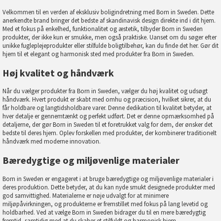
Velkommen til en verden af eksklusiv boligindretning med Born in Sweden. Dette
anerkendte brand bringer det bedste af skandinavisk design direkte ind i dit hjem.
Med et fokus på enkelhed, funktionalitet og æstetik, tilbyder Born in Sweden
produkter, der ikke kun er smukke, men også praktiske. Uanset om du søger efter
unikke fugleplejeprodukter eller stilfulde boligtilbehør, kan du finde det her. Gør dit
hjem til et elegant og harmonisk sted med produkter fra Born in Sweden.
Høj kvalitet og håndværk
Når du vælger produkter fra Born in Sweden, vælger du høj kvalitet og udsøgt
håndværk. Hvert produkt er skabt med omhu og præcision, hvilket sikrer, at du
får holdbare og langtidsholdbare varer. Denne dedikation til kvalitet betyder, at
hver detalje er gennemtænkt og perfekt udført. Det er denne opmærksomhed på
detaljerne, der gør Born in Sweden til et foretrukket valg for dem, der ønsker det
bedste til deres hjem. Oplev forskellen med produkter, der kombinerer traditionelt
håndværk med moderne innovation.
Bæredygtige og miljøvenlige materialer
Born in Sweden er engageret i at bruge bæredygtige og miljøvenlige materialer i
deres produktion. Dette betyder, at du kan nyde smukt designede produkter med
god samvittighed. Materialerne er nøje udvalgt for at minimere
miljøpåvirkningen, og produkterne er fremstillet med fokus på lang levetid og
holdbarhed. Ved at vælge Born in Sweden bidrager du til en mere bæredygtig
fremtid, samtidig med at du skaber et stilfuldt og harmonisk hjem.