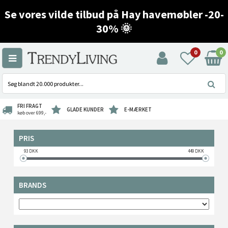
Se vores vilde tilbud på Hay havemøbler -20-
30% 🌞
0
0
FRI FRAGT
GLADE KUNDER
E-MÆRKET
køb over 699,-
PRIS
93
DKK
449
DKK
BRANDS