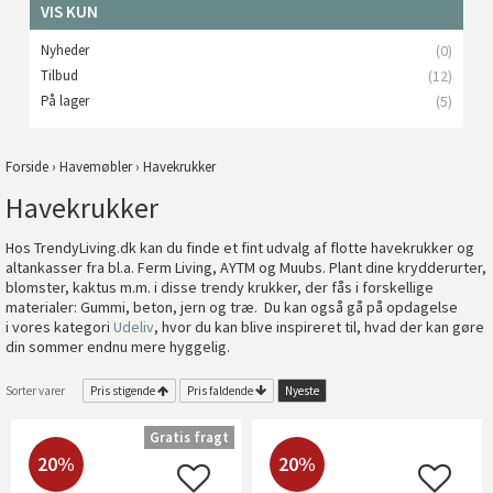
VIS KUN
Nyheder
(0)
Tilbud
(12)
På lager
(5)
Forside
›
Havemøbler
›
Havekrukker
Havekrukker
Hos TrendyLiving.dk kan du finde et fint udvalg af flotte havekrukker og
altankasser fra bl.a. Ferm Living, AYTM og Muubs. Plant dine krydderurter,
blomster, kaktus m.m. i disse trendy krukker, der fås i forskellige
materialer: Gummi, beton, jern og træ. Du kan også gå på opdagelse
i vores kategori
Udeliv
, hvor du kan blive inspireret til, hvad der kan gøre
din sommer endnu mere hyggelig.
Sorter varer
Pris stigende
Pris faldende
Nyeste
Gratis fragt
20%
20%