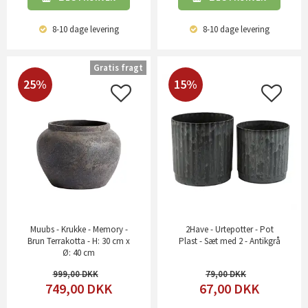
8-10 dage
levering
8-10 dage
levering
Gratis fragt
25%
15%
Muubs - Krukke - Memory -
2Have - Urtepotter - Pot
Brun Terrakotta - H: 30 cm x
Plast - Sæt med 2 - Antikgrå
Ø: 40 cm
999,00
79,00
749,00
DKK
67,00
DKK