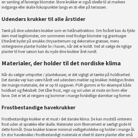
en samling af farverige blomster. Store krukker er også ideelle til at markere
indgange eller skabe fokuspunkter langs en sti eller på terrassen.
Udendørs krukker til alle årstider
Tænk på dine udendørs krukker som en helårsattraktion. Om foråret kan du fylde
dem med løgblomster, om sommeren med frodige blomster og grøntsager.
Efteråret byder på smukke chrysantemum og dekorative græsser, mens
vintergrønne planter holder liv i haven, når det er koldt. Ved at vælge de rigtige
planter til hver sæson kan du nyde dine krukker året rundt.
Materialer, der holder til det nordiske klima
Når du vælger
urtepotter / plantekasser
, er det vigtigt at tænke på holdbarhed.
Det danske vejr kan være hårdt ved udendørs møbler og krukker. Heldigvis findes
der mange materialer, der er op til opgaven. PUR-gummi er for eksempel både
holdbart og fleksibelt. Det tåler frost, regn og sol uden at miste sin form eller
farve. Det er let at rengøre og kommer i mange forskellige størrelser og former.
Frostbestandige havekrukker
Frostbestandige krukker er et must i det danske klima. De kan modstå vinterens
frost uden at sprække eller skalle. Materialer som fibercement er særligt gode til
dette formål. Disse krukker kræver minimal vedligeholdelse og holder i mange år.
En stor havekrukke i frostbestandigt materiale er ideel til større planter eller små