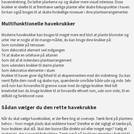
haveindretning. De løfter planterne op og skaber mere visuel interesse. Disse
krukker er ideelle til at fremhæve særlige planter eller skabe fokuspunkter i haven.
De kan også bruges til at skabe forskellige niveauer i dine plantearrangementer.
Multifunktionelle havekrukker
Moderne havekrukker kan bruges til meget mere end blot at plante blomster og
urter. Her er nogle af de mange måder, du kan bruge dine krukker på:
Som rumdeler på terrassen
Som dekorativt element ved indgangen
Til at skabe en urtehave på altanen
Som del af et indendørs plantearrangement
Som udendørs krukker til større planter
Som dekorative elementer i stuen
Krukker til haven giver dig frihed til at eksperimentere med din indretning. Du kan
nemt flytte dem rundt og skabe nye, spændende områder både ude og inde. Selv
små rum kan forvandles til grønne oaser med de rigtige krukker. Med lidt
kreativitet kan du bruge krukker til at forvandle ethvert rum, ude som inde, til en
stilfuld og funktionel oase.
Sådan vælger du den rette havekrukke
Når du skal vælge havekrukker, er der flere ting at overveje. Tænk først på plantens
behov – hvor meget plads skal rødderne have? Derefter er det vigtigt at tænke på,
hvor krukken skal stå. Skal den kunne tåle direkte sol eller meget regn? Vælg et
materiale, der passer til forholdene. Tænk også på krukkens størrelse i forhold til