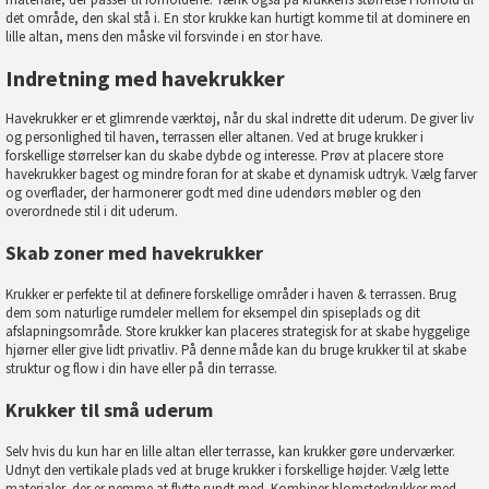
det område, den skal stå i. En stor krukke kan hurtigt komme til at dominere en
lille altan, mens den måske vil forsvinde i en stor have.
Indretning med havekrukker
Havekrukker er et glimrende værktøj, når du skal indrette dit uderum. De giver liv
og personlighed til haven, terrassen eller altanen. Ved at bruge krukker i
forskellige størrelser kan du skabe dybde og interesse. Prøv at placere store
havekrukker bagest og mindre foran for at skabe et dynamisk udtryk. Vælg farver
og overflader, der harmonerer godt med dine udendørs møbler og den
overordnede stil i dit uderum.
Skab zoner med havekrukker
Krukker er perfekte til at definere forskellige områder i
haven & terrassen
. Brug
dem som naturlige rumdeler mellem for eksempel din spiseplads og dit
afslapningsområde. Store krukker kan placeres strategisk for at skabe hyggelige
hjørner eller give lidt privatliv. På denne måde kan du bruge krukker til at skabe
struktur og flow i din have eller på din terrasse.
Krukker til små uderum
Selv hvis du kun har en lille altan eller terrasse, kan krukker gøre underværker.
Udnyt den vertikale plads ved at bruge krukker i forskellige højder. Vælg lette
materialer, der er nemme at flytte rundt med. Kombiner blomsterkrukker med