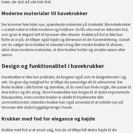
træer, der skal stå ude hele året.
Moderne materialer til havekrukker
Der kommer hele tiden nye, spændende materialer på markedet. Blomsterkrukker
i coated metal er både moderne og holdbare. De fås ofte med en dekorativ fod,
som giver et elegant løft til terrassen eller altanen. Krukker på fod er ikke kun
flotte at se på; de tilføjer også højde og dimension til din haveindretning. Uanset
om du vælger store krukker til udendørs brug eller mindre krukker til altanen,
sikrer disse moderne materialer, at dine krukker holder sig smukke sæson efter
sæson.
Design og funktionalitet i havekrukker
Havekrukker er ikke kun praktiske; de fungerer også som et designelement i sig
selv. De giver dig mulighed for at tilføje din personlige stil til uderummet. Der
findes krukker i alle former og størrelser, så du nemt kan finde nogle, der passer til
dine behov og din smag. Store havekrukker kan bruges til at skabe imponerende
fokuspunkter, mens mindre krukker er ideelle til krydderurter eller
sommerblomster. Udendørs krukker kan også anvendes til at inddele rum på
terrassen eller skabe hyggelige kroge i haven.
Krukker med fod for elegance og højde
Krukker med fod er et smart valg, hvis du vil tilføje lidt ekstra højde til din