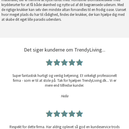
krydderurter for at få både skønhed og nytte ud af dit begrænsede uderum. Med
de rigtige krukker kan selv den mindste altan forvandles til en frodig oase. Uanset
hvor meget plads du har til rådighed, findes der krukker, der kan hjælpe dig med
at skabe dit eget lille paradis udendørs.
Det siger kunderne om TrendyLiving...
Super fantastisk hurtigt og venlig betjening. Et virkeligt professionelt
firma - som er til at stole på. Tak for hjælpen TrendyLiving.dk... Vi er
mere end tilfredse kunder.
Helle
Respekt for dette firma. Har aldrig oplevet så god en kundeservice trods