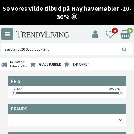
Se vores vilde tilbud på Hay havemøbler -20-
30% 🌞
0
0
FRI FRAGT
GLADE KUNDER
E-MÆRKET
køb over 699,-
PRIS
17
DKK
1,995
DKK
BRANDS