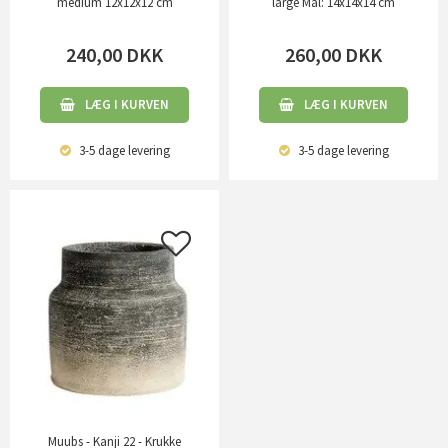
medium 12x12x12 cm
large Mål: 14x14x14 cm
240,00
DKK
260,00
DKK
LÆG I KURVEN
LÆG I KURVEN
3-5 dage
levering
3-5 dage
levering
Muubs - Kanji 22 - Krukke