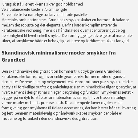
Kirurgisk stål i ørestikkerne sikrer god holdbarhed
Velafbalancerede kæder i 75 cm længde
Farvepalette fra naturlige træfarver til bløde pasteller
Materialekombinationerne i Grundleds smykker skaber en harmonisk balance
mellem det robuste og det elegante. De fine kæder komplimenterer de
karakteristiske vedhæng, mens de håndmalede overflader tilfører dybde og
personlighed til hvert enkelt smykke. Den omhyggelige udvælgelse af materialer
sikrer, at smykkerne både er behagelige at bære og forbliver smukke i lang tid.
Skandinavisk minimalisme møder smykker fra
Grundled
Den skandinaviske designtradition kommer til udtryk gennem Grundleds
karakteristiske formsprog, hvor enkle geometriske former møder organiske
elementer. De rene linjer og velgennemtænkte proportioner gør smykkerne lette
at style til forskellige outfits og anledninger. Den minimalistiske tilgang betyder, at
hvert element i designet har sin egen betydning og funktion. Smykkernes æstetik
bygger på en dyb forståelse for materialernes samspil, hvor træets naturlige
varme møder metallets præcise finish. De afdæmpede farver og den enkle
formgivning gør smykkerne til tidløse accessories, der kan bæres både til hverdag
og fest. Gennem materialevalg og håndværk skabes smykker, der både er
moderne og forankret i den skandinaviske designtradition.