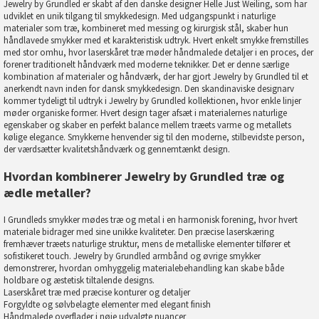
Jewelry by Grundled er skabt af den danske designer Helle Just Weiling, som har
udviklet en unik tilgang til smykkedesign. Med udgangspunkt i naturlige
materialer som træ, kombineret med messing og kirurgisk stål, skaber hun
håndlavede smykker med et karakteristisk udtryk. Hvert enkelt smykke fremstilles
med stor omhu, hvor laserskåret træ møder håndmalede detaljer i en proces, der
forener traditionelt håndværk med moderne teknikker. Det er denne særlige
kombination af materialer og håndværk, der har gjort
Jewelry by Grundled
til et
anerkendt navn inden for dansk smykkedesign. Den skandinaviske designarv
kommer tydeligt til udtryk i
Jewelry by Grundled
kollektionen, hvor enkle linjer
møder organiske former. Hvert design tager afsæt i materialernes naturlige
egenskaber og skaber en perfekt balance mellem træets varme og metallets
kølige elegance. Smykkerne henvender sig til den moderne, stilbevidste person,
der værdsætter kvalitetshåndværk og gennemtænkt design.
Hvordan kombinerer Jewelry by Grundled træ og
ædle metaller?
I Grundleds smykker mødes træ og metal i en harmonisk forening, hvor hvert
materiale bidrager med sine unikke kvaliteter. Den præcise laserskæring
fremhæver træets naturlige struktur, mens de metalliske elementer tilfører et
sofistikeret touch.
Jewelry by Grundled armbånd
og øvrige smykker
demonstrerer, hvordan omhyggelig materialebehandling kan skabe både
holdbare og æstetisk tiltalende designs.
Laserskåret træ med præcise konturer og detaljer
Forgyldte og sølvbelagte elementer med elegant finish
Håndmalede overflader i nøje udvalgte nuancer