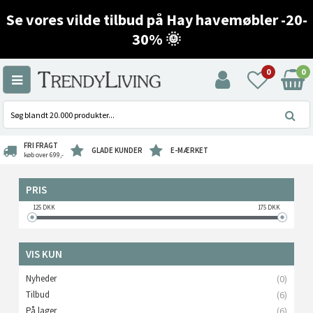
Se vores vilde tilbud på Hay havemøbler -20-
30% 🌞
0
0
FRI FRAGT
GLADE KUNDER
E-MÆRKET
køb over 699,-
PRIS
125
DKK
175
DKK
VIS KUN
Nyheder
(0)
Tilbud
(6)
På lager
(6)