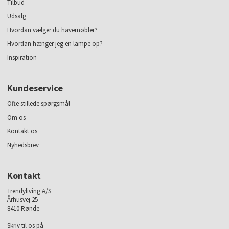
Tilbud
Udsalg
Hvordan vælger du havemøbler?
Hvordan hænger jeg en lampe op?
Inspiration
Kundeservice
Ofte stillede spørgsmål
Om os
Kontakt os
Nyhedsbrev
Kontakt
Trendyliving A/S
Århusvej 25
8410 Rønde
Skriv til os på