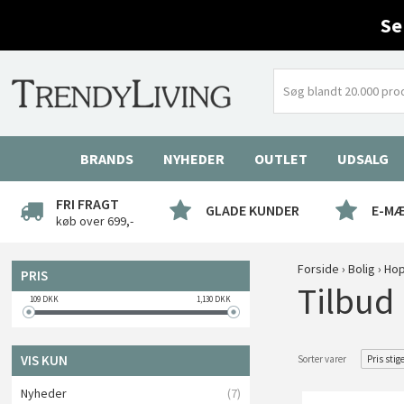
Se
BRANDS
NYHEDER
OUTLET
UDSALG
FRI FRAGT
GLADE KUNDER
E-M
køb over 699,-
Forside
›
Bolig
›
Hop
PRIS
Tilbud
109
DKK
1,130
DKK
VIS KUN
Sorter varer
Pris stig
Nyheder
(7)