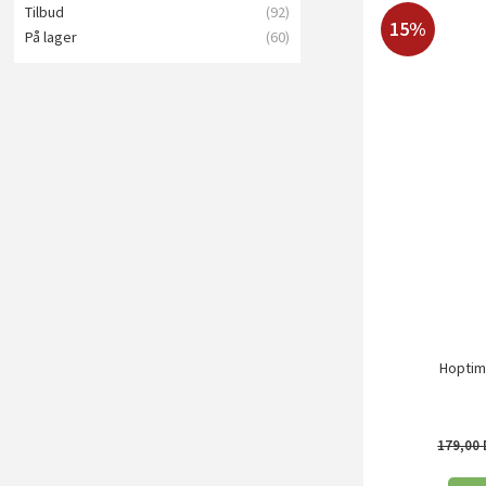
Tilbud
(92)
15%
På lager
(60)
Hoptimi
179,00