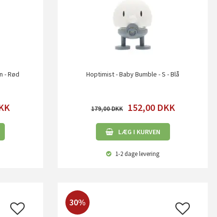
n - Rød
Hoptimist - Baby Bumble - S - Blå
KK
152,00
DKK
179,00
LÆG I KURVEN
1-2 dage
levering
30%