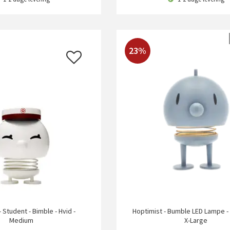
23%
 Student - Bimble - Hvid -
Hoptimist - Bumble LED Lampe - 
Medium
X-Large