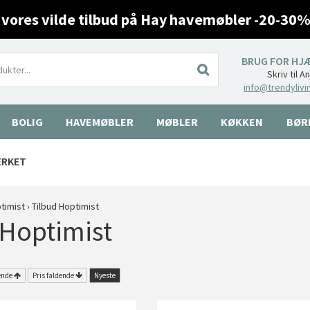
 vores vilde tilbud på Hay havemøbler -20-30%
BRUG FOR HJ
Skriv til A
info@trendylivi
BOLIG
HAVEMØBLER
MØBLER
KØKKEN
BØR
ÆRKET
timist
›
Tilbud Hoptimist
 Hoptimist
ende
Pris faldende
Nyeste