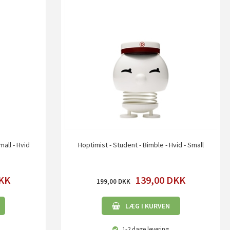
mall - Hvid
Hoptimist - Student - Bimble - Hvid - Small
KK
139,00
DKK
199,00
LÆG I KURVEN
1-2 dage
levering