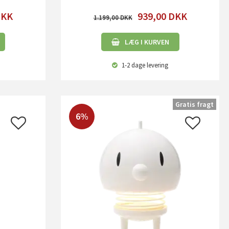
DKK
939,00
DKK
1.199,00
LÆG I KURVEN
1-2 dage
levering
Gratis fragt
6%