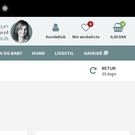
 🌞
0
0
ÆLP?
nja på
Kundeklub
Min ønskeliste
0,00 DKK
ng.dk
N OG BABY
HUND
LIVSSTIL
GAVEIDÉ 🎁
RETUR
30 dage