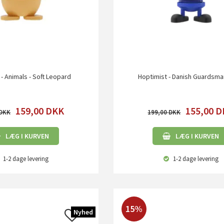
 - Animals - Soft Leopard
Hoptimist - Danish Guardsma
159,00
DKK
155,00
D
199,00
LÆG I KURVEN
LÆG I KURVEN
1-2 dage
levering
1-2 dage
levering
15%
Nyhed