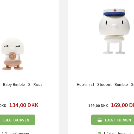
 - Baby Bimble - S - Rosa
Hoptimist - Student - Bumble - S
134,00
DKK
169,00
D
199,00
LÆG I KURVEN
LÆG I KURVEN
1-2 dage
levering
1-2 dage
levering