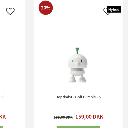
20%
Nyhed
Gul
Hoptimist - Golf Bumble - S
KK
159,00
DKK
199,00