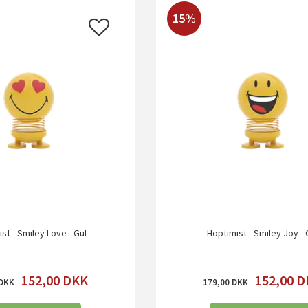
15%
st - Smiley Love - Gul
Hoptimist - Smiley Joy - 
152,00
DKK
152,00
D
179,00