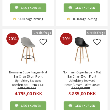
LÆG I KURVEN
LÆG I KURVEN
50-60 dage
levering
50-60 dage
levering
Gratis fragt
Gratis fragt
20%
20%
Normann Copenhagen - Mat
Normann Copenhagen - Mat
Bar Chair 65 cm Front
Bar Chair 65 cm Front
Upholstery Seaweed
Upholstery Seaweed
Beech/Black - Remix 133
Beech/Cream - Ultra 41599
5.999,00
7.299,00
4.795,00
DKK
5.835,00
DKK
LÆG I KURVEN
LÆG I KURVEN