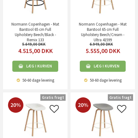
Normann Copenhagen - Mat
Normann Copenhagen - Mat
Barstool 65 cm Full
Barstool 65 cm Full
Upholstery Beech/Black -
Upholstery Beech/Cream -
Remix 133
Ultra 41599
5.649,00
6.949,00
4.515,00
DKK
5.555,00
DKK
LÆG I KURVEN
LÆG I KURVEN
50-60 dage
levering
50-60 dage
levering
Gratis fragt
Gratis fragt
20%
20%