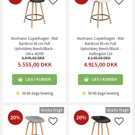
Normann Copenhagen - Mat
Normann Copenhagen - Mat
Barstool 65 cm Full
Barstool 65 cm Full
Upholstery Beech/Black -
Upholstery Beech/Black -
Ultra 41599
Hallingdal 110
6.949,00
6.149,00
5.555,00
DKK
4.915,00
DKK
LÆG I KURVEN
LÆG I KURVEN
50-60 dage
levering
50-60 dage
levering
Gratis fragt
Gratis fragt
20%
20%