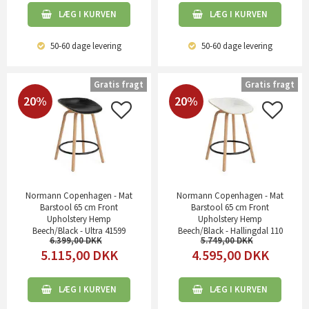
LÆG I KURVEN
LÆG I KURVEN
50-60 dage
levering
50-60 dage
levering
Gratis fragt
Gratis fragt
20%
20%
Normann Copenhagen - Mat
Normann Copenhagen - Mat
Barstool 65 cm Front
Barstool 65 cm Front
Upholstery Hemp
Upholstery Hemp
Beech/Black - Ultra 41599
Beech/Black - Hallingdal 110
6.399,00
5.749,00
5.115,00
DKK
4.595,00
DKK
LÆG I KURVEN
LÆG I KURVEN