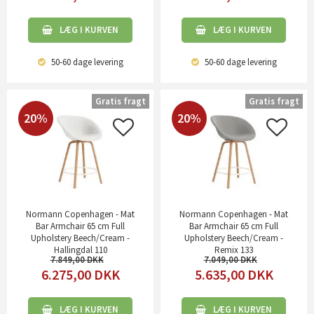
LÆG I KURVEN
LÆG I KURVEN
50-60 dage
levering
50-60 dage
levering
Gratis fragt
Gratis fragt
20%
20%
Normann Copenhagen - Mat
Normann Copenhagen - Mat
Bar Armchair 65 cm Full
Bar Armchair 65 cm Full
Upholstery Beech/Cream -
Upholstery Beech/Cream -
Hallingdal 110
Remix 133
7.849,00
7.049,00
6.275,00
DKK
5.635,00
DKK
LÆG I KURVEN
LÆG I KURVEN