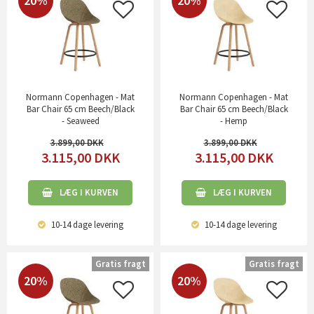
20%
20%
Normann Copenhagen - Mat
Normann Copenhagen - Mat
Bar Chair 65 cm Beech/Black
Bar Chair 65 cm Beech/Black
- Seaweed
- Hemp
3.899,00
3.899,00
3.115,00
DKK
3.115,00
DKK
LÆG I KURVEN
LÆG I KURVEN
10-14 dage
levering
10-14 dage
levering
Gratis fragt
Gratis fragt
20%
20%