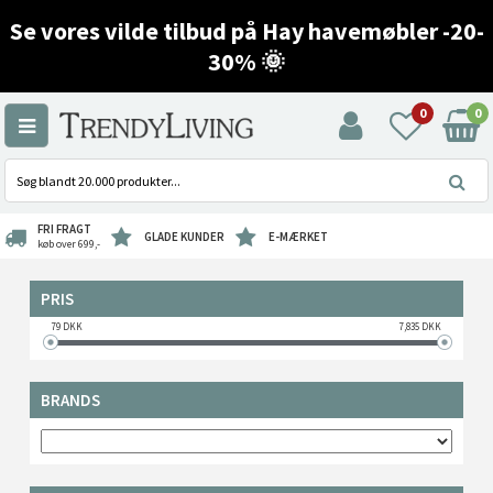
Se vores vilde tilbud på Hay havemøbler -20-
30% 🌞
0
0
FRI FRAGT
GLADE KUNDER
E-MÆRKET
køb over 699,-
PRIS
79
DKK
7,835
DKK
BRANDS