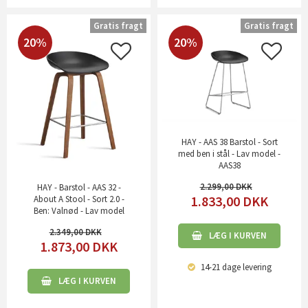
Gratis fragt
Gratis fragt
20%
20%
HAY - AAS 38 Barstol - Sort
med ben i stål - Lav model -
AAS38
2.299,00
HAY - Barstol - AAS 32 -
1.833,00
DKK
About A Stool - Sort 2.0 -
Ben: Valnød - Lav model
2.349,00
LÆG I KURVEN
1.873,00
DKK
14-21 dage
levering
LÆG I KURVEN