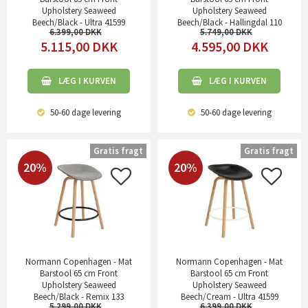
Upholstery Seaweed
Upholstery Seaweed
Beech/Black - Ultra 41599
Beech/Black - Hallingdal 110
6.399,00
5.749,00
5.115,00
DKK
4.595,00
DKK
LÆG I KURVEN
LÆG I KURVEN
50-60 dage
levering
50-60 dage
levering
Gratis fragt
Gratis fragt
20%
20%
Normann Copenhagen - Mat
Normann Copenhagen - Mat
Barstool 65 cm Front
Barstool 65 cm Front
Upholstery Seaweed
Upholstery Seaweed
Beech/Black - Remix 133
Beech/Cream - Ultra 41599
5.299,00
6.399,00