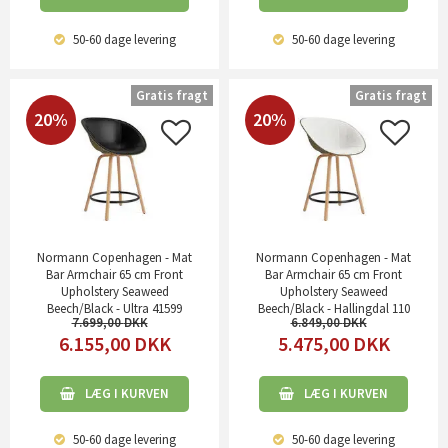
50-60 dage
levering
50-60 dage
levering
Gratis fragt
Gratis fragt
20%
20%
Normann Copenhagen - Mat
Normann Copenhagen - Mat
Bar Armchair 65 cm Front
Bar Armchair 65 cm Front
Upholstery Seaweed
Upholstery Seaweed
Beech/Black - Ultra 41599
Beech/Black - Hallingdal 110
7.699,00
6.849,00
6.155,00
DKK
5.475,00
DKK
LÆG I KURVEN
LÆG I KURVEN
50-60 dage
levering
50-60 dage
levering