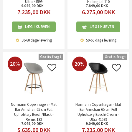
Ultra 41599
Hallingdal 110
9.049,00
7.849,00
7.235,00
DKK
6.275,00
DKK
LÆG I KURVEN
LÆG I KURVEN
50-60 dage
levering
50-60 dage
levering
Gratis fragt
Gratis fragt
20%
20%
Normann Copenhagen - Mat
Normann Copenhagen - Mat
Bar Armchair 65 cm Full
Bar Armchair 65 cm Full
Upholstery Beech/Black -
Upholstery Beech/Cream -
Remix 133
Ultra 41599
7.049,00
9.049,00
5.635,00
DKK
7.235,00
DKK