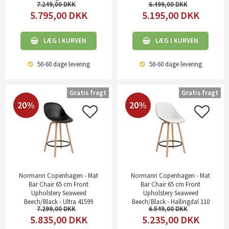
7.249,00
6.499,00
5.795,00
DKK
5.195,00
DKK
LÆG I KURVEN
LÆG I KURVEN
50-60 dage
levering
50-60 dage
levering
Gratis fragt
Gratis fragt
20%
20%
Normann Copenhagen - Mat
Normann Copenhagen - Mat
Bar Chair 65 cm Front
Bar Chair 65 cm Front
Upholstery Seaweed
Upholstery Seaweed
Beech/Black - Ultra 41599
Beech/Black - Hallingdal 110
7.299,00
6.549,00
5.835,00
DKK
5.235,00
DKK