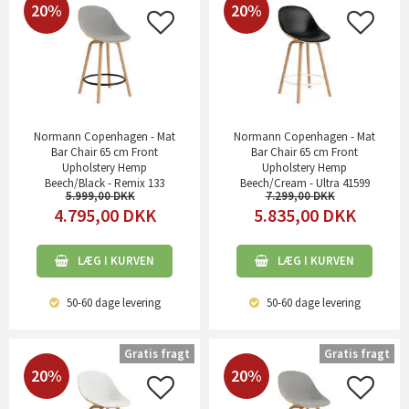
20%
20%
Normann Copenhagen - Mat
Normann Copenhagen - Mat
Bar Chair 65 cm Front
Bar Chair 65 cm Front
Upholstery Hemp
Upholstery Hemp
Beech/Black - Remix 133
Beech/Cream - Ultra 41599
5.999,00
7.299,00
4.795,00
DKK
5.835,00
DKK
LÆG I KURVEN
LÆG I KURVEN
50-60 dage
levering
50-60 dage
levering
Gratis fragt
Gratis fragt
20%
20%