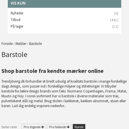
VIS KUN
Nyheder
(0)
Tilbud
(441)
På lager
(12)
Forside
›
Møbler
›
Barstole
Barstole
Shop barstole fra kendte mærker online
Trendyliving.dk forhandler et bredt udvalg af kvalitets barstole i mange forskellige
slags design, som passer ind i forskellige miljøer og stilretninger. Vi tilbyder
barstole fra lækre design brands som f.eks. Normann Copenhagen, Frama, Mater,
Muuto og Hay. I vores sortiment har vi barstole i diverse materialer som træ,
pulverlakeret stål og metal. Brug stolen i køkkenet, køkken-alrummet, stuen eller
baren. Lad dig endelig inspirere nedenfor...
Sorter varer
Pris stigende
Pris faldende
Nyeste