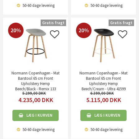
50-60 dage
levering
50-60 dage
levering
Gratis fragt
Gratis fragt
20%
20%
Normann Copenhagen - Mat
Normann Copenhagen - Mat
Barstool 65 cm Front
Barstool 65 cm Front
Upholstery Hemp
Upholstery Hemp
Beech/Black - Remix 133
Beech/Cream - Ultra 41599
5.299,00
6.399,00
4.235,00
DKK
5.115,00
DKK
LÆG I KURVEN
LÆG I KURVEN
50-60 dage
levering
50-60 dage
levering