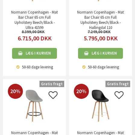
Normann Copenhagen - Mat
Normann Copenhagen - Mat
Bar Chair 65 cm Full
Bar Chair 65 cm Full
Upholstery Beech/Black -
Upholstery Beech/Black -
Ultra 41599
Hallingdal 110
8.399,00
7.249,00
6.715,00
DKK
5.795,00
DKK
LÆG I KURVEN
LÆG I KURVEN
50-60 dage
levering
50-60 dage
levering
Gratis fragt
Gratis fragt
20%
20%
Normann Copenhagen - Mat
Normann Copenhagen - Mat