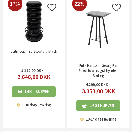
17%
22%
Leitmotiv - Barstool Jill black
Fritz Hansen - Georg Bar
Stool low m. grå hynde -
3.190,00
Sort eg
2.646,00
DKK
4.299,00
3.353,00
DKK
LÆG I KURVEN
8-10 dage
levering
LÆG I KURVEN
10-14 dage
levering