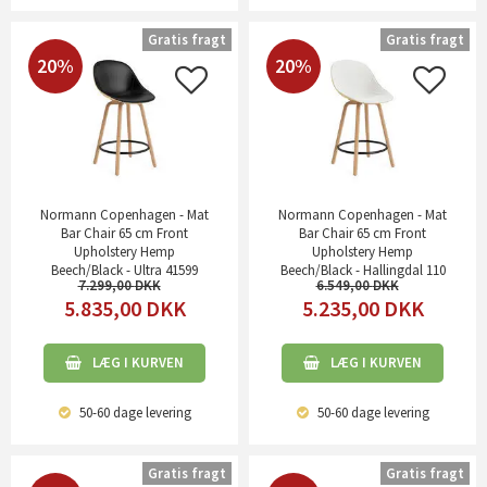
Gratis fragt
Gratis fragt
20%
20%
Normann Copenhagen - Mat
Normann Copenhagen - Mat
Bar Chair 65 cm Front
Bar Chair 65 cm Front
Upholstery Hemp
Upholstery Hemp
Beech/Black - Ultra 41599
Beech/Black - Hallingdal 110
7.299,00
6.549,00
5.835,00
DKK
5.235,00
DKK
LÆG I KURVEN
LÆG I KURVEN
50-60 dage
levering
50-60 dage
levering
Gratis fragt
Gratis fragt