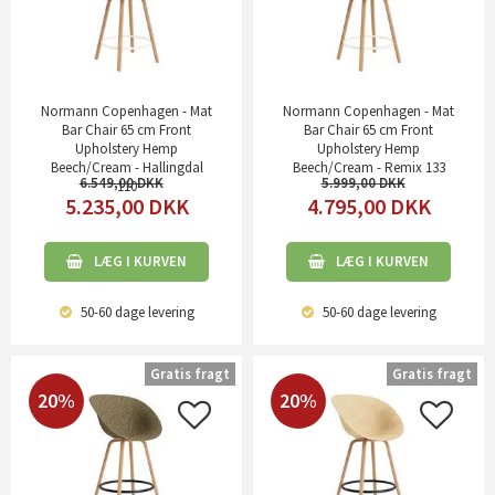
Normann Copenhagen - Mat
Normann Copenhagen - Mat
Bar Chair 65 cm Front
Bar Chair 65 cm Front
Upholstery Hemp
Upholstery Hemp
Beech/Cream - Hallingdal
Beech/Cream - Remix 133
6.549,00
5.999,00
110
5.235,00
DKK
4.795,00
DKK
LÆG I KURVEN
LÆG I KURVEN
50-60 dage
levering
50-60 dage
levering
Gratis fragt
Gratis fragt
20%
20%