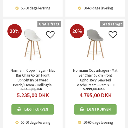
50-60 dage
levering
50-60 dage
levering
Gratis fragt
Gratis fragt
20%
20%
Normann Copenhagen - Mat
Normann Copenhagen - Mat
Bar Chair 65 cm Front
Bar Chair 65 cm Front
Upholstery Seaweed
Upholstery Seaweed
Beech/Cream - Hallingdal
Beech/Cream - Remix 133
6.549,00
5.999,00
110
5.235,00
DKK
4.795,00
DKK
LÆG I KURVEN
LÆG I KURVEN
50-60 dage
levering
50-60 dage
levering