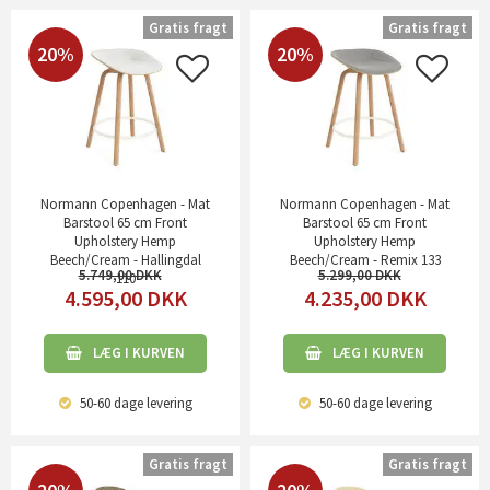
Gratis fragt
Gratis fragt
20%
20%
Normann Copenhagen - Mat
Normann Copenhagen - Mat
Barstool 65 cm Front
Barstool 65 cm Front
Upholstery Hemp
Upholstery Hemp
Beech/Cream - Hallingdal
Beech/Cream - Remix 133
5.749,00
5.299,00
110
4.595,00
DKK
4.235,00
DKK
LÆG I KURVEN
LÆG I KURVEN
50-60 dage
levering
50-60 dage
levering
Gratis fragt
Gratis fragt