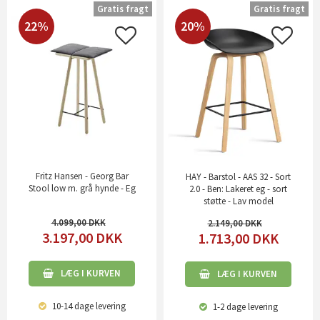
Gratis fragt
Gratis fragt
22%
20%
Fritz Hansen - Georg Bar
HAY - Barstol - AAS 32 - Sort
Stool low m. grå hynde - Eg
2.0 - Ben: Lakeret eg - sort
støtte - Lav model
4.099,00
2.149,00
3.197,00
DKK
1.713,00
DKK
LÆG I KURVEN
LÆG I KURVEN
10-14 dage
levering
1-2 dage
levering