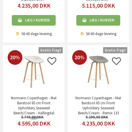
4.235,00
DKK
5.115,00
DKK
LÆG I KURVEN
LÆG I KURVEN
50-60 dage
levering
50-60 dage
levering
Gratis fragt
Gratis fragt
20%
20%
Normann Copenhagen - Mat
Normann Copenhagen - Mat
Barstool 65 cm Front
Barstool 65 cm Front
Upholstery Seaweed
Upholstery Seaweed
Beech/Cream - Hallingdal
Beech/Cream - Remix 133
5.749,00
5.299,00
110
4.595,00
DKK
4.235,00
DKK