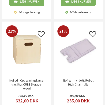
LÆG I KURVEN
LÆG I KURVEN
5-8 dage
levering
1-2 dage
levering
21%
21%
Nofred - Opbevaringskasse i
Nofred - hynde til Robot
træ, Kids CUBE Storage -
High Chair - lilla
wood
795,00
299,00
632,00
DKK
235,00
DKK