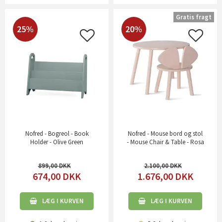
Gratis fragt
25%
20%
Nofred - Bogreol - Book
Nofred - Mouse bord og stol
Holder - Olive Green
- Mouse Chair & Table - Rosa
899,00
2.100,00
674,00
DKK
1.676,00
DKK
LÆG I KURVEN
LÆG I KURVEN