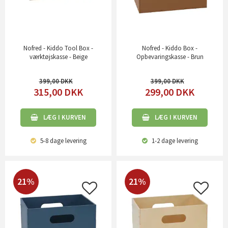
Nofred - Kiddo Tool Box -
Nofred - Kiddo Box -
værktøjskasse - Beige
Opbevaringskasse - Brun
399,00
399,00
315,00
DKK
299,00
DKK
LÆG I KURVEN
LÆG I KURVEN
5-8 dage
levering
1-2 dage
levering
21%
21%