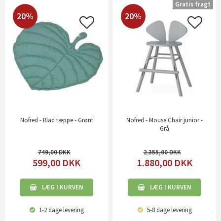
Gratis fragt
20%
20%
Nofred - Blad tæppe - Grønt
Nofred - Mouse Chair junior -
Grå
749,00
2.355,00
599,00
DKK
1.880,00
DKK
LÆG I KURVEN
LÆG I KURVEN
1-2 dage
levering
5-8 dage
levering