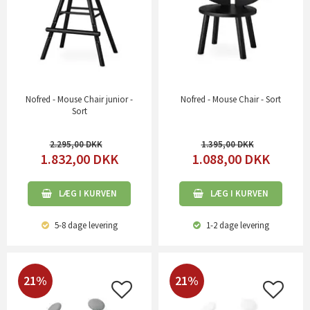
Nofred - Mouse Chair junior -
Nofred - Mouse Chair - Sort
Sort
2.295,00
1.395,00
1.832,00
DKK
1.088,00
DKK
LÆG I KURVEN
LÆG I KURVEN
5-8 dage
levering
1-2 dage
levering
21%
21%