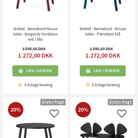
Nofred - Børnebord Mouse
Nofred - Børnebord - Mouse
table - Burgundy bordeaux
table - Petroleum blå
rød / lilla
1.595,00
1.595,00
1.272,00
DKK
1.272,00
DKK
LÆG I KURVEN
LÆG I KURVEN
5-8 dage
levering
5-8 dage
levering
Gratis fragt
Gratis fragt
20%
20%