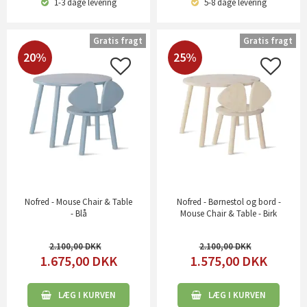
1-3 dage
levering
5-8 dage
levering
Gratis fragt
Gratis fragt
20%
25%
Nofred - Mouse Chair & Table
Nofred - Børnestol og bord -
- Blå
Mouse Chair & Table - Birk
2.100,00
2.100,00
1.675,00
DKK
1.575,00
DKK
LÆG I KURVEN
LÆG I KURVEN