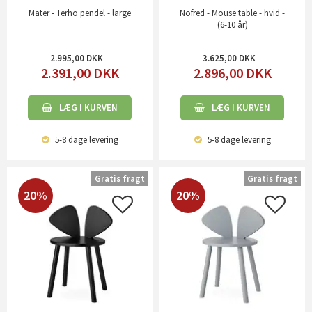
Mater - Terho pendel - large
Nofred - Mouse table - hvid -
(6-10 år)
2.995,00
3.625,00
2.391,00
DKK
2.896,00
DKK
LÆG I KURVEN
LÆG I KURVEN
5-8 dage
levering
5-8 dage
levering
Gratis fragt
Gratis fragt
20%
20%