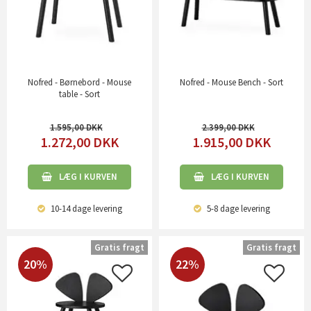
Nofred - Børnebord - Mouse
Nofred - Mouse Bench - Sort
table - Sort
1.595,00
2.399,00
1.272,00
DKK
1.915,00
DKK
LÆG I KURVEN
LÆG I KURVEN
10-14 dage
levering
5-8 dage
levering
Gratis fragt
Gratis fragt
20%
22%