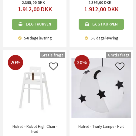
2.395,00
2.395,00
1.912,00
DKK
1.912,00
DKK
LÆG I KURVEN
LÆG I KURVEN
5-8 dage
levering
5-8 dage
levering
Gratis fragt
Gratis fragt
20%
20%
Nofred - Robot High Chair -
Nofred - Twirly Lampe - Hvid
hvid