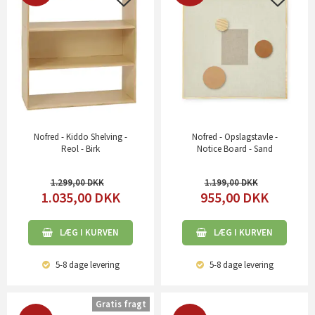
Nofred - Kiddo Shelving -
Nofred - Opslagstavle -
Reol - Birk
Notice Board - Sand
1.299,00
1.199,00
1.035,00
DKK
955,00
DKK
LÆG I KURVEN
LÆG I KURVEN
5-8 dage
levering
5-8 dage
levering
Gratis fragt