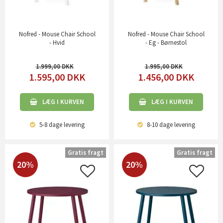
Nofred - Mouse Chair School
Nofred - Mouse Chair School
- Hvid
- Eg - Børnestol
1.999,00
1.995,00
1.595,00
DKK
1.456,00
DKK
LÆG I KURVEN
LÆG I KURVEN
5-8 dage
levering
8-10 dage
levering
Gratis fragt
Gratis fragt
20%
20%