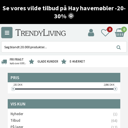
Se vores vilde tilbud på Hay havemøbler -20-
30% 🌞
0
0
FRI FRAGT
GLADE KUNDER
E-MÆRKET
køb over 699,-
PRIS
235
DKK
2,896
DKK
VIS KUN
Nyheder
(1)
Tilbud
(64)
På lager
(12)