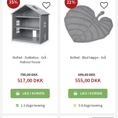
35%
21%
Nofred - Dukkehus - Grå -
Nofred - Blad tæppe - Grå
Habour house
795,00
699,00
517,00
DKK
555,00
DKK
LÆG I KURVEN
LÆG I KURVEN
1-3 dage
levering
5-8 dage
levering