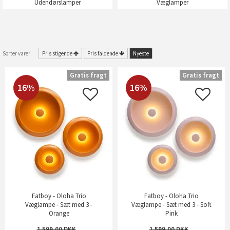
Udendørslamper
Væglamper
Sorter varer
Pris stigende
Pris faldende
Nyeste
Gratis fragt
Gratis fragt
16%
16%
Fatboy - Oloha Trio
Fatboy - Oloha Trio
Væglampe - Sæt med 3 -
Væglampe - Sæt med 3 - Soft
Orange
Pink
1.599,00
1.599,00