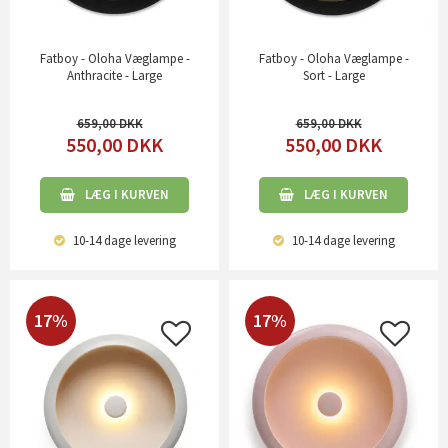
Fatboy - Oloha Væglampe -
Fatboy - Oloha Væglampe -
Anthracite - Large
Sort - Large
659,00
659,00
550,00
DKK
550,00
DKK
LÆG I KURVEN
LÆG I KURVEN
10-14 dage
levering
10-14 dage
levering
17%
17%