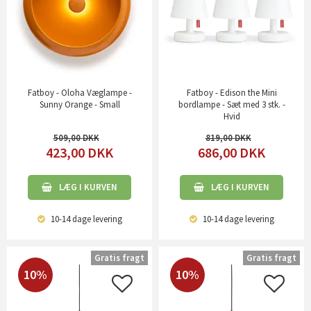
Fatboy - Oloha Væglampe -
Fatboy - Edison the Mini
Sunny Orange - Small
bordlampe - Sæt med 3 stk. -
Hvid
509,00
819,00
423,00
DKK
686,00
DKK
LÆG I KURVEN
LÆG I KURVEN
10-14 dage
levering
10-14 dage
levering
Gratis fragt
Gratis fragt
10%
10%