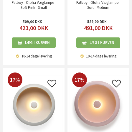
Fatboy - Oloha Væglampe -
Fatboy - Oloha Væglampe -
Soft Pink - Small
Sort - Medium
509,00
589,00
423,00
DKK
491,00
DKK
LÆG I KURVEN
LÆG I KURVEN
10-14 dage
levering
10-14 dage
levering
17%
17%