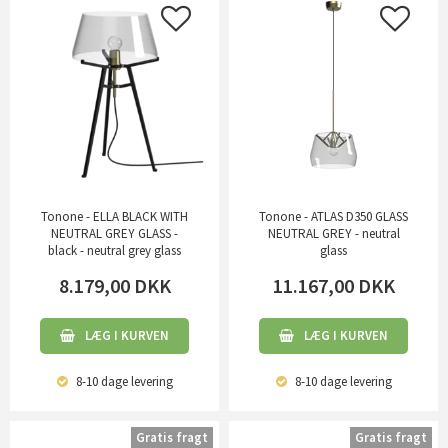
Tonone - ELLA BLACK WITH
Tonone - ATLAS D350 GLASS
NEUTRAL GREY GLASS -
NEUTRAL GREY - neutral
black - neutral grey glass
glass
8.179,00
DKK
11.167,00
DKK
LÆG I KURVEN
LÆG I KURVEN
8-10 dage
levering
8-10 dage
levering
Gratis fragt
Gratis fragt