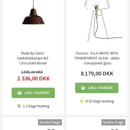
Made By Hand -
Tonone - ELLA WHITE WITH
Værkstedslampe W3 -
TRANSPARENT GLASS - white
Chocolate Brown
- transparent glass
2.595,00
8.179,00
DKK
2.336,00
DKK
LÆG I KURVEN
LÆG I KURVEN
8-10 dage
levering
1-2 dage
levering
Gratis fragt
Gratis fragt