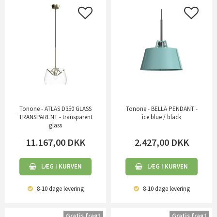
Tonone - ATLAS D350 GLASS
Tonone - BELLA PENDANT -
TRANSPARENT - transparent
ice blue / black
glass
11.167,00
DKK
2.427,00
DKK
LÆG I KURVEN
LÆG I KURVEN
8-10 dage
levering
8-10 dage
levering
Gratis fragt
Gratis fragt