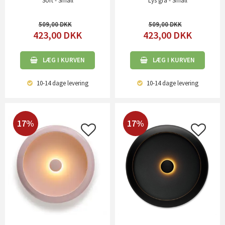
Sort - Small
Lys grå - Small
509,00
509,00
423,00
DKK
423,00
DKK
LÆG I KURVEN
LÆG I KURVEN
10-14 dage
levering
10-14 dage
levering
17%
17%