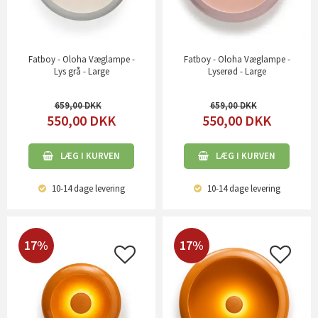
Fatboy - Oloha Væglampe -
Fatboy - Oloha Væglampe -
Lys grå - Large
Lyserød - Large
659,00
659,00
550,00
DKK
550,00
DKK
LÆG I KURVEN
LÆG I KURVEN
10-14 dage
levering
10-14 dage
levering
17%
17%