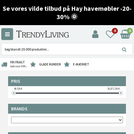
Se vores vilde tilbud på Hay havemøbler -20-
30% 🌞
0
0
FRI FRAGT
GLADE KUNDER
E-MÆRKET
køb over 699,-
PRIS
40
DKK
35,071
DKK
BRANDS