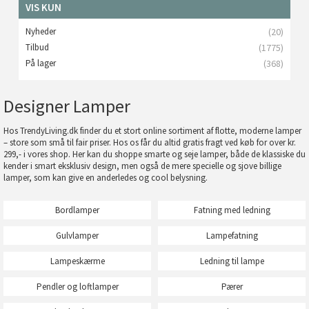
VIS KUN
Nyheder
(20)
Tilbud
(1775)
På lager
(368)
Designer Lamper
Hos TrendyLiving.dk finder du et stort online sortiment af flotte, moderne lamper
– store som små til fair priser. Hos os får du altid gratis fragt ved køb for over kr.
299,- i vores shop. Her kan du shoppe smarte og seje lamper, både de klassiske du
kender i smart eksklusiv design, men også de mere specielle og sjove billige
lamper, som kan give en anderledes og cool belysning.
Bordlamper
Fatning med ledning
Gulvlamper
Lampefatning
Lampeskærme
Ledning til lampe
Pendler og loftlamper
Pærer