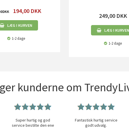
194,00
DKK
00
249,00
DKK
LÆG I KURVEN
LÆG I KURVE
1-2 dage
1-2 dage
iger kunderne om TrendyLiv
Super hurtig og god
Fantastisk hurtig service
service bestilte den ene
godt udvalg.