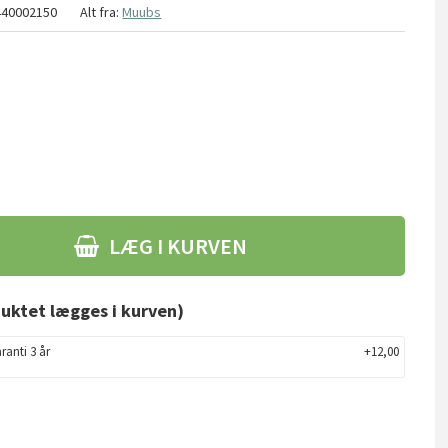
440002150
Alt fra:
Muubs
LÆG I KURVEN
uktet lægges i kurven)
ranti 3 år
+12,00