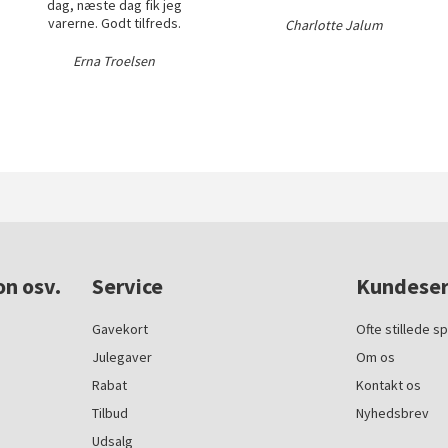
dag, næste dag fik jeg
varerne. Godt tilfreds.
Charlotte Jalum
Erna Troelsen
on osv.
Service
Kundeser
Gavekort
Ofte stillede s
Julegaver
Om os
Rabat
Kontakt os
Tilbud
Nyhedsbrev
Udsalg