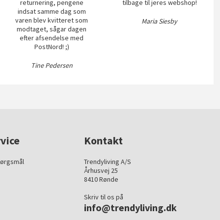
returnering, pengene
tilbage til jeres webshop!
indsat samme dag som
varen blev kvitteret som
Maria Siesby
modtaget, sågar dagen
efter afsendelse med
PostNord! ;)
Tine Pedersen
vice
Kontakt
pørgsmål
Trendyliving A/S
Århusvej 25
8410 Rønde
Skriv til os på
info@trendyliving.dk