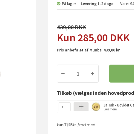
På lager
Levering
1-2 dage
Vare:
9
439,00
285,00
DKK
Pris anbefalet af Muubs 439,00 kr
Tilkøb
(vælges inden hovedprod
Ja Tak - Udvidet Ga
Læs mere