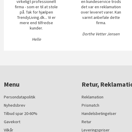
virkeligt professionelt
en kundeservice trods
firma - som er til at stole
det var en reklamation
på. Tak for hjælpen
over leveret varer. Kan
TrendyLiving.dk... Vi er
varmt anbefale dette
mere end tilfredse
firma.
kunder.
Dorthe Vetter Jensen
Helle
Menu
Retur, Reklamati
Persondatapolitik
Reklamation
Nyhedsbrev
Prismatch
Tilbud spar 20-60%
Handelsbetingelser
Gavekort
Retur
Vilkår
Leveringspriser