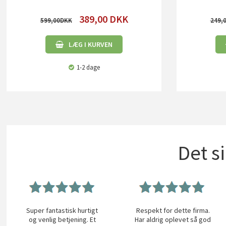
389,00
DKK
599,00
249,
LÆG I KURVEN
1-2 dage
Det s
Super fantastisk hurtigt
Respekt for dette firma.
og venlig betjening. Et
Har aldrig oplevet så god