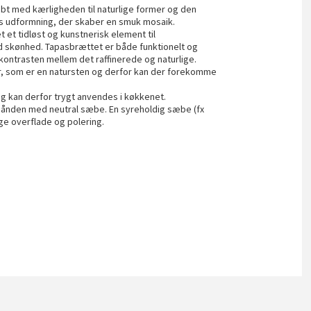
bt med kærligheden til naturlige former og den
s udformning, der skaber en smuk mosaik.
 et tidløst og kunstnerisk element til
skønhed. Tapasbrættet er både funktionelt og
ontrasten mellem det raffinerede og naturlige.
r, som er en natursten og derfor kan der forekomme
 og kan derfor trygt anvendes i køkkenet.
i hånden med neutral sæbe. En syreholdig sæbe (fx
ge overflade og polering.