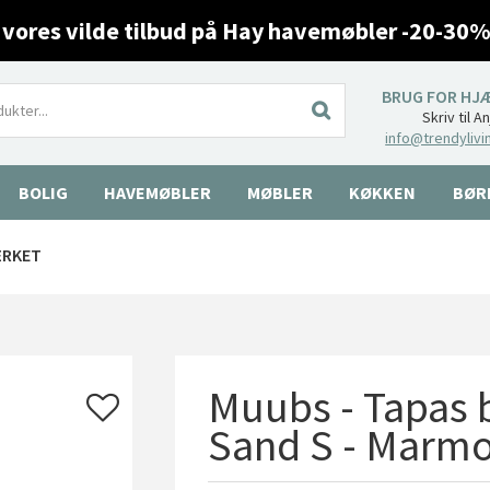
 vores vilde tilbud på Hay havemøbler -20-30%
BRUG FOR HJ
Skriv til A
info@trendylivi
BOLIG
HAVEMØBLER
MØBLER
KØKKEN
BØR
ÆRKET
Muubs - Tapas b
Sand S - Marm