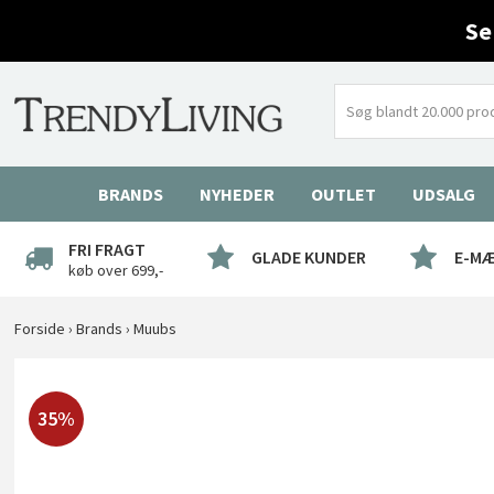
Se
BRANDS
NYHEDER
OUTLET
UDSALG
FRI FRAGT
GLADE KUNDER
E-M
køb over 699,-
Forside
›
Brands
›
Muubs
35%