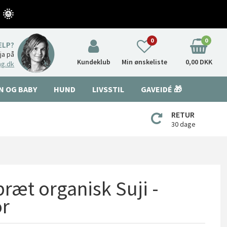
 🌞
0
0
ÆLP?
nja på
Kundeklub
Min ønskeliste
0,00 DKK
ng.dk
N OG BABY
HUND
LIVSSTIL
GAVEIDÉ 🎁
RETUR
30 dage
ræt organisk Suji -
or