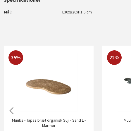
Mål
L30xB20xH1,5 cm
35%
22%
Muubs - Tapas bræt organisk Suji - Sand L -
Muub
Marmor