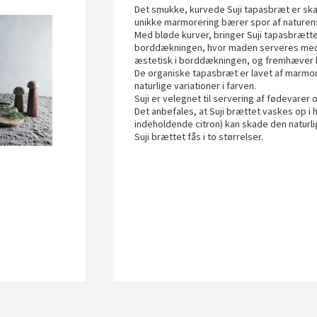
Det smukke, kurvede Suji tapasbræt er ska
unikke marmorering bærer spor af naturen
Med bløde kurver, bringer Suji tapasbrættet
borddækningen, hvor maden serveres med 
æstetisk i borddækningen, og fremhæver k
De organiske tapasbræt er lavet af marmo
naturlige variationer i farven.
Suji er velegnet til servering af fødevarer
Det anbefales, at Suji brættet vaskes op 
indeholdende citron) kan skade den naturli
Suji brættet fås i to størrelser.