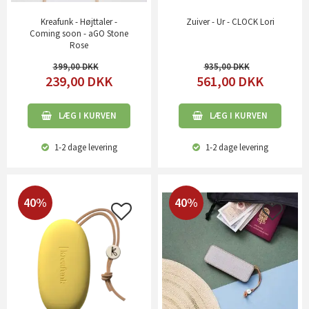
Kreafunk - Højttaler -
Zuiver - Ur - CLOCK Lori
Coming soon - aGO Stone
Rose
399,00
935,00
239,00
DKK
561,00
DKK
LÆG I KURVEN
LÆG I KURVEN
1-2 dage
levering
1-2 dage
levering
40%
40%