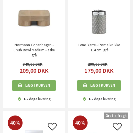
Normann Copenhagen -
Lene Bjerre - Portia krukke
Chub Bowl Medium - aske
H14 cm. grå
grå
349,00
299,00
209,00
DKK
179,00
DKK
LÆG I KURVEN
LÆG I KURVEN
1-2 dage
levering
1-2 dage
levering
Gratis fragt
40%
40%