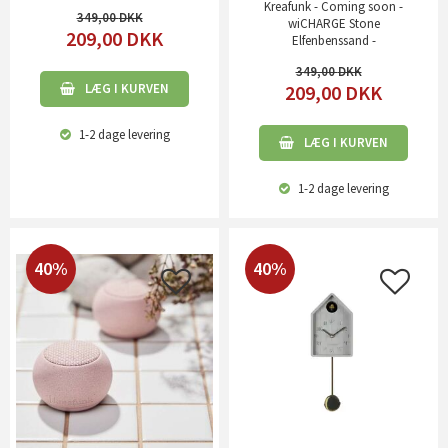
Kreafunk - Coming soon -
349,00
wiCHARGE Stone
209,00
DKK
Elfenbenssand -
349,00
209,00
DKK
LÆG I KURVEN
1-2 dage
levering
LÆG I KURVEN
1-2 dage
levering
40%
40%