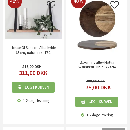
40%
40%
House Of Sander - Alba hylde
65 cm, natur olie - FSC
Bloomingville - Mattis
519,00
Skærebræt, Brun, Akacie
311,00
DKK
299,00
179,00
DKK
LÆG I KURVEN
1-2 dage
levering
LÆG I KURVEN
1-2 dage
levering