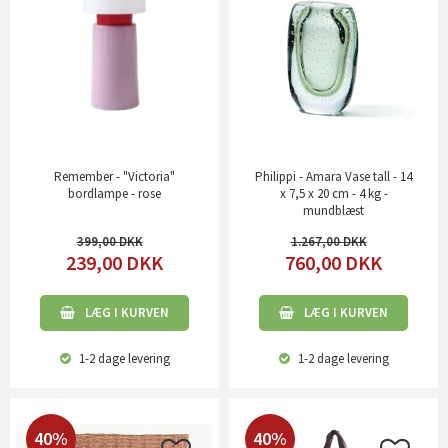
Remember - "Victoria"
Philippi - Amara Vase tall - 14
bordlampe - rose
x 7,5 x 20 cm - 4 kg -
mundblæst
399,00
1.267,00
239,00
DKK
760,00
DKK
LÆG I KURVEN
LÆG I KURVEN
1-2 dage
levering
1-2 dage
levering
40%
40%