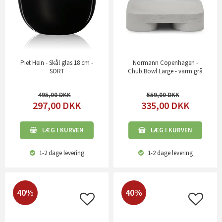
Piet Hein - Skål glas 18 cm -
Normann Copenhagen -
SORT
Chub Bowl Large - varm grå
495,00
559,00
297,00
DKK
335,00
DKK
LÆG I KURVEN
LÆG I KURVEN
1-2 dage
levering
1-2 dage
levering
40%
40%