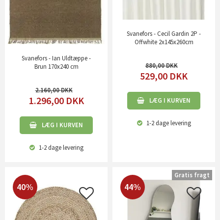
Svanefors - Cecil Gardin 2P -
Offwhite 2x145x260cm
Svanefors - Ian Uldtæppe -
880,00
Brun 170x240 cm
529,00
DKK
2.160,00
1.296,00
DKK
LÆG I KURVEN
1-2 dage
levering
LÆG I KURVEN
1-2 dage
levering
Gratis fragt
40%
44%