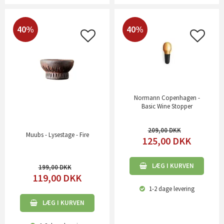
40%
40%
Normann Copenhagen -
Basic Wine Stopper
209,00
Muubs - Lysestage - Fire
125,00
DKK
LÆG I KURVEN
199,00
119,00
DKK
1-2 dage
levering
LÆG I KURVEN