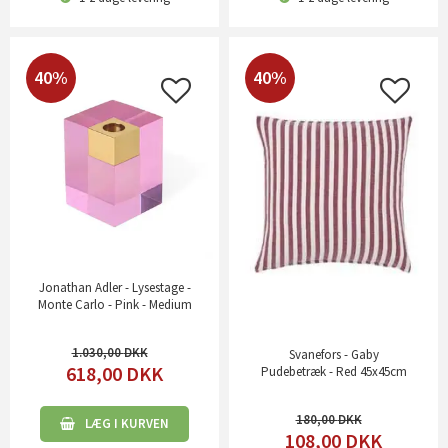
40%
40%
Jonathan Adler - Lysestage -
Monte Carlo - Pink - Medium
1.030,00
Svanefors - Gaby
618,00
DKK
Pudebetræk - Red 45x45cm
180,00
LÆG I KURVEN
108,00
DKK