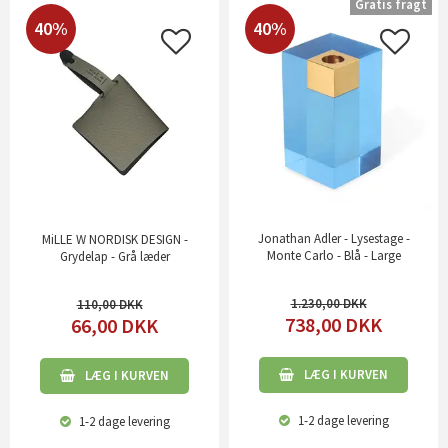
Gratis fragt
40%
40%
Jonathan Adler - Lysestage -
MiLLE W NORDISK DESIGN -
Monte Carlo - Blå - Large
Grydelap - Grå læder
1.230,00
110,00
738,00
DKK
66,00
DKK
LÆG I KURVEN
LÆG I KURVEN
1-2 dage
levering
1-2 dage
levering