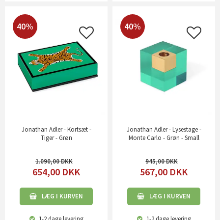
40%
40%
Jonathan Adler - Kortsæt -
Jonathan Adler - Lysestage -
Tiger - Grøn
Monte Carlo - Grøn - Small
1.090,00
945,00
654,00
DKK
567,00
DKK
LÆG I KURVEN
LÆG I KURVEN
1-2 dage
levering
1-2 dage
levering