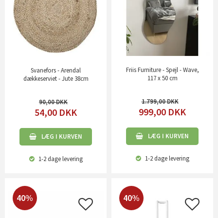
Friis Furniture - Spejl - Wave,
Svanefors - Arendal
117 x 50 cm
dækkeserviet - Jute 38cm
1.799,00
90,00
999,00
DKK
54,00
DKK
LÆG I KURVEN
LÆG I KURVEN
1-2 dage
levering
1-2 dage
levering
40%
40%