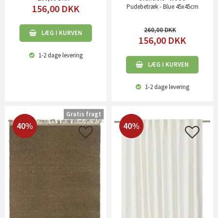
156,00
DKK
Pudebetræk - Blue 45x45cm
260,00
LÆG I KURVEN
156,00
DKK
1-2 dage
levering
LÆG I KURVEN
1-2 dage
levering
Gratis fragt
40%
40%