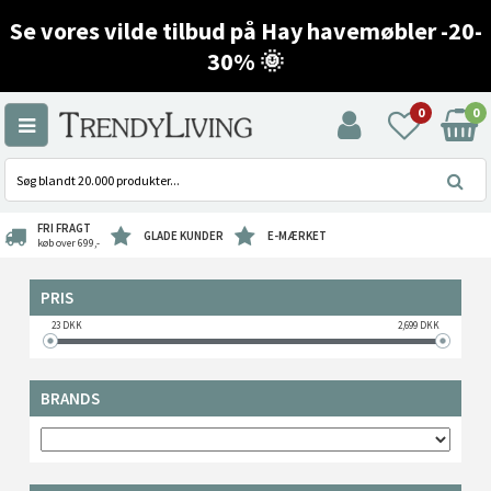
Se vores vilde tilbud på Hay havemøbler -20-
30% 🌞
0
0
FRI FRAGT
GLADE KUNDER
E-MÆRKET
køb over 699,-
PRIS
23
DKK
2,699
DKK
BRANDS