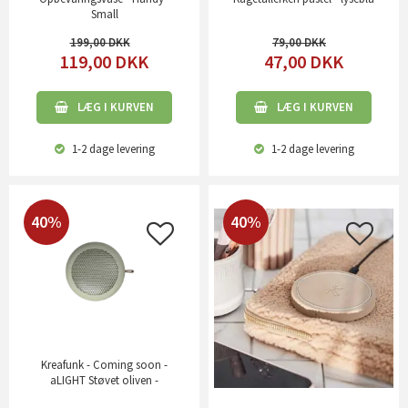
Small
199,00
79,00
119,00
DKK
47,00
DKK
LÆG I KURVEN
LÆG I KURVEN
1-2 dage
levering
1-2 dage
levering
40%
40%
Kreafunk - Coming soon -
aLIGHT Støvet oliven -