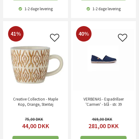
1-2 dage
levering
1-2 dage
levering
41%
40%
Creative Collection - Maple
VERBENAS - Espadrillaer
Kop, Orange, Stentøj
'Carmen' - blå - str. 39
75,00
469,00
44,00
DKK
281,00
DKK