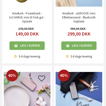
Kreafunk - Powerbank -
Kreafunk - aGROOVE mini
toCHARGE mini III Frisk gul -
Elfenbenssand - Bluetooth
Oplader
højttaler
249,00
499,00
149,00
DKK
299,00
DKK
LÆG I KURVEN
LÆG I KURVEN
5-8 dage
levering
5-8 dage
levering
40%
40%