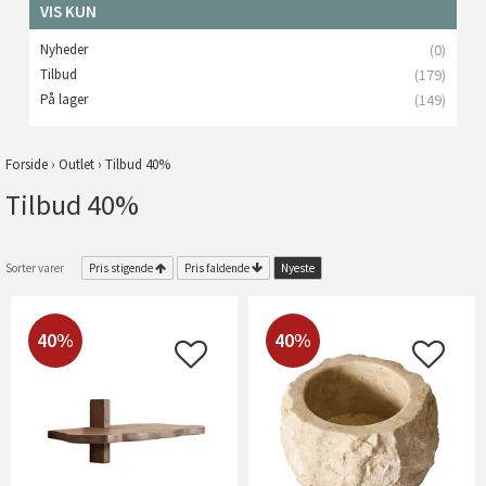
VIS KUN
Nyheder
(0)
Tilbud
(179)
På lager
(149)
Forside
›
Outlet
›
Tilbud 40%
Tilbud 40%
Sorter varer
Pris stigende
Pris faldende
Nyeste
40%
40%