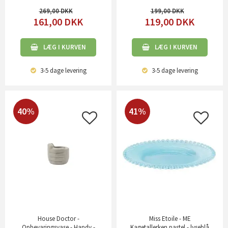
269,00
199,00
161,00
DKK
119,00
DKK
LÆG I KURVEN
LÆG I KURVEN
3-5 dage
levering
3-5 dage
levering
40%
41%
House Doctor -
Miss Etoile - ME
Opbevaringsvase - Handy -
Kagetallerken pastel - lyseblå