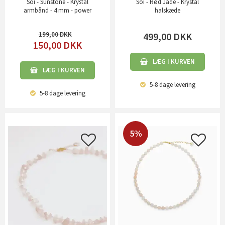
Soï - Sunstone - Krystal
Soï - Rød Jade - Krystal
armbånd - 4 mm - power
halskæde
199,00
499,00
DKK
150,00
DKK
LÆG I KURVEN
LÆG I KURVEN
5-8 dage
levering
5-8 dage
levering
5%