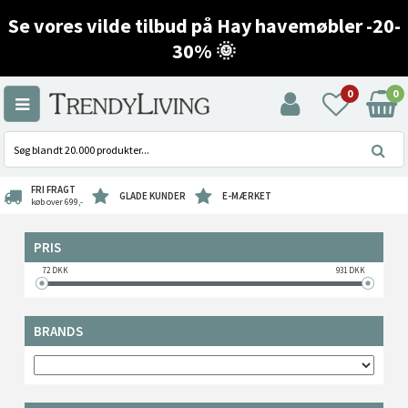
Se vores vilde tilbud på Hay havemøbler -20-
30% 🌞
0
0
FRI FRAGT
GLADE KUNDER
E-MÆRKET
køb over 699,-
PRIS
72
DKK
931
DKK
BRANDS