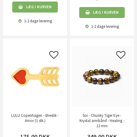
LÆG I KURVEN
LÆG I KURVEN
1-2 dage
levering
1-2 dage
levering
LULU Copenhagen - Ørestik -
Soï - Chunky Tiger Eye -
Amor (1 stk.)
Krystal armbånd - Healing -
12 mm
175,00
DKK
349,00
DKK