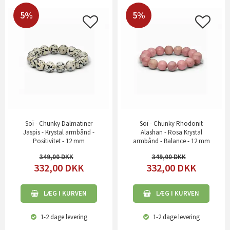
5%
5%
Soï - Chunky Dalmatiner
Soï - Chunky Rhodonit
Jaspis - Krystal armbånd -
Alashan - Rosa Krystal
Positivitet - 12 mm
armbånd - Balance - 12 mm
349,00
349,00
332,00
DKK
332,00
DKK
LÆG I KURVEN
LÆG I KURVEN
1-2 dage
levering
1-2 dage
levering