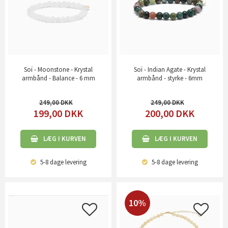
Soï - Moonstone - Krystal
Soï - Indian Agate - Krystal
armbånd - Balance - 6 mm
armbånd - styrke - 6mm
249,00
249,00
199,00
DKK
200,00
DKK
LÆG I KURVEN
LÆG I KURVEN
5-8 dage
levering
5-8 dage
levering
10%