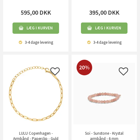
595,00
DKK
395,00
DKK
LÆG I KURVEN
LÆG I KURVEN
3-4 dage
levering
3-4 dage
levering
20%
LULU Copenhagen -
Soï - Sunstone - Krystal
Armbånd - Paperclip - Guld
armbånd - 6 mm