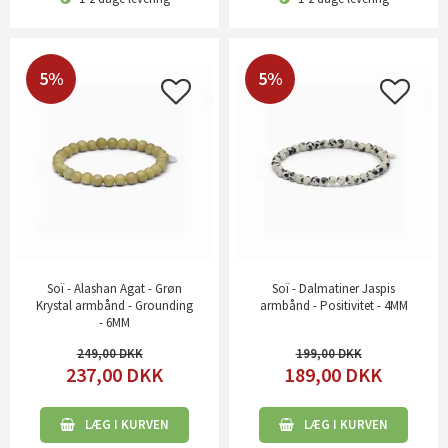
5%
5%
Soï - Alashan Agat - Grøn
Soï - Dalmatiner Jaspis
Krystal armbånd - Grounding
armbånd - Positivitet - 4MM
- 6MM
249,00
199,00
237,00
DKK
189,00
DKK
LÆG I KURVEN
LÆG I KURVEN