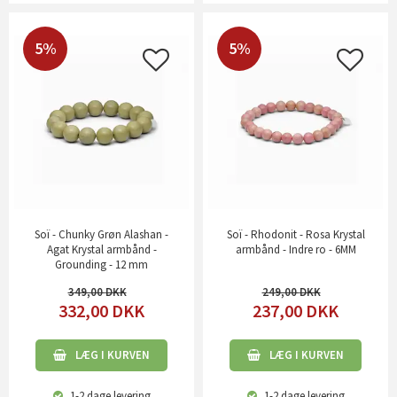
5%
5%
Soï - Chunky Grøn Alashan -
Soï - Rhodonit - Rosa Krystal
Agat Krystal armbånd -
armbånd - Indre ro - 6MM
Grounding - 12 mm
349,00
249,00
332,00
DKK
237,00
DKK
LÆG I KURVEN
LÆG I KURVEN
1-2 dage
levering
1-2 dage
levering