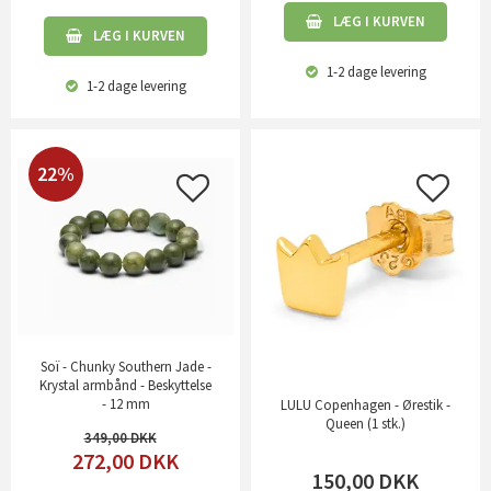
LÆG I KURVEN
LÆG I KURVEN
1-2 dage
levering
1-2 dage
levering
22%
Soï - Chunky Southern Jade -
Krystal armbånd - Beskyttelse
- 12 mm
LULU Copenhagen - Ørestik -
Queen (1 stk.)
349,00
272,00
DKK
150,00
DKK