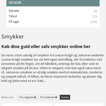
VIS KUN
Nyheder
(0)
Tilbud
(72)
På lager
(154)
Smykker
Køb dine guld eller sølv smykker online her
Se vores store udvalg af smykker fra Louise Kragh og Jukserei nedenfor.
Louise Kragh smykker har sin helt egen udstråling, der forstærkes ved
at komme på din finger, om dit håndled, omkring din hals eller som et
elegant smykke på dit øre. Stilen er elegant, men kan også være mere
rå.
Juksereis smykker er utrolig smukke med et minimalistisk, moderne
og simpelt udtryk. Vi håber, du bliver inspireret nedenfor og ønsker dig
held og lykke med et evt. køb....
Sorter varer
Pris stigende
Pris faldende
Nyeste