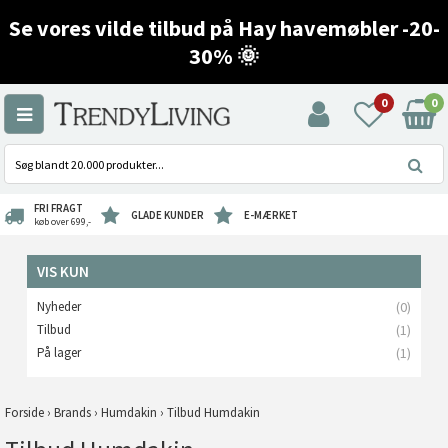
Se vores vilde tilbud på Hay havemøbler -20-
30% 🌞
0
0
FRI FRAGT
GLADE KUNDER
E-MÆRKET
køb over 699,-
VIS KUN
Nyheder
(0)
Tilbud
(1)
På lager
(1)
Forside
›
Brands
›
Humdakin
›
Tilbud Humdakin