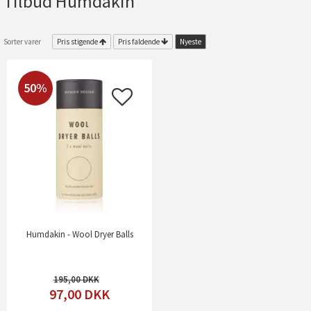
Tilbud Humdakin
Sorter varer
Pris stigende
Pris faldende
Nyeste
50%
Humdakin - Wool Dryer Balls
195,00
97,00
DKK