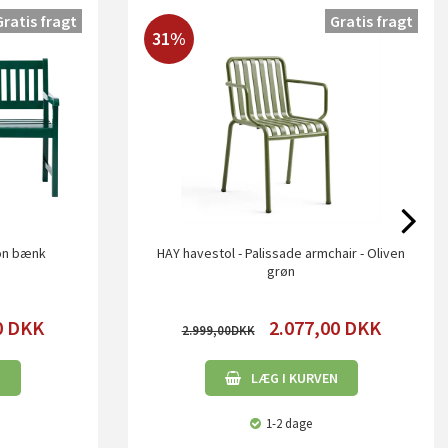
Gratis fragt
Gratis fragt
31%
ton bænk
HAY havestol - Palissade armchair - Oliven
grøn
0
DKK
2.077,00
DKK
2.999,00
N
LÆG I KURVEN
1-2 dage