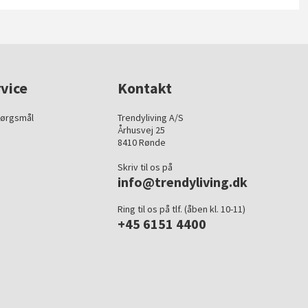
vice
Kontakt
pørgsmål
Trendyliving A/S
Århusvej 25
8410 Rønde
Skriv til os på
info@trendyliving.dk
Ring til os på tlf. (åben kl. 10-11)
+45 6151 4400