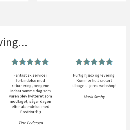
ing...
Fantastisk service i
Hurtig hjælp og levering!
forbindelse med
Kommer helt sikkert
returnering, pengene
tilbage til jeres webshop!
indsat samme dag som
varen blev kvitteret som
Maria Siesby
modtaget, sågar dagen
efter afsendelse med
PostNord! ;)
Tine Pedersen