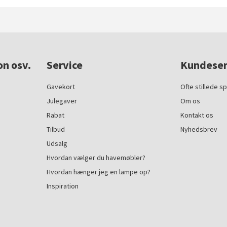
on osv.
Service
Kundeser
Gavekort
Ofte stillede s
Julegaver
Om os
Rabat
Kontakt os
Tilbud
Nyhedsbrev
Udsalg
Hvordan vælger du havemøbler?
Hvordan hænger jeg en lampe op?
Inspiration