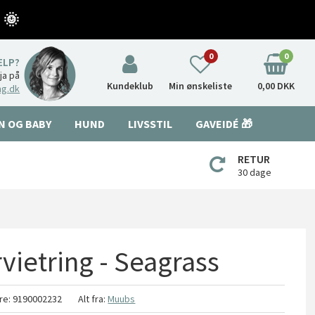
 🌞
0
0
ÆLP?
nja på
Kundeklub
Min ønskeliste
0,00 DKK
ng.dk
N OG BABY
HUND
LIVSSTIL
GAVEIDÉ 🎁
RETUR
30 dage
vietring - Seagrass
re:
9190002232
Alt fra:
Muubs