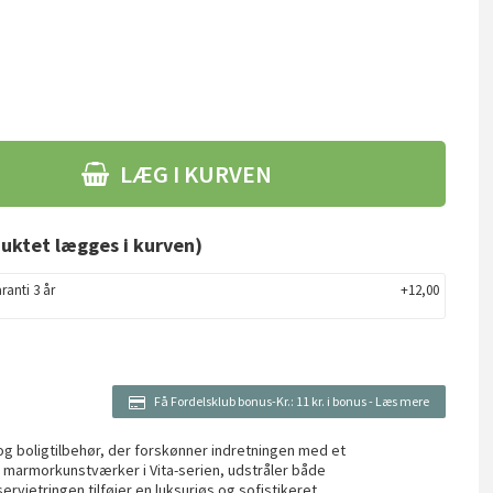
LÆG I KURVEN
uktet lægges i kurven)
ranti 3 år
+12,00
Få Fordelsklub bonus-Kr.:
11 kr. i bonus
-
Læs mere
 og boligtilbehør, der forskønner indretningen med et
 marmorkunstværker i Vita-serien, udstråler både
rvietringen tilføjer en luksuriøs og sofistikeret