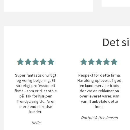
Det s
Super fantastisk hurtigt
Respekt for dette firma.
og venlig betjening. Et
Har aldrig oplevet så god
virkeligt professionelt
en kundeservice trods
firma - som er til at stole
det var en reklamation
på. Tak for hjælpen
over leveret varer. Kan
TrendyLiving.dk... Vi er
varmt anbefale dette
mere end tilfredse
firma.
kunder.
Dorthe Vetter Jensen
Helle