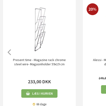
20%
Present time - Magazine rack chrome
Alessi - 
steel wire- Magasinholder 59x19 cm
d
249,
233,00
DKK
LÆG I KURVEN
66 dage