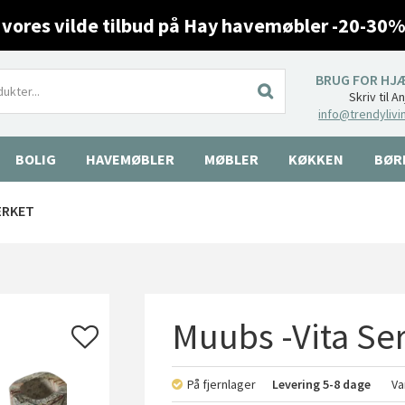
 vores vilde tilbud på Hay havemøbler -20-30%
BRUG FOR HJ
Skriv til A
info@trendylivi
BOLIG
HAVEMØBLER
MØBLER
KØKKEN
BØR
ÆRKET
Muubs -Vita Ser
På fjernlager
Levering
5-8 dage
Va