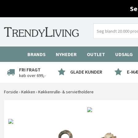
Se
BRANDS
NYHEDER
OUTLET
UDSALG
FRI FRAGT
GLADE KUNDER
E-M
køb over 699,-
Forside
›
Køkken
›
Køkkenrulle- & servietholdere