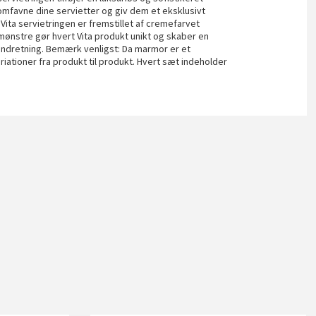
t omfavne dine servietter og giv dem et eksklusivt
 Vita servietringen er fremstillet af cremefarvet
 mønstre gør hvert Vita produkt unikt og skaber en
n indretning. Bemærk venligst: Da marmor er et
ationer fra produkt til produkt. Hvert sæt indeholder