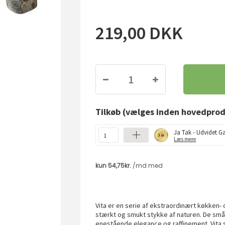
219,00
DKK
Tilkøb
(vælges inden hovedprod
Ja Tak - Udvidet Ga
Læs mere
Vita er en serie af ekstraordinært køkken-
stærkt og smukt stykke af naturen. De små
enestående elegance og raffinement. Vita se