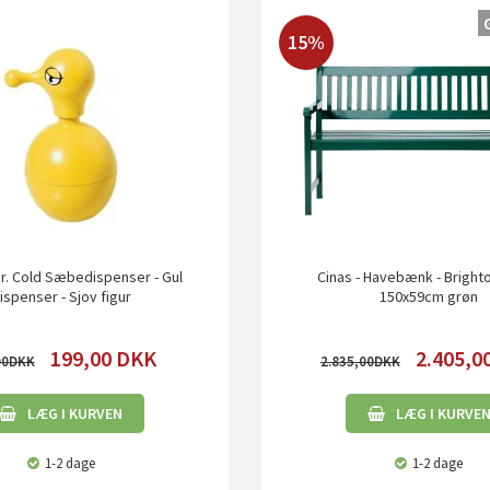
15%
Mr. Cold Sæbedispenser - Gul
Cinas - Havebænk - Brigh
ispenser - Sjov figur
150x59cm grøn
199,00
DKK
2.405,0
00
2.835,00
LÆG I KURVEN
LÆG I KURVE
1-2 dage
1-2 dage