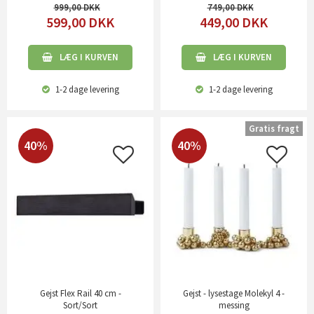
999,00
749,00
599,00
DKK
449,00
DKK
LÆG I KURVEN
LÆG I KURVEN
1-2 dage
levering
1-2 dage
levering
Gratis fragt
40%
40%
Gejst Flex Rail 40 cm -
Gejst - lysestage Molekyl 4 -
Sort/Sort
messing