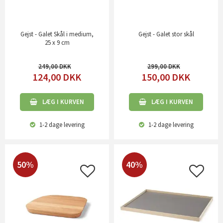
Gejst - Galet Skål i medium,
Gejst - Galet stor skål
25 x 9 cm
249,00
299,00
124,00
DKK
150,00
DKK
LÆG I KURVEN
LÆG I KURVEN
1-2 dage
levering
1-2 dage
levering
50%
40%