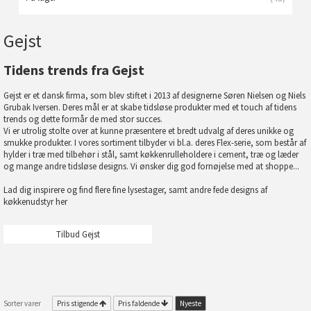
Gejst
Tidens trends fra Gejst
Gejst er et dansk firma, som blev stiftet i 2013 af designerne Søren Nielsen og Niels
Grubak Iversen. Deres mål er at skabe tidsløse produkter med et touch af tidens
trends og dette formår de med stor succes.
Vi er utrolig stolte over at kunne præsentere et bredt udvalg af deres unikke og
smukke produkter. I vores sortiment tilbyder vi bl.a. deres Flex-serie, som består af
hylder i træ med tilbehør i stål, samt køkkenrulleholdere i cement, træ og læder
og mange andre tidsløse designs. Vi ønsker dig god fornøjelse med at shoppe...
Lad dig inspirere og find flere fine
lysestager
, samt andre fede designs af
køkkenudstyr
her
Tilbud Gejst
Sorter varer
Pris stigende
Pris faldende
Nyeste