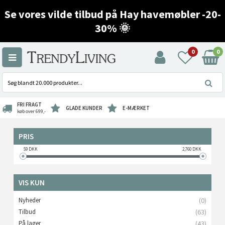
Se vores vilde tilbud på Hay havemøbler -20-
30% 🌞
0
0
FRI FRAGT
GLADE KUNDER
E-MÆRKET
køb over 699,-
PRIS
59
DKK
2,760
DKK
VIS KUN
Nyheder
(0)
Tilbud
(63)
På lager
(43)