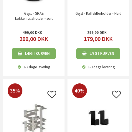
Gejst - GRAB
Gejst - Kaffefilterholder - Hvid
køkkenrulleholder - sort
499,00
299,00
299,00
DKK
179,00
DKK
LÆG I KURVEN
LÆG I KURVEN
1-2 dage
levering
1-3 dage
levering
35%
40%