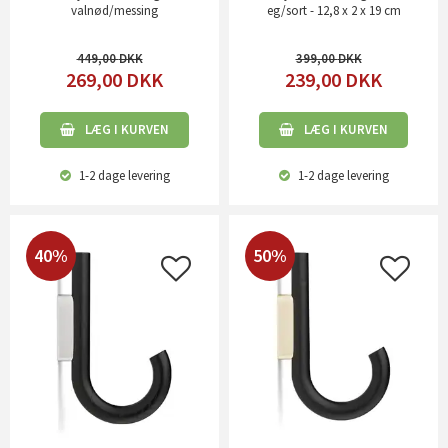
valnød/messing
eg/sort - 12,8 x 2 x 19 cm
449,00
399,00
269,00
DKK
239,00
DKK
LÆG I KURVEN
LÆG I KURVEN
1-2 dage
levering
1-2 dage
levering
40%
50%