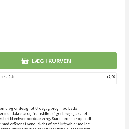
LÆG I KURVEN
ranti 3 år
+7,00
derne og er designet til daglig brug med både
 er mundblæste og fremstillet af genbrugsglas, i et
et løft til enhver borddækning. Suiro serien er opkaldt
ner små dråber af vand, skabt af små luftbobler mellem