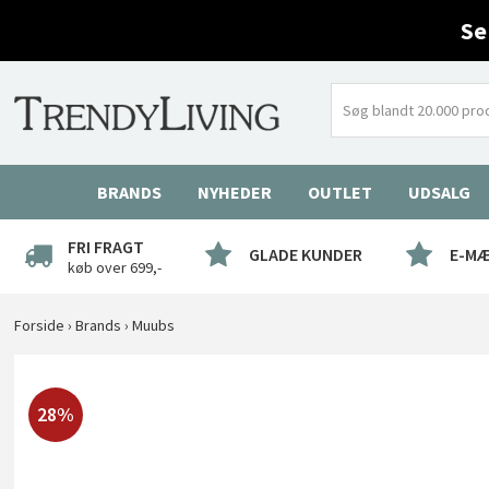
Se
BRANDS
NYHEDER
OUTLET
UDSALG
FRI FRAGT
GLADE KUNDER
E-M
køb over 699,-
Forside
›
Brands
›
Muubs
28%