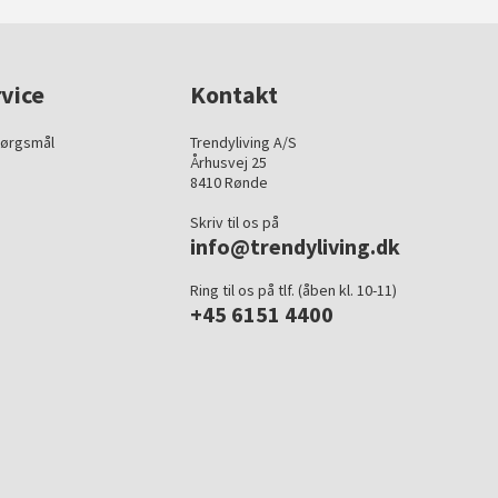
vice
Kontakt
pørgsmål
Trendyliving A/S
Århusvej 25
8410 Rønde
Skriv til os på
info@trendyliving.dk
Ring til os på tlf. (åben kl. 10-11)
+45 6151 4400