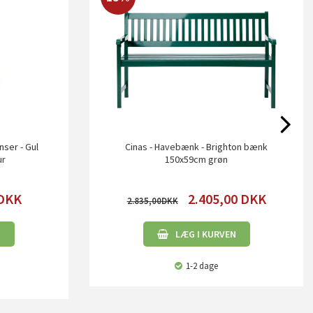
nser - Gul
Cinas - Havebænk - Brighton bænk
ur
150x59cm grøn
DKK
2.405,00
DKK
2.835,00
N
LÆG I KURVEN
1-2 dage