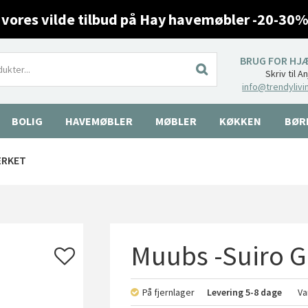
 vores vilde tilbud på Hay havemøbler -20-30%
BRUG FOR HJ
Skriv til A
info@trendylivi
BOLIG
HAVEMØBLER
MØBLER
KØKKEN
BØR
ÆRKET
Muubs -Suiro Gl
På fjernlager
Levering
5-8 dage
Va