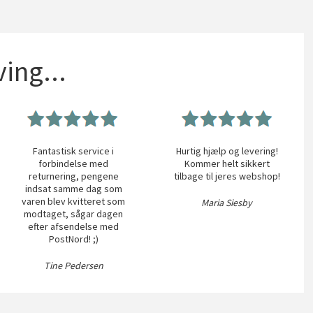
ing...
Fantastisk service i
Hurtig hjælp og levering!
forbindelse med
Kommer helt sikkert
returnering, pengene
tilbage til jeres webshop!
indsat samme dag som
varen blev kvitteret som
Maria Siesby
modtaget, sågar dagen
efter afsendelse med
PostNord! ;)
Tine Pedersen