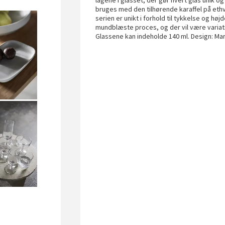
lagene i glasset, der gør hvert glas unik og 
bruges med den tilhørende karaffel på ethve
serien er unikt i forhold til tykkelse og h
mundblæste proces, og der vil være variat
Glassene kan indeholde 140 ml. Design: Ma