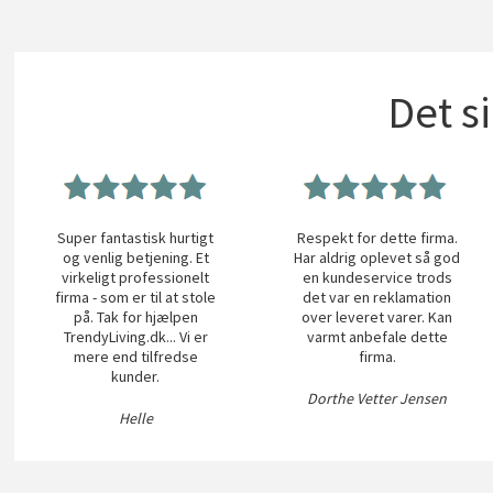
Det s
Super fantastisk hurtigt
Respekt for dette firma.
og venlig betjening. Et
Har aldrig oplevet så god
virkeligt professionelt
en kundeservice trods
firma - som er til at stole
det var en reklamation
på. Tak for hjælpen
over leveret varer. Kan
TrendyLiving.dk... Vi er
varmt anbefale dette
mere end tilfredse
firma.
kunder.
Dorthe Vetter Jensen
Helle