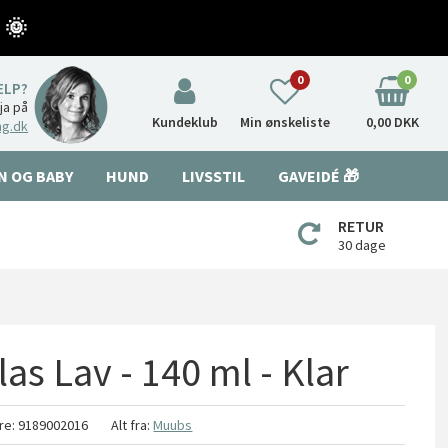
 🌞
0
0
ÆLP?
nja på
Kundeklub
Min ønskeliste
0,00 DKK
ng.dk
N OG BABY
HUND
LIVSSTIL
GAVEIDÉ 🎁
RETUR
30 dage
as Lav - 140 ml - Klar
re:
9189002016
Alt fra:
Muubs