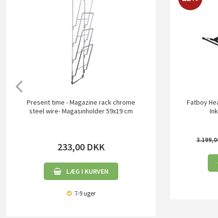
Present time - Magazine rack chrome
Fatboy He
steel wire- Magasinholder 59x19 cm
Ink
3.199,0
233,00
DKK
LÆG I KURVEN
7-9 uger