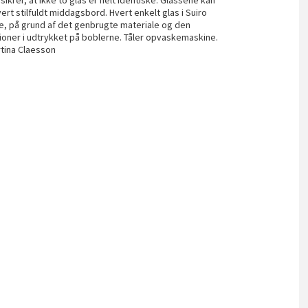
sikrer, at ikke to glas er helt identiske. Glassene kan
rt stilfuldt middagsbord. Hvert enkelt glas i Suiro
øjde, på grund af det genbrugte materiale og den
ioner i udtrykket på boblerne. Tåler opvaskemaskine.
rtina Claesson