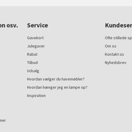
on osv.
Service
Kundeser
Gavekort
Ofte stillede s
Julegaver
Om os
Rabat
Kontakt os
Tilbud
Nyhedsbrev
Udsalg
Hvordan vælger du havemøbler?
Hvordan hænger jeg en lampe op?
Inspiration
mmer