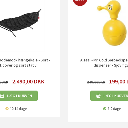
addemock hængekøje - Sort -
Alessi - Mr. Cold Sæbedispe
l. cover og sort stativ
dispenser - Sjov fig
2.490,00
DKK
199,00
0
249,00
LÆG I KURVEN
LÆG I KURVE
10-14 dage
1-2 dage