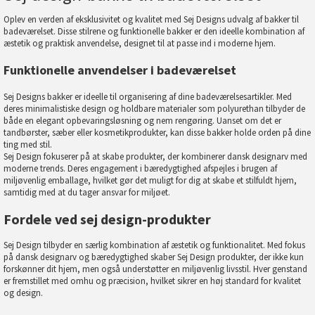
Oplev en verden af eksklusivitet og kvalitet med Sej Designs udvalg af bakker til
badeværelset. Disse stilrene og funktionelle bakker er den ideelle kombination af
æstetik og praktisk anvendelse, designet til at passe ind i moderne hjem.
Funktionelle anvendelser i badeværelset
Sej Designs bakker er ideelle til organisering af dine badeværelsesartikler. Med
deres minimalistiske design og holdbare materialer som polyurethan tilbyder de
både en elegant opbevaringsløsning og nem rengøring. Uanset om det er
tandbørster, sæber eller kosmetikprodukter, kan disse bakker holde orden på dine
ting med stil.
Sej Design fokuserer på at skabe produkter, der kombinerer dansk designarv med
moderne trends. Deres engagement i bæredygtighed afspejles i brugen af
miljøvenlig emballage, hvilket gør det muligt for dig at skabe et stilfuldt hjem,
samtidig med at du tager ansvar for miljøet.
Fordele ved sej design-produkter
Sej Design tilbyder en særlig kombination af æstetik og funktionalitet. Med fokus
på dansk designarv og bæredygtighed skaber Sej Design produkter, der ikke kun
forskønner dit hjem, men også understøtter en miljøvenlig livsstil. Hver genstand
er fremstillet med omhu og præcision, hvilket sikrer en høj standard for kvalitet
og design.