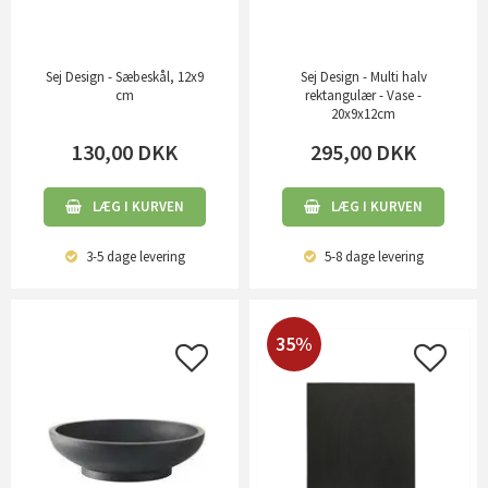
Sej Design - Sæbeskål, 12x9
Sej Design - Multi halv
cm
rektangulær - Vase -
20x9x12cm
130,00
DKK
295,00
DKK
LÆG I KURVEN
LÆG I KURVEN
3-5 dage
levering
5-8 dage
levering
35%