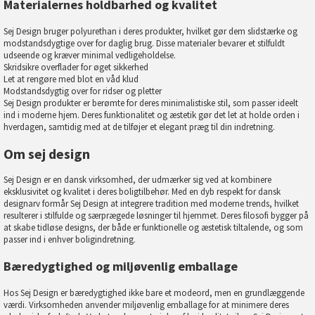
Materialernes holdbarhed og kvalitet
Sej Design bruger polyurethan i deres produkter, hvilket gør dem slidstærke og
modstandsdygtige over for daglig brug. Disse materialer bevarer et stilfuldt
udseende og kræver minimal vedligeholdelse.
Skridsikre overflader for øget sikkerhed
Let at rengøre med blot en våd klud
Modstandsdygtig over for ridser og pletter
Sej Design produkter er berømte for deres minimalistiske stil, som passer ideelt
ind i moderne hjem. Deres funktionalitet og æstetik gør det let at holde orden i
hverdagen, samtidig med at de tilføjer et elegant præg til din indretning.
Om sej design
Sej Design er en dansk virksomhed, der udmærker sig ved at kombinere
eksklusivitet og kvalitet i deres boligtilbehør. Med en dyb respekt for dansk
designarv formår Sej Design at integrere tradition med moderne trends, hvilket
resulterer i stilfulde og særprægede løsninger til hjemmet. Deres filosofi bygger på
at skabe tidløse designs, der både er funktionelle og æstetisk tiltalende, og som
passer ind i enhver boligindretning.
Bæredygtighed og miljøvenlig emballage
Hos Sej Design er bæredygtighed ikke bare et modeord, men en grundlæggende
værdi. Virksomheden anvender miljøvenlig emballage for at minimere deres