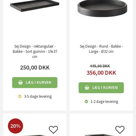
Sej Design - rektangulær -
Sej Design - Rund - Bakke -
Bakke - Sort gummi - 19x37
Large - Ø32 cm
cm
250,00
DKK
445,00
356,00
DKK
LÆG I KURVEN
LÆG I KURVEN
3-5 dage
levering
1-2 dage
levering
20%