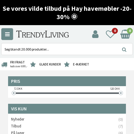
Se vores vilde tilbud på Hay havemøbler -20-
30% 🌞
0
0
FRI FRAGT
GLADE KUNDER
E-MÆRKET
køb over 699,-
PRIS
72
DKK
520
DKK
VIS KUN
Nyheder
(0)
Tilbud
(7)
På lager
(6)