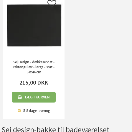
Sej Design - dækkeserviet -
rektangulær - large - sort -
34x44 cm
215,00
DKK
LÆG I KURVEN
5-8 dage
levering
Sej design-bakke til badeværelset