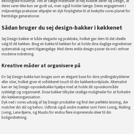
økologiske fodaftryk. Ved at vælge materialer af høj kvalitet sikrer Sej Design, at
deres varer ikke kun ser godt ud, men også holder længe. Deres engagement i
miljøvenlige praksisser afspejler en dyb forpligtelse til at beskytte vores planet for
fremtidige generationer.
Sådan bruger du sej design-bakker i køkkenet
Sej Design bakker er både elegante og praktiske, hvilket gør dem til det ideelle
valg til dit køkken. Brug en bakke til køkken for at holde dine daglige ingredienser
systematisk og nemt tilgængelige. Med deres enkle design passer de ind i enhver
moderne indretning.
Kreative måder at organisere på
En Sej Design-bakke kan bruges som en elegant base for dine yndlingskrydderier
eller olier, hvilket giver et sofistikeret touch til din køkkenbordplade. Alternativt
kan en Sej Design-opvaskebakke hjælpe med at holde dit opvaskområde
ryddeligt og organiseret. Disse bakker tilbyder utallige muligheder for at forbedre
din køkkenorganisation.
Dyk ned i vores udvalg af Sej Design produkter og find den perfekte løsning, der
matcher din stil og behov. Udforsk også andre mærker som
Ferm Living
,
Malling
Living
,
Lene Bjerre
, og
Muubs
for endnu flere inspirerende ideer til din
boligindretning.