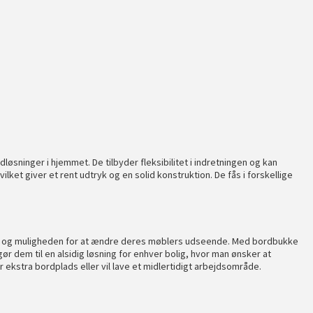
øsninger i hjemmet. De tilbyder fleksibilitet i indretningen og kan
lket giver et rent udtryk og en solid konstruktion. De fås i forskellige
litet og muligheden for at ændre deres møblers udseende. Med bordbukke
 dem til en alsidig løsning for enhver bolig, hvor man ønsker at
ekstra bordplads eller vil lave et midlertidigt arbejdsområde.