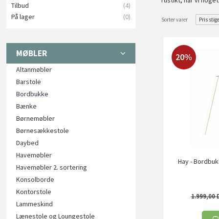
rustikt, har vi nog
Tilbud
(4)
På lager
(0)
Sorter varer
Pris stig
MØBLER
20%
Altanmøbler
Barstole
Bordbukke
Bænke
Børnemøbler
Børnesækkestole
Daybed
Havemøbler
Hay - Bordbuk
Havemøbler 2. sortering
Konsolborde
Kontorstole
1.999,00
Lammeskind
Lænestole og Loungestole