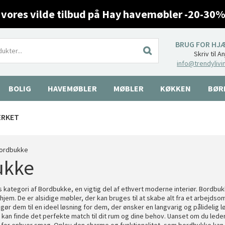
 vores vilde tilbud på Hay havemøbler -20-30%
BRUG FOR HJ
Skriv til A
info@trendylivi
BOLIG
HAVEMØBLER
MØBLER
KØKKEN
BØR
ÆRKET
ordbukke
ukke
 kategori af Bordbukke, en vigtig del af ethvert moderne interiør. Bordbukk
it hjem. De er alsidige møbler, der kan bruges til at skabe alt fra et arbej
gør dem til en ideel løsning for dem, der ønsker en langvarig og pålidelig l
u kan finde det perfekte match til dit rum og dine behov. Uanset om du lede