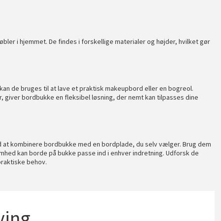
bler i hjemmet. De findes i forskellige materialer og højder, hvilket gør
 kan de bruges til at lave et praktisk makeupbord eller en bogreol.
r, giver bordbukke en fleksibel løsning, der nemt kan tilpasses dine
ved at kombinere bordbukke med en bordplade, du selv vælger. Brug dem
omhed kan borde på bukke passe ind i enhver indretning. Udforsk de
 praktiske behov.
ing...