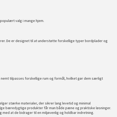
populært valg i mange hjem.
er. De er designet til at understøtte forskellige typer bordplader og
nemt tilpasses forskellige rum og formål, hvilket gør dem særligt
r stærke materialer, der sikrer lang levetid og minimal
ælge
bæredygtige
produkter får man både pæne og praktiske løsninger.
med at de bidrager til en miljøvenlig og holdbar indretning.