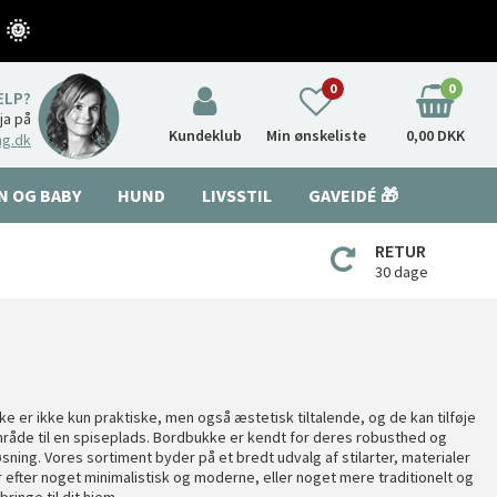
 🌞
0
0
ÆLP?
nja på
Kundeklub
Min ønskeliste
0,00 DKK
ng.dk
N OG BABY
HUND
LIVSSTIL
GAVEIDÉ 🎁
RETUR
30 dage
e er ikke kun praktiske, men også æstetisk tiltalende, og de kan tilføje
dsområde til en spiseplads. Bordbukke er kendt for deres robusthed og
øsning. Vores sortiment byder på et bredt udvalg af stilarter, materialer
r efter noget minimalistisk og moderne, eller noget mere traditionelt og