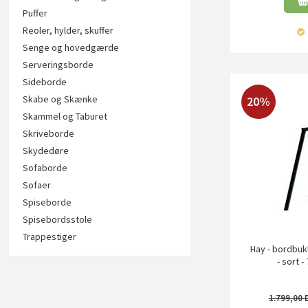
Puffer
Reoler, hylder, skuffer
Senge og hovedgærde
Serveringsborde
Sideborde
Skabe og Skænke
20%
Skammel og Taburet
Skriveborde
Skydedøre
Sofaborde
Sofaer
Spiseborde
Spisebordsstole
Trappestiger
Hay - bordbuk
- sort 
1.799,00