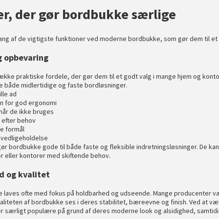
r, der gør bordbukke særlige
ng af de vigtigste funktioner ved moderne bordbukke, som gør dem til et 
og opbevaring
kke praktiske fordele, der gør dem til et godt valg i mange hjem og kontor
ve både midlertidige og faste bordløsninger.
lle ad
en for god ergonomi
når de ikke bruges
t efter behov
e formål
vedligeholdelse
r bordbukke gode til både faste og fleksible indretningsløsninger. De kan 
er eller kontorer med skiftende behov.
 og kvalitet
laves ofte med fokus på holdbarhed og udseende. Mange producenter vælge
aliteten af bordbukke ses i deres stabilitet, bæreevne og finish. Ved at v
r særligt populære på grund af deres moderne look og alsidighed, samtidig 