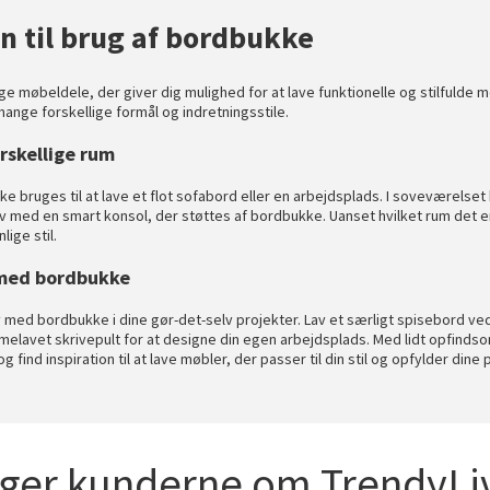
on til brug af bordbukke
e møbeldele, der giver dig mulighed for at lave funktionelle og stilfulde mø
ange forskellige formål og indretningsstile.
rskellige rum
e bruges til at lave et flot sofabord eller en arbejdsplads. I soveværelset
liv med en smart konsol, der støttes af bordbukke. Uanset hvilket rum det e
ige stil.
 med bordbukke
v med bordbukke i dine gør-det-selv projekter. Lav et særligt spisebord 
melavet skrivepult for at designe din egen arbejdsplads. Med lidt opfinds
find inspiration til at lave møbler, der passer til din stil og opfylder dine
iger kunderne om TrendyLiv