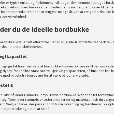
ke er typisk enkelt og funktionelt, hvilket gør dem nemme at bruge i forsk
et spisebord med bukke i stuen, findes der løsninger, der passer til de fle
er holdbare produkter, der kan bruges i mange år. Ved at vælge bordbukke 
og bæredygtighed.
der du de ideelle bordbukke
rdbukke kræver lidt eftertanke. Her er en guide til at træffe det bedste valg
orde
, herunder
skriveborde
.
vægtkapacitet
 vigtige faktorer ved valg af bordbukke. Højden bør passe til den ønske
dybde for at sikre stabil støtte. Tjek vægtkapaciteten, så bukkene kan b
e med lidt ekstra bæreevne for at være på den sikre side.
æstetik
dbukke påvirker rummets udtryk. Hvide bordbukke skaber en let fornemmels
præg. Tænk over rummets eksisterende farver og materialer, når du vælger
t. Vælg en farve, der passer godt til din indretning og fremhæver bordpl
e er praktiske og pæne at se på.