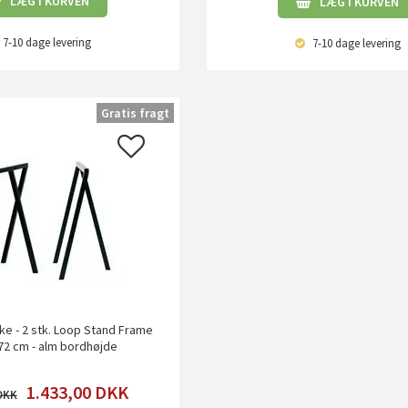
LÆG I KURVEN
LÆG I KURVEN
7-10 dage
levering
7-10 dage
levering
Gratis fragt
ke - 2 stk. Loop Stand Frame
- 72 cm - alm bordhøjde
1.433,00
DKK