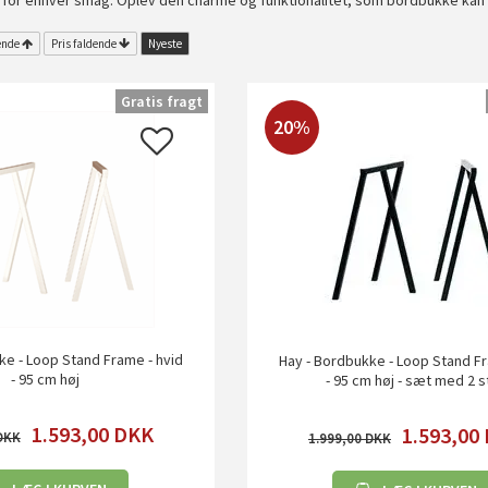
et for enhver smag. Oplev den charme og funktionalitet, som bordbukke kan br
ende
Pris faldende
Nyeste
Gratis fragt
20%
ke - Loop Stand Frame - hvid
Hay - Bordbukke - Loop Stand Fr
- 95 cm høj
- 95 cm høj - sæt med 2 s
1.593,00
DKK
1.593,00
1.999,00