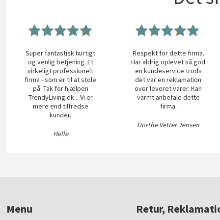
Super fantastisk hurtigt
Respekt for dette firma.
og venlig betjening. Et
Har aldrig oplevet så god
virkeligt professionelt
en kundeservice trods
firma - som er til at stole
det var en reklamation
på. Tak for hjælpen
over leveret varer. Kan
TrendyLiving.dk... Vi er
varmt anbefale dette
mere end tilfredse
firma.
kunder.
Dorthe Vetter Jensen
Helle
Menu
Retur, Reklamati