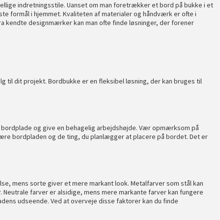
ellige indretningsstile. Uanset om man foretrækker et bord på bukke i et
ste formål i hjemmet. Kvaliteten af materialer og håndværk er ofte i
fra kendte designmærker kan man ofte finde løsninger, der forener
 til dit projekt. Bordbukke er en fleksibel løsning, der kan bruges til
de bordplade og give en behagelig arbejdshøjde. Vær opmærksom på
ære bordpladen og de ting, du planlægger at placere på bordet. Det er
e, mens sorte giver et mere markant look. Metalfarver som stål kan
. Neutrale farver er alsidige, mens mere markante farver kan fungere
adens udseende. Ved at overveje disse faktorer kan du finde