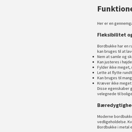
Funktione
Her er en gennemga
Fleksibilitet 
Bordbukke har en ræ
kan bruges til at la
Nem at samle og ski
Kan justeres i højd
Fylder ikke meget, 
Lette at flytte rund
Kan bruges til mang
Kræver ikke meget 
Disse egenskaber gø
velegnede til bolig
Bæredygtighed
Moderne bordbukke 
vedligeholdelse. Kv
Bordbukke i metal e