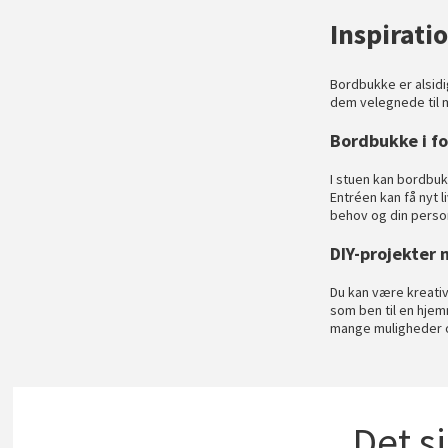
Inspirati
Bordbukke er alsidig
dem velegnede til m
Bordbukke i fo
I stuen kan bordbukk
Entréen kan få nyt 
behov og din personl
DIY-projekter
Du kan være kreati
som ben til en hjem
mange muligheder og 
Det s