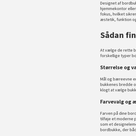
Designet af bordbuk
hjemmekontor eller 
fokus, hvilket sikr
æstetik, funktion 
Sådan fin
At vælge de rette bo
forskellige typer
b
Størrelse og 
Mål og bæreevne er
bukkenes bredde og 
klogt at vælge bukk
Farvevalg og 
Farven på dine bor
tilføje et moderne 
som et designelemen
bordbukke, der båd