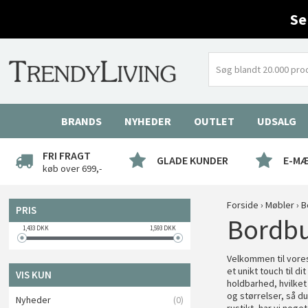
Se
BRANDS
NYHEDER
OUTLET
UDSALG
FRI FRAGT
GLADE KUNDER
E-M
køb over 699,-
Forside
›
Møbler
›
B
PRIS
Bordb
1,433
DKK
1,593
DKK
Velkommen til vores
et unikt touch til d
VIS KUN
holdbarhed, hvilket 
og størrelser, så d
Nyheder
(0)