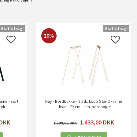
inge til dit hjem.
Gratis fragt
Gratis fragt
20%
ame - sort
Hay - Bordbukke - 2 stk. Loop Stand Frame
tyk
- hvid - 72 cm - alm. bordhøjde
DKK
1.433,00
DKK
1.799,00