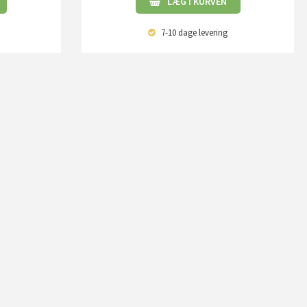
LÆG I KURVEN
7-10 dage
levering