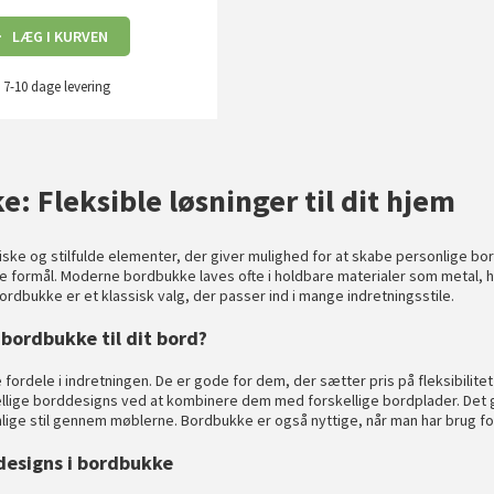
LÆG I KURVEN
7-10 dage
levering
: Fleksible løsninger til dit hjem
ske og stilfulde elementer, der giver mulighed for at skabe personlige bordl
ge formål. Moderne bordbukke laves ofte i holdbare materialer som metal, hvi
ordbukke er et klassisk valg, der passer ind i mange indretningsstile.
bordbukke til dit bord?
 fordele i indretningen. De er gode for dem, der sætter pris på fleksibi
llige borddesigns ved at kombinere dem med forskellige bordplader. Det gør
lige stil gennem møblerne. Bordbukke er også nyttige, når man har brug for 
designs i bordbukke