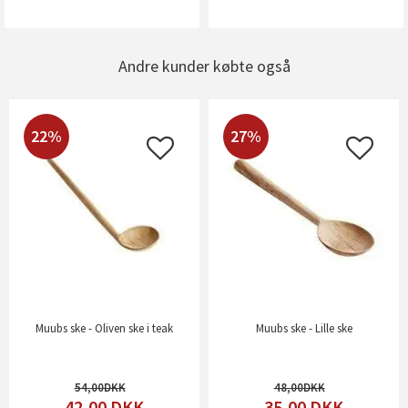
Andre kunder købte også
22%
27%
Muubs ske - Oliven ske i teak
Muubs ske - Lille ske
54,00
48,00
42,00
DKK
35,00
DKK