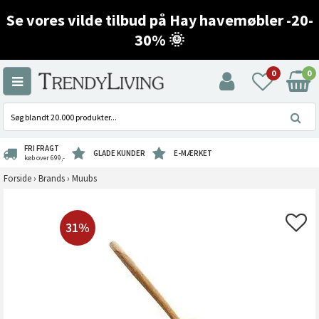
Se vores vilde tilbud på Hay havemøbler -20-
30% 🌞
0
0
FRI FRAGT
GLADE KUNDER
E-MÆRKET
køb over 699,-
Forside
›
Brands
›
Muubs
31%