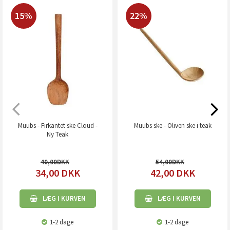
15%
22%
Muubs - Firkantet ske Cloud -
Muubs ske - Oliven ske i teak
Ny Teak
40,00
54,00
34,00
DKK
42,00
DKK
LÆG I KURVEN
LÆG I KURVEN
1-2 dage
1-2 dage