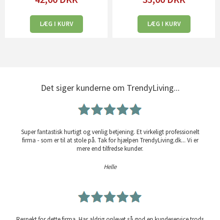
LÆG I KURV
LÆG I KURV
Det siger kunderne om TrendyLiving...
Super fantastisk hurtigt og venlig betjening. Et virkeligt professionelt
firma - som er til at stole på. Tak for hjælpen TrendyLiving.dk... Vi er
mere end tilfredse kunder.
Helle
Respekt for dette firma. Har aldrig oplevet så god en kundeservice trods