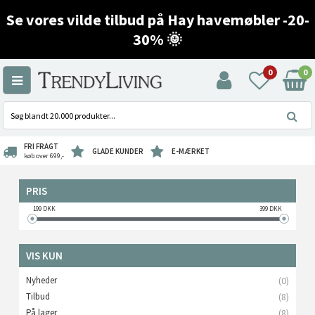
Se vores vilde tilbud på Hay havemøbler -20-
30% 🌞
0
0
FRI FRAGT
GLADE KUNDER
E-MÆRKET
køb over 699,-
PRIS
199
DKK
399
DKK
VIS KUN
Nyheder
(0)
Tilbud
(8)
På lager
(8)