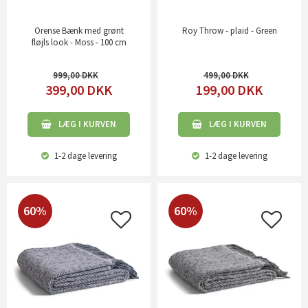
Orense Bænk med grønt
Roy Throw - plaid - Green
fløjls look - Moss - 100 cm
999,00
499,00
399,00
DKK
199,00
DKK
LÆG I KURVEN
LÆG I KURVEN
1-2 dage
levering
1-2 dage
levering
60%
60%