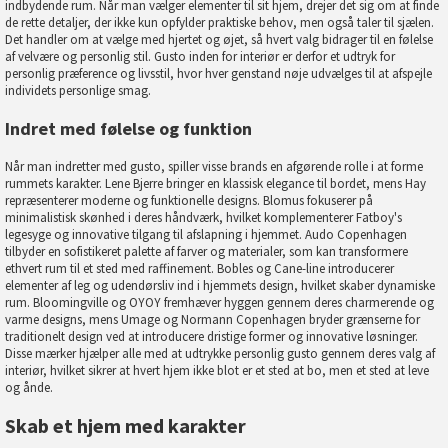
indbydende rum. Når man vælger elementer til sit hjem, drejer det sig om at finde
de rette detaljer, der ikke kun opfylder praktiske behov, men også taler til sjælen.
Det handler om at vælge med hjertet og øjet, så hvert valg bidrager til en følelse
af velvære og personlig stil. Gusto inden for interiør er derfor et udtryk for
personlig præference og livsstil, hvor hver genstand nøje udvælges til at afspejle
individets personlige smag.
Indret med følelse og funktion
Når man indretter med gusto, spiller visse
brands
en afgørende rolle i at forme
rummets karakter. Lene Bjerre bringer en klassisk elegance til bordet, mens Hay
repræsenterer moderne og funktionelle designs. Blomus fokuserer på
minimalistisk skønhed i deres håndværk, hvilket komplementerer Fatboy's
legesyge og innovative tilgang til afslapning i hjemmet.
Audo Copenhagen
tilbyder en sofistikeret palette af farver og materialer, som kan transformere
ethvert rum til et sted med raffinement.
Bobles
og
Cane-line
introducerer
elementer af leg og udendørsliv ind i hjemmets design, hvilket skaber dynamiske
rum.
Bloomingville
og
OYOY
fremhæver hyggen gennem deres charmerende og
varme designs, mens Umage og
Normann Copenhagen
bryder grænserne for
traditionelt design ved at introducere dristige former og innovative løsninger.
Disse mærker hjælper alle med at udtrykke personlig gusto gennem deres valg af
interiør, hvilket sikrer at hvert hjem ikke blot er et sted at bo, men et sted at leve
og ånde.
Skab et hjem med karakter