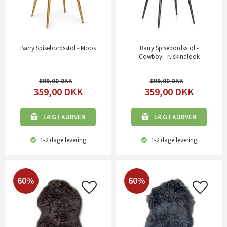
Barry Spisebordsstol - Moos
Barry Spisebordsstol -
Cowboy - ruskindlook
899,00
899,00
359,00
DKK
359,00
DKK
LÆG I KURVEN
LÆG I KURVEN
1-2 dage
levering
1-2 dage
levering
60%
60%