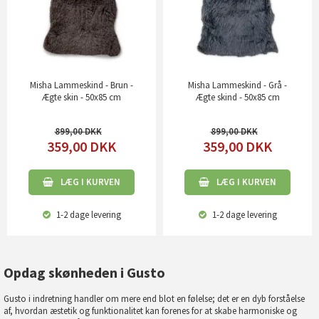
Misha Lammeskind - Brun -
Misha Lammeskind - Grå -
Ægte skin - 50x85 cm
Ægte skind - 50x85 cm
899,00
899,00
359,00
DKK
359,00
DKK
LÆG I KURVEN
LÆG I KURVEN
1-2 dage
levering
1-2 dage
levering
Opdag skønheden i Gusto
Gusto i indretning handler om mere end blot en følelse; det er en dyb forståelse
af, hvordan æstetik og funktionalitet kan forenes for at skabe harmoniske og