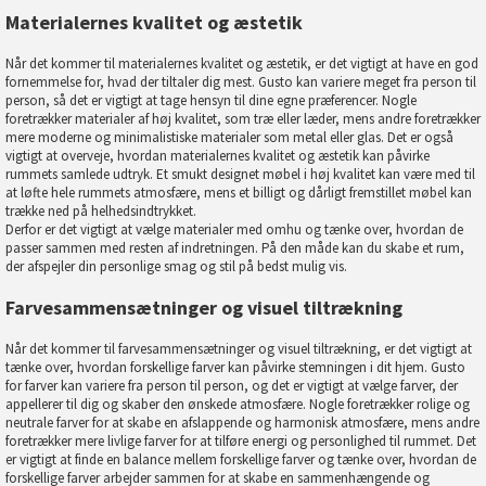
Materialernes kvalitet og æstetik
Når det kommer til materialernes kvalitet og æstetik, er det vigtigt at have en god
fornemmelse for, hvad der tiltaler dig mest. Gusto kan variere meget fra person til
person, så det er vigtigt at tage hensyn til dine egne præferencer. Nogle
foretrækker materialer af høj kvalitet, som træ eller læder, mens andre foretrækker
mere moderne og minimalistiske materialer som metal eller glas. Det er også
vigtigt at overveje, hvordan materialernes kvalitet og æstetik kan påvirke
rummets samlede udtryk. Et smukt designet møbel i høj kvalitet kan være med til
at løfte hele rummets atmosfære, mens et billigt og dårligt fremstillet møbel kan
trække ned på helhedsindtrykket.
Derfor er det vigtigt at vælge materialer med omhu og tænke over, hvordan de
passer sammen med resten af indretningen. På den måde kan du skabe et rum,
der afspejler din personlige smag og stil på bedst mulig vis.
Farvesammensætninger og visuel tiltrækning
Når det kommer til farvesammensætninger og visuel tiltrækning, er det vigtigt at
tænke over, hvordan forskellige farver kan påvirke stemningen i dit hjem. Gusto
for farver kan variere fra person til person, og det er vigtigt at vælge farver, der
appellerer til dig og skaber den ønskede atmosfære. Nogle foretrækker rolige og
neutrale farver for at skabe en afslappende og harmonisk atmosfære, mens andre
foretrækker mere livlige farver for at tilføre energi og personlighed til rummet. Det
er vigtigt at finde en balance mellem forskellige farver og tænke over, hvordan de
forskellige farver arbejder sammen for at skabe en sammenhængende og