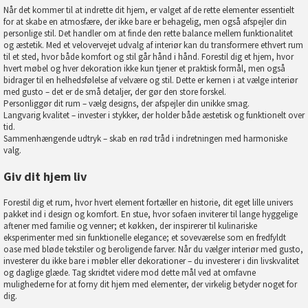
Når det kommer til at indrette dit hjem, er valget af de rette elementer essentielt
for at skabe en atmosfære, der ikke bare er behagelig, men også afspejler din
personlige stil. Det handler om at finde den rette balance mellem funktionalitet
og æstetik. Med et velovervejet udvalg af interiør kan du transformere ethvert rum
til et sted, hvor både komfort og stil går hånd i hånd. Forestil dig et hjem, hvor
hvert møbel og hver dekoration ikke kun tjener et praktisk formål, men også
bidrager til en helhedsfølelse af velvære og stil. Dette er kernen i at vælge interiør
med gusto – det er de små detaljer, der gør den store forskel.
Personliggør dit rum – vælg designs, der afspejler din unikke smag.
Langvarig kvalitet – invester i stykker, der holder både æstetisk og funktionelt over
tid.
Sammenhængende udtryk – skab en rød tråd i indretningen med harmoniske
valg.
Giv dit hjem liv
Forestil dig et rum, hvor hvert element fortæller en historie, dit eget lille univers
pakket ind i design og komfort. En stue, hvor sofaen inviterer til lange hyggelige
aftener med familie og venner; et køkken, der inspirerer til kulinariske
eksperimenter med sin funktionelle elegance; et soveværelse som en fredfyldt
oase med bløde tekstiler og beroligende farver. Når du vælger interiør med gusto,
investerer du ikke bare i møbler eller dekorationer – du investerer i din livskvalitet
og daglige glæde. Tag skridtet videre mod dette mål ved at omfavne
mulighederne for at forny dit hjem med elementer, der virkelig betyder noget for
dig.