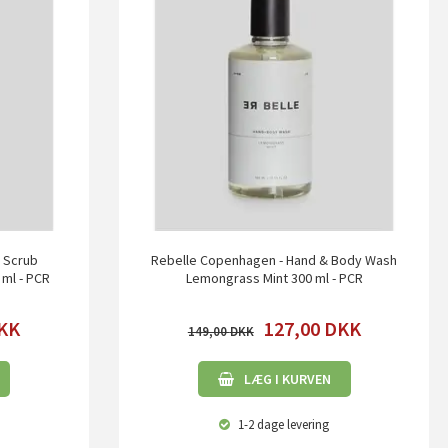
d Scrub
Rebelle Copenhagen - Hand & Body Wash
 ml - PCR
Lemongrass Mint 300 ml - PCR
KK
127,00
DKK
149,00
LÆG I KURVEN
1-2 dage
levering