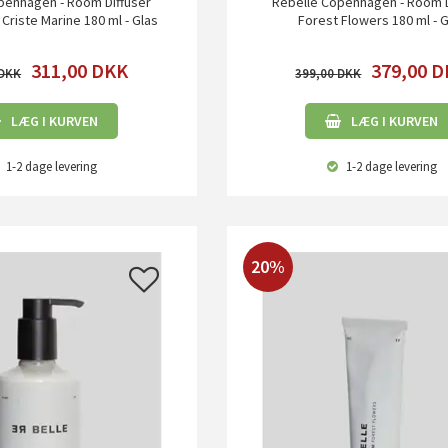
penhagen - Room Diffuser
Rebelle Copenhagen - Room D
riste Marine 180 ml - Glas
Forest Flowers 180 ml - G
311,00
DKK
379,00
D
399,00
LÆG I KURVEN
LÆG I KURVEN
1-2 dage
levering
1-2 dage
levering
20%