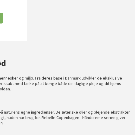
ød
nnesker og miljø. Fra deres base i Danmark udvikler de eksklusive
er skabt med tanke på at berige både din daglige pleje og dit hjems
ylden.
t på naturens egne ingredienser. De æteriske olier og plejende ekstrakter
gt, huden har brug for.
Rebelle Copenhagen - Håndcreme
serien giver
n.