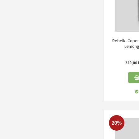
Rebelle Copen
Lemongr
249,00
20%