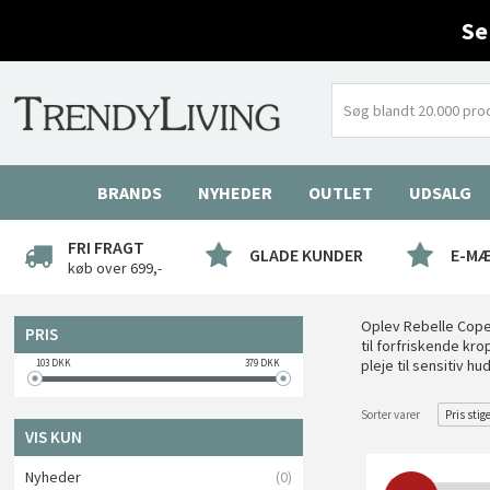
Se
BRANDS
NYHEDER
OUTLET
UDSALG
FRI FRAGT
GLADE KUNDER
E-M
køb over 699,-
Oplev Rebelle Copen
PRIS
til forfriskende kr
pleje til sensitiv 
103
DKK
379
DKK
Sorter varer
Pris stig
VIS KUN
Nyheder
(0)