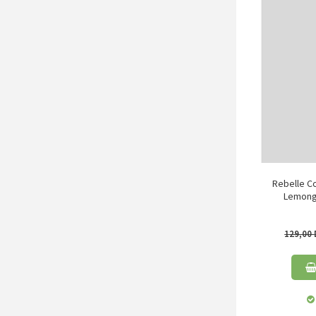
Rebelle C
Lemongr
129,00