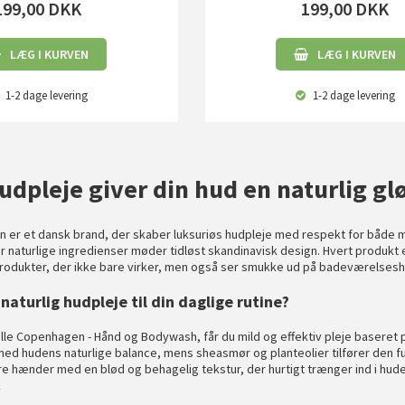
199,00
DKK
199,00
DKK
LÆG I KURVEN
LÆG I KURVEN
1-2 dage
levering
1-2 dage
levering
udpleje giver din hud en naturlig gl
er et dansk brand, der skaber luksuriøs hudpleje med respekt for både me
r naturlige ingredienser møder tidløst skandinavisk design. Hvert produkt 
produkter, der ikke bare virker, men også ser smukke ud på badeværelsesh
naturlig hudpleje til din daglige rutine?
lle Copenhagen - Hånd og Bodywash
, får du mild og effektiv pleje basere
med hudens naturlige balance, mens sheasmør og planteolier tilfører den fu
ørre hænder med en blød og behagelig tekstur, der hurtigt trænger ind i hude
k