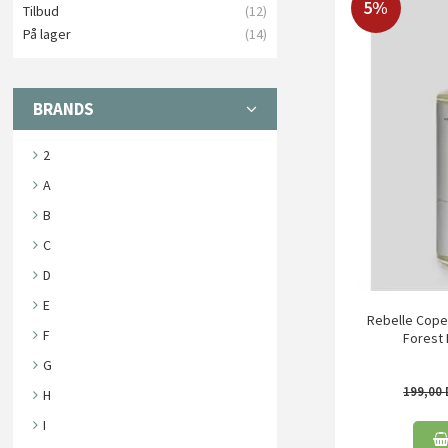
5%
Tilbud
(12)
På lager
(14)
BRANDS
2
A
B
C
D
E
Rebelle Cope
F
Forest 
G
199,00
H
I