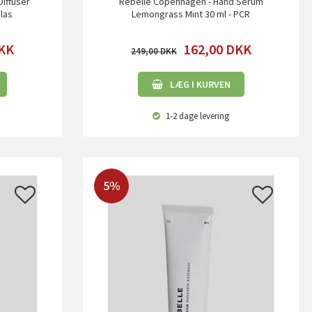
iffuser
Rebelle Copenhagen - Hand Serum
las
Lemongrass Mint 30 ml - PCR
KK
162,00
DKK
249,00
LÆG I KURVEN
1-2 dage
levering
5%