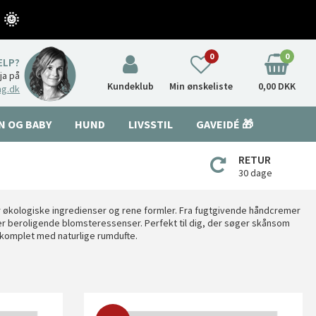
 🌞
0
0
ÆLP?
nja på
Kundeklub
Min ønskeliste
0,00 DKK
ng.dk
N OG BABY
HUND
LIVSSTIL
GAVEIDÉ 🎁
RETUR
30 dage
er økologiske ingredienser og rene formler. Fra fugtgivende håndcremer
ler beroligende blomsteressenser. Perfekt til dig, der søger skånsom
m komplet med naturlige rumdufte.