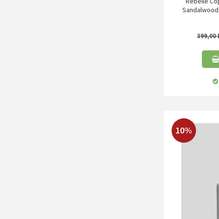
Rebelle Co
Sandalwood C
399,00
10%