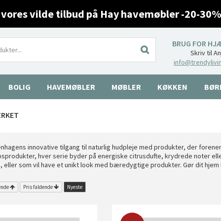
 vores vilde tilbud på Hay havemøbler -20-30%
BRUG FOR HJ
Skriv til A
info@trendylivi
BOLIG
HAVEMØBLER
MØBLER
KØKKEN
BØR
ÆRKET
hagens innovative tilgang til naturlig hudpleje med produkter, der foren
opsprodukter, hver serie byder på energiske citrusdufte, krydrede noter el
hud, eller som vil have et unikt look med bæredygtige produkter. Gør dit hje
ende
Pris faldende
Nyeste