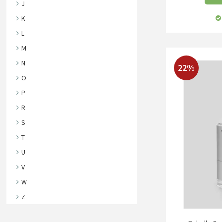
J
K
L
M
N
22%
O
P
R
S
T
U
V
W
Z