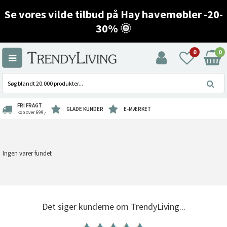
Se vores vilde tilbud på Hay havemøbler -20-
30% 🌞
0
0
FRI FRAGT
GLADE KUNDER
E-MÆRKET
køb over 699,-
Ingen varer fundet
Det siger kunderne om TrendyLiving...