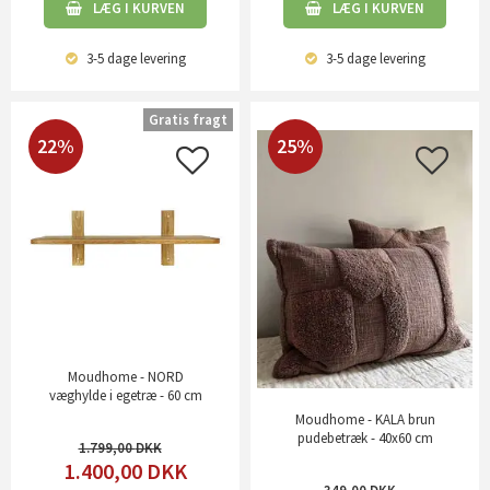
LÆG I KURVEN
LÆG I KURVEN
3-5 dage
levering
3-5 dage
levering
Gratis fragt
22%
25%
Moudhome - NORD
væghylde i egetræ - 60 cm
Moudhome - KALA brun
pudebetræk - 40x60 cm
1.799,00
1.400,00
DKK