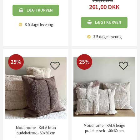
349,00
261,00
DKK
LÆG I KURVEN
LÆG I KURVEN
3-5 dage
levering
3-5 dage
levering
25%
25%
Moudhome - KALA beige
Moudhome - KALA brun
pudebetræk - 40x60 cm
pudebetræk - 50x50 cm