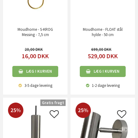
Moudhome - S-KROG
Moudhome - FLOAT stål
Messing - 7,5 cm
hylde - 50 cm
20,00
699,00
16,00
DKK
529,00
DKK
LÆG I KURVEN
LÆG I KURVEN
3-5 dage
levering
1-2 dage
levering
Gratis fragt
25%
25%