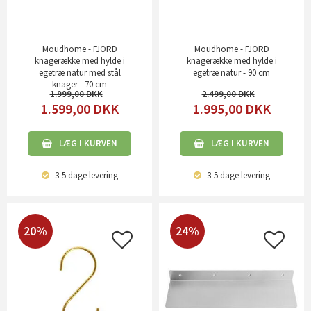
Moudhome - FJORD
Moudhome - FJORD
knagerække med hylde i
knagerække med hylde i
egetræ natur med stål
egetræ natur - 90 cm
knager - 70 cm
1.999,00
2.499,00
1.599,00
DKK
1.995,00
DKK
LÆG I KURVEN
LÆG I KURVEN
3-5 dage
levering
3-5 dage
levering
20%
24%