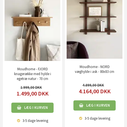
Moudhome - NORD
Moudhome - FJORD
væghylde i ask - 80x83 cm
knagerække med hylde i
egetræ natur - 70 cm
4.899,00
1.999,00
4.164,00
DKK
1.499,00
DKK
LÆG I KURVEN
LÆG I KURVEN
3-5 dage
levering
3-5 dage
levering