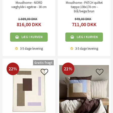
Moudhome - NORD
Moudhome - PATCH quiltet
væghylde i egetræ - 30 cm
tæppe 130x170 cm -
blå/beige/brun
1.089,00
949,00
816,00
DKK
711,00
DKK
LÆG I KURVEN
LÆG I KURVEN
3-5 dage
levering
3-5 dage
levering
Gratis fragt
22%
21%