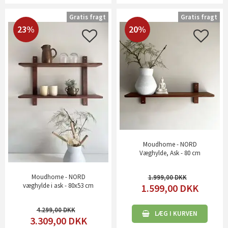
Gratis fragt
Gratis fragt
23%
20%
Moudhome - NORD
Væghylde, Ask - 80 cm
Moudhome - NORD
1.999,00
væghylde i ask - 80x53 cm
1.599,00
DKK
4.299,00
LÆG I KURVEN
3.309,00
DKK