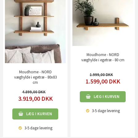
Moudhome - NORD
væghylde i egetræ - 80 cm
Moudhome - NORD
1.999,00
væghylde i egetræ - 80x83
1.599,00
DKK
cm
4.899,00
LÆG I KURVEN
3.919,00
DKK
3-5 dage
levering
LÆG I KURVEN
3-5 dage
levering