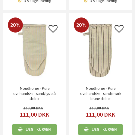
3-5 dage
levering
3-5 dage
levering
20%
20%
Moudhome - Pure
Moudhome - Pure
ovnhandske - sand/lys blå
ovnhandske - sand/mørk
striber
brune striber
139,00
139,00
111,00
DKK
111,00
DKK
LÆG I KURVEN
LÆG I KURVEN