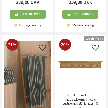
239,00
DKK
239,00
DKK
LÆG I KURVEN
LÆG I KURVEN
3-5 dage
levering
3-5 dage
levering
Gratis fragt
21%
20%
Moudhome - FJORD
knagerække med hylde i
egetræ med stål knager - 90
cm