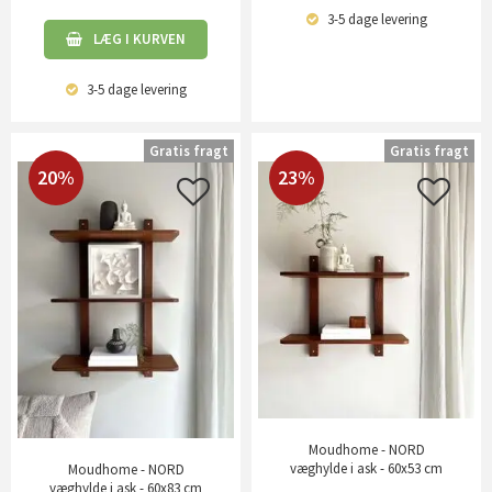
3-5 dage
levering
LÆG I KURVEN
3-5 dage
levering
Gratis fragt
Gratis fragt
20%
23%
Moudhome - NORD
væghylde i ask - 60x53 cm
Moudhome - NORD
væghylde i ask - 60x83 cm