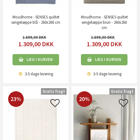
Moudhome - SENSES quiltet
Moudhome - SENSES quiltet
sengetæppe blå - 260x260 cm
sengetæppe brun - 260x260
cm
1.699,00
1.699,00
1.309,00
DKK
1.309,00
DKK
LÆG I KURVEN
LÆG I KURVEN
3-5 dage
levering
3-5 dage
levering
Gratis fragt
Gratis fragt
23%
20%