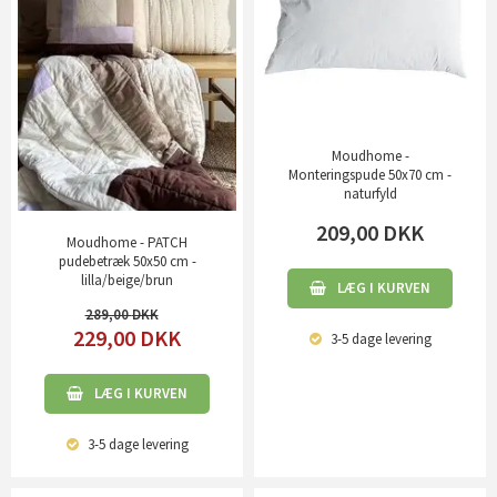
Moudhome -
Monteringspude 50x70 cm -
naturfyld
209,00
DKK
Moudhome - PATCH
pudebetræk 50x50 cm -
lilla/beige/brun
LÆG I KURVEN
289,00
229,00
DKK
3-5 dage
levering
LÆG I KURVEN
3-5 dage
levering