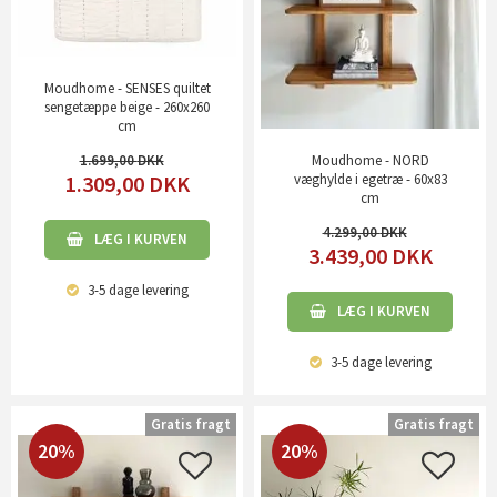
Moudhome - SENSES quiltet
sengetæppe beige - 260x260
cm
1.699,00
Moudhome - NORD
1.309,00
DKK
væghylde i egetræ - 60x83
cm
4.299,00
LÆG I KURVEN
3.439,00
DKK
3-5 dage
levering
LÆG I KURVEN
3-5 dage
levering
Gratis fragt
Gratis fragt
20%
20%