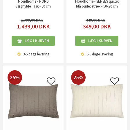
Moudhome - NORD
Moudhome - SENSES quiltet
væghylde i ask - 60 cm
blå pudebetræk - 50x70 cm
1.799,00
449,00
1.439,00
DKK
349,00
DKK
LÆG I KURVEN
LÆG I KURVEN
3-5 dage
levering
3-5 dage
levering
25%
25%