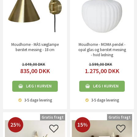
Moudhome - MÀS væglampe
Moudhome - MOMA pendel -
børstet messing - 18 cm
opal glas og børstet messing
- hvid ledning
1.049,00
1.599,00
835,00
DKK
1.275,00
DKK
LÆG I KURVEN
LÆG I KURVEN
3-5 dage
levering
3-5 dage
levering
Gratis fragt
Gratis fragt
25%
15%