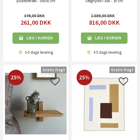
pudebetræk - 50x50 cm
væghylde i ask - 30 cm
349,00
1.089,00
261,00
DKK
816,00
DKK
LÆG I KURVEN
LÆG I KURVEN
3-5 dage
levering
3-5 dage
levering
Gratis fragt
Gratis fragt
25%
25%