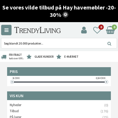
Se vores vilde tilbud på Hay havemøbler -20-
30% 🌞
0
0
FRI FRAGT
GLADE KUNDER
E-MÆRKET
køb over 699,-
PRIS
16
DKK
4,164
DKK
VIS KUN
Nyheder
(0)
Tilbud
(176)
På lager
(25)