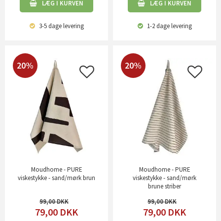
LÆG I KURVEN
LÆG I KURVEN
3-5 dage
levering
1-2 dage
levering
20%
20%
Moudhome - PURE
Moudhome - PURE
viskestykke - sand/mørk brun
viskestykke - sand/mørk
brune striber
99,00
99,00
79,00
DKK
79,00
DKK