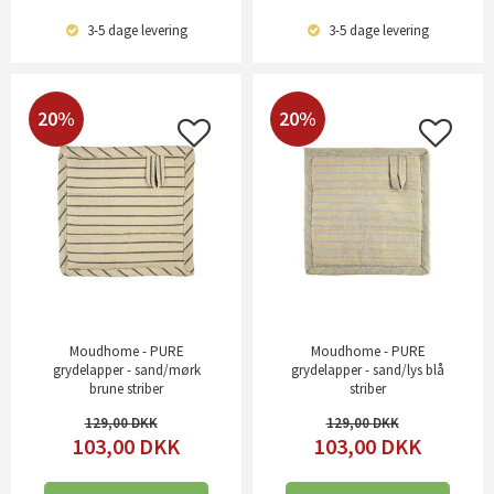
3-5 dage
levering
3-5 dage
levering
20%
20%
Moudhome - PURE
Moudhome - PURE
grydelapper - sand/mørk
grydelapper - sand/lys blå
brune striber
striber
129,00
129,00
103,00
DKK
103,00
DKK