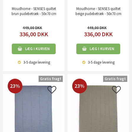
Moudhome - SENSES quiltet
Moudhome - SENSES quiltet
brun pudebetræk - 50x70 cm
beige pudebetræk - 50x70 cm
449,00
449,00
336,00
DKK
336,00
DKK
LÆG I KURVEN
LÆG I KURVEN
3-5 dage
levering
3-5 dage
levering
Gratis fragt
Gratis fragt
23%
23%