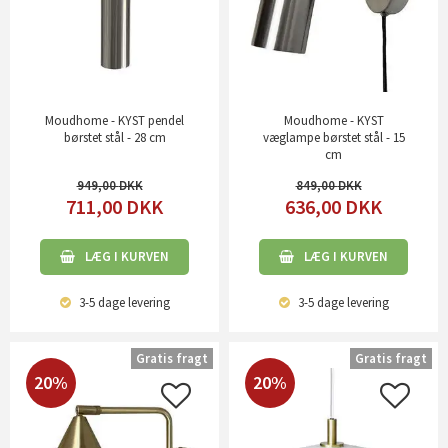
Moudhome - KYST pendel
Moudhome - KYST
børstet stål - 28 cm
væglampe børstet stål - 15
cm
949,00
849,00
711,00
DKK
636,00
DKK
LÆG I KURVEN
LÆG I KURVEN
3-5 dage
levering
3-5 dage
levering
Gratis fragt
Gratis fragt
20%
20%