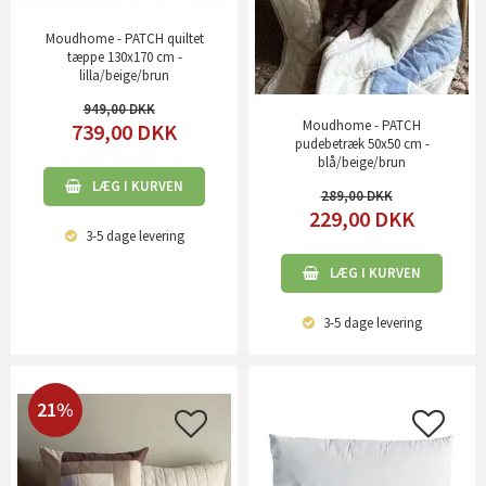
Moudhome - PATCH quiltet
tæppe 130x170 cm -
lilla/beige/brun
949,00
Moudhome - PATCH
739,00
DKK
pudebetræk 50x50 cm -
blå/beige/brun
LÆG I KURVEN
289,00
229,00
DKK
3-5 dage
levering
LÆG I KURVEN
3-5 dage
levering
21%