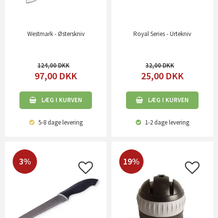
Westmark - Østerskniv
Royal Series - Urtekniv
124,00
32,00
97,00
DKK
25,00
DKK
LÆG I KURVEN
LÆG I KURVEN
5-8 dage
levering
1-2 dage
levering
3%
19%