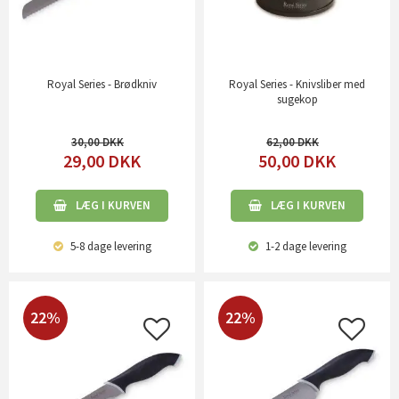
Royal Series - Brødkniv
Royal Series - Knivsliber med
sugekop
30,00
62,00
29,00
DKK
50,00
DKK
LÆG I KURVEN
LÆG I KURVEN
5-8 dage
levering
1-2 dage
levering
22%
22%