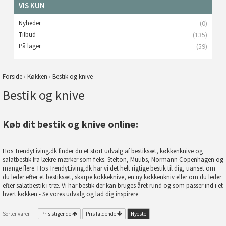
VIS KUN
Nyheder
(0)
Tilbud
(135)
På lager
(59)
Forside
›
Køkken
›
Bestik og knive
Bestik og knive
Køb dit bestik og knive online:
Hos TrendyLiving.dk finder du et stort udvalg af bestiksæt, køkkenknive og
salatbestik fra lækre mærker som f.eks. Stelton, Muubs, Normann Copenhagen og
mange flere. Hos TrendyLiving.dk har vi det helt rigtige bestik til dig, uanset om
du leder efter et bestiksæt, skarpe kokkeknive, en ny køkkenkniv eller om du leder
efter salatbestik i træ. Vi har bestik der kan bruges året rund og som passer ind i et
hvert køkken - Se vores udvalg og lad dig inspirere
Sorter varer
Pris stigende
Pris faldende
Nyeste