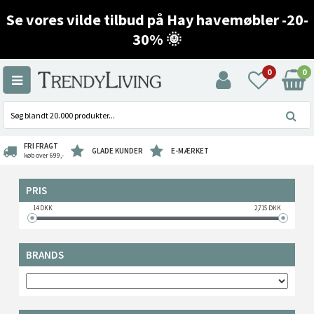
Se vores vilde tilbud på Hay havemøbler -20-
30% 🌞
0
0
FRI FRAGT
GLADE KUNDER
E-MÆRKET
køb over 699,-
PRIS
14
DKK
2,715
DKK
BRANDS