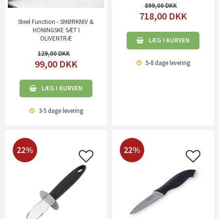
899,00
718,00
DKK
Steel Function - SMØRKNIV &
HONINGSKE SÆT I
OLIVENTRÆ
LÆG I KURVEN
129,00
99,00
DKK
5-8 dage
levering
LÆG I KURVEN
3-5 dage
levering
22%
22%