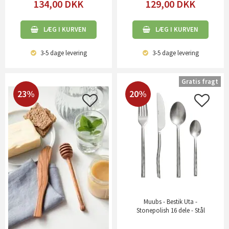
134,00
DKK
129,00
DKK
LÆG I KURVEN
LÆG I KURVEN
3-5 dage
levering
3-5 dage
levering
Gratis fragt
23%
20%
Muubs - Bestik Uta -
Stonepolish 16 dele - Stål