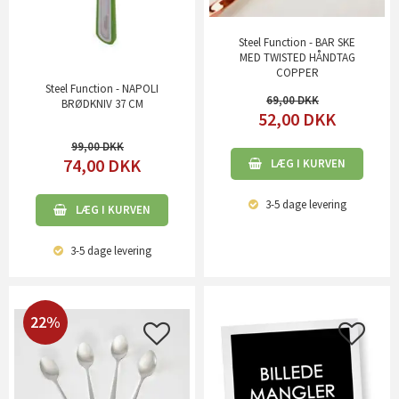
Steel Function - BAR SKE
MED TWISTED HÅNDTAG
COPPER
Steel Function - NAPOLI
69,00
BRØDKNIV 37 CM
52,00
DKK
99,00
74,00
DKK
LÆG I KURVEN
3-5 dage
levering
LÆG I KURVEN
3-5 dage
levering
22%