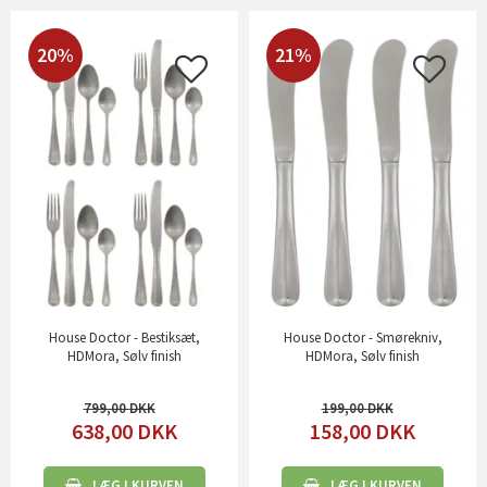
20%
21%
House Doctor - Bestiksæt,
House Doctor - Smørekniv,
HDMora, Sølv finish
HDMora, Sølv finish
799,00
199,00
638,00
DKK
158,00
DKK
LÆG I KURVEN
LÆG I KURVEN