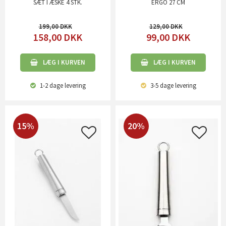
SÆT I ÆSKE 4 STK.
ERGO 27 CM
199,00
129,00
158,00
DKK
99,00
DKK
LÆG I KURVEN
LÆG I KURVEN
1-2 dage
levering
3-5 dage
levering
15%
20%