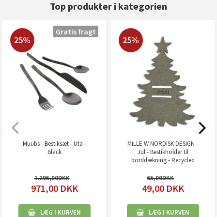
Top produkter i kategorien
Gratis fragt
25%
25%
Muubs - Bestiksæt - Uta -
MiLLE W NORDISK DESIGN -
Black
Jul - Bestikholder til
borddækning - Recycled
læder - Grå
1.295,00
65,00
971,00
DKK
49,00
DKK
LÆG I KURVEN
LÆG I KURVEN