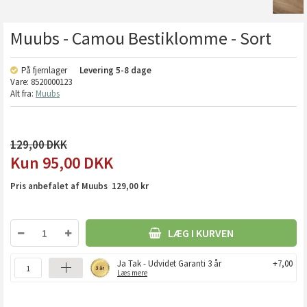
Muubs - Camou Bestiklomme - Sort
På fjernlager
Levering
5-8 dage
Vare:
8520000123
Alt fra:
Muubs
129,00
95,00
DKK
Pris anbefalet af Muubs 129,00 kr
LÆG I KURVEN
Ja Tak - Udvidet Garanti 3 år
+7,00
Læs mere