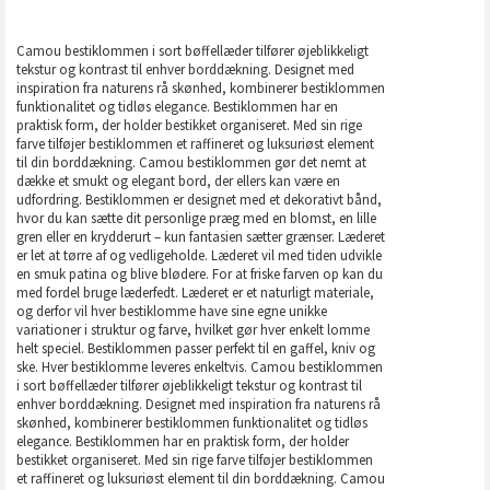
Camou bestiklommen i sort bøffellæder tilfører øjeblikkeligt
tekstur og kontrast til enhver borddækning. Designet med
inspiration fra naturens rå skønhed, kombinerer bestiklommen
funktionalitet og tidløs elegance. Bestiklommen har en
praktisk form, der holder bestikket organiseret. Med sin rige
farve tilføjer bestiklommen et raffineret og luksuriøst element
til din borddækning. Camou bestiklommen gør det nemt at
dække et smukt og elegant bord, der ellers kan være en
udfordring. Bestiklommen er designet med et dekorativt bånd,
hvor du kan sætte dit personlige præg med en blomst, en lille
gren eller en krydderurt – kun fantasien sætter grænser. Læderet
er let at tørre af og vedligeholde. Læderet vil med tiden udvikle
en smuk patina og blive blødere. For at friske farven op kan du
med fordel bruge læderfedt. Læderet er et naturligt materiale,
og derfor vil hver bestiklomme have sine egne unikke
variationer i struktur og farve, hvilket gør hver enkelt lomme
helt speciel. Bestiklommen passer perfekt til en gaffel, kniv og
ske. Hver bestiklomme leveres enkeltvis. Camou bestiklommen
i sort bøffellæder tilfører øjeblikkeligt tekstur og kontrast til
enhver borddækning. Designet med inspiration fra naturens rå
skønhed, kombinerer bestiklommen funktionalitet og tidløs
elegance. Bestiklommen har en praktisk form, der holder
bestikket organiseret. Med sin rige farve tilføjer bestiklommen
et raffineret og luksuriøst element til din borddækning. Camou