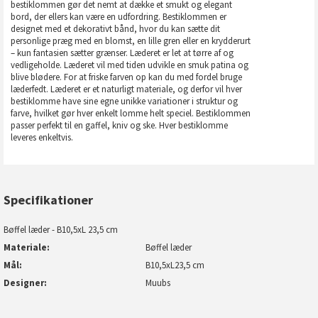
bestiklommen gør det nemt at dække et smukt og elegant
bord, der ellers kan være en udfordring. Bestiklommen er
designet med et dekorativt bånd, hvor du kan sætte dit
personlige præg med en blomst, en lille gren eller en krydderurt
– kun fantasien sætter grænser. Læderet er let at tørre af og
vedligeholde. Læderet vil med tiden udvikle en smuk patina og
blive blødere. For at friske farven op kan du med fordel bruge
læderfedt. Læderet er et naturligt materiale, og derfor vil hver
bestiklomme have sine egne unikke variationer i struktur og
farve, hvilket gør hver enkelt lomme helt speciel. Bestiklommen
passer perfekt til en gaffel, kniv og ske. Hver bestiklomme
leveres enkeltvis.
Specifikationer
Bøffel læder - B10,5xL 23,5 cm
Materiale
Bøffel læder
Mål
B10,5xL23,5 cm
Designer
Muubs