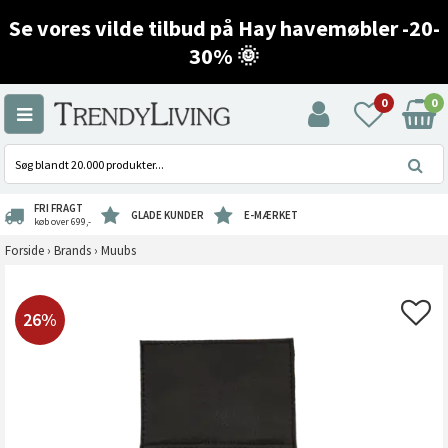
Se vores vilde tilbud på Hay havemøbler -20-
30% 🌞
0
0
FRI FRAGT
GLADE KUNDER
E-MÆRKET
køb over 699,-
Forside
›
Brands
›
Muubs
26%