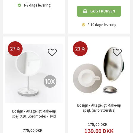
1-2 dage
levering
LÆG I KURVEN
8-10 dage
levering
27%
21%
Bosign - Aftageligt Make-up
spejl. (u/forstørrelse)
Bosign - Aftageligt Make-up
spejl X10. Bordmodel - Hvid
175,00
139,00
DKK
775,00