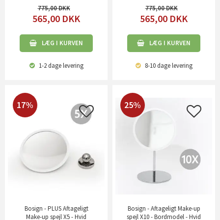
775,00
775,00
565,00
DKK
565,00
DKK
LÆG I KURVEN
LÆG I KURVEN
1-2 dage
levering
8-10 dage
levering
17%
25%
Bosign - PLUS Aftageligt
Bosign - Aftageligt Make-up
Make-up spejl X5 - Hvid
spejl X10 - Bordmodel - Hvid