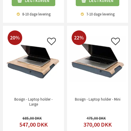
LÆG I KURVEN
LÆG I KURVEN
8-10 dage
levering
7-10 dage
levering
20%
22%
Bosign - Laptop holder -
Bosign - Laptop holder - Mini
Large
685,00
475,00
547,00
DKK
370,00
DKK