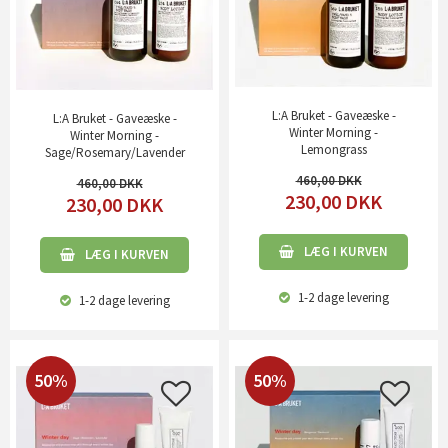
L:A Bruket - Gaveæske -
L:A Bruket - Gaveæske -
Winter Morning -
Winter Morning -
Lemongrass
Sage/Rosemary/Lavender
460,00
460,00
230,00
DKK
230,00
DKK
LÆG I KURVEN
LÆG I KURVEN
1-2 dage
levering
1-2 dage
levering
50%
50%