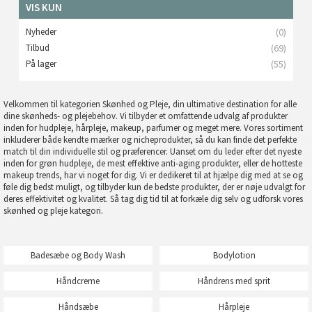
VIS KUN
Nyheder
(0)
Tilbud
(69)
På lager
(55)
Velkommen til kategorien Skønhed og Pleje, din ultimative destination for alle
dine skønheds- og plejebehov. Vi tilbyder et omfattende udvalg af produkter
inden for hudpleje, hårpleje, makeup, parfumer og meget mere. Vores sortiment
inkluderer både kendte mærker og nicheprodukter, så du kan finde det perfekte
match til din individuelle stil og præferencer. Uanset om du leder efter det nyeste
inden for grøn hudpleje, de mest effektive anti-aging produkter, eller de hotteste
makeup trends, har vi noget for dig. Vi er dedikeret til at hjælpe dig med at se og
føle dig bedst muligt, og tilbyder kun de bedste produkter, der er nøje udvalgt for
deres effektivitet og kvalitet. Så tag dig tid til at forkæle dig selv og udforsk vores
skønhed og pleje kategori.
Badesæbe og Body Wash
Bodylotion
Håndcreme
Håndrens med sprit
Håndsæbe
Hårpleje