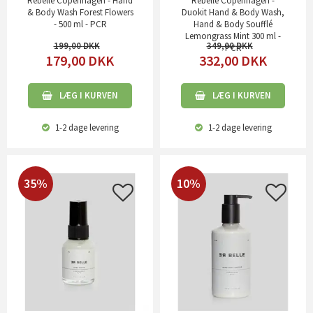
Rebelle Copenhagen - Hand
Rebelle Copenhagen -
& Body Wash Forest Flowers
Duokit Hand & Body Wash,
- 500 ml - PCR
Hand & Body Soufflé
Lemongrass Mint 300 ml -
199,00
349,00
PCR
179,00
DKK
332,00
DKK
LÆG I KURVEN
LÆG I KURVEN
1-2 dage
levering
1-2 dage
levering
35%
10%