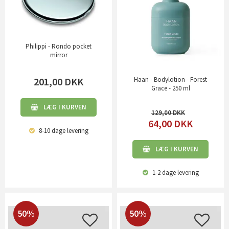
Philippi - Rondo pocket
mirror
201,00
DKK
Haan - Bodylotion - Forest
Grace - 250 ml
LÆG I KURVEN
129,00
64,00
DKK
8-10 dage
levering
LÆG I KURVEN
1-2 dage
levering
50%
50%