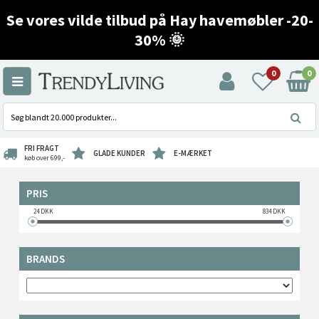
Se vores vilde tilbud på Hay havemøbler -20-
30% 🌞
0
0
FRI FRAGT
GLADE KUNDER
E-MÆRKET
køb over 699,-
PRIS
24
DKK
834
DKK
BRANDS