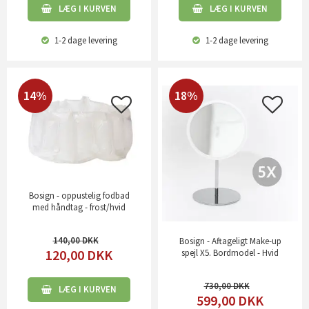
LÆG I KURVEN
LÆG I KURVEN
1-2 dage
levering
1-2 dage
levering
14%
18%
Bosign - oppustelig fodbad
med håndtag - frost/hvid
140,00
Bosign - Aftageligt Make-up
120,00
DKK
spejl X5. Bordmodel - Hvid
730,00
LÆG I KURVEN
599,00
DKK