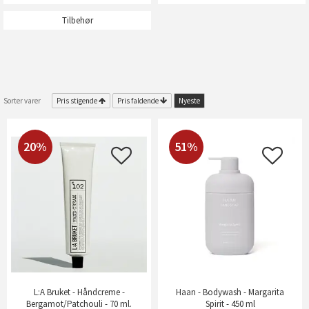
Tilbehør
Sorter varer
Pris stigende
Pris faldende
Nyeste
20%
51%
L:A Bruket - Håndcreme -
Haan - Bodywash - Margarita
Bergamot/Patchouli - 70 ml.
Spirit - 450 ml