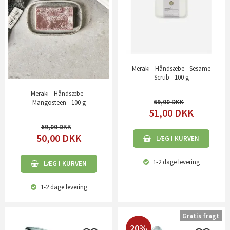
Meraki - Håndsæbe - Sesame
Scrub - 100 g
Meraki - Håndsæbe -
69,00
Mangosteen - 100 g
51,00
DKK
69,00
50,00
DKK
LÆG I KURVEN
1-2 dage
levering
LÆG I KURVEN
1-2 dage
levering
Gratis fragt
20%