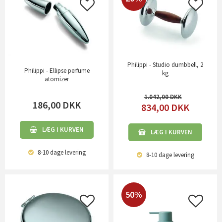
Philippi - Studio dumbbell, 2
Philippi - Ellipse perfume
kg
atomizer
1.042,00
186,00
DKK
834,00
DKK
LÆG I KURVEN
LÆG I KURVEN
8-10 dage
levering
8-10 dage
levering
50%