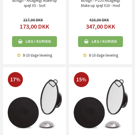
Bosign - Aftageligt Make-up
Bosign - PLUS Aftageligt
spejl X5 - Sort
Make-up spejl X10 - Hvid
217,00
420,00
173,00
DKK
347,00
DKK
LÆG I KURVEN
LÆG I KURVEN
8-10 dage
levering
8-10 dage
levering
17%
15%