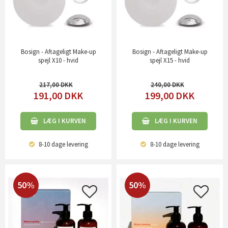
Bosign - Aftageligt Make-up
Bosign - Aftageligt Make-up
spejl X10 - hvid
spejl X15 - hvid
217,00
240,00
191,00
DKK
199,00
DKK
LÆG I KURVEN
LÆG I KURVEN
8-10 dage
levering
8-10 dage
levering
50%
50%