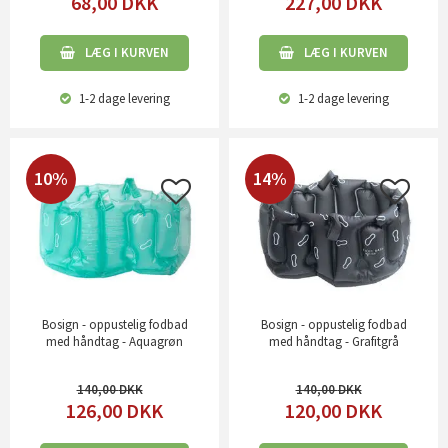
68,00
DKK
227,00
DKK
LÆG I KURVEN
LÆG I KURVEN
1-2 dage
levering
1-2 dage
levering
10%
14%
Bosign - oppustelig fodbad
Bosign - oppustelig fodbad
med håndtag - Aquagrøn
med håndtag - Grafitgrå
140,00
140,00
126,00
DKK
120,00
DKK