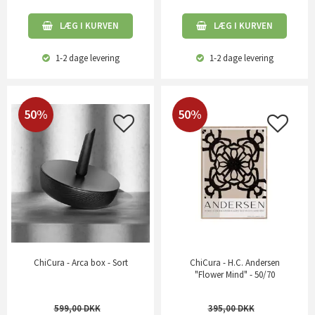
LÆG I KURVEN
LÆG I KURVEN
1-2 dage
levering
1-2 dage
levering
50%
50%
ChiCura - Arca box - Sort
ChiCura - H.C. Andersen
"Flower Mind" - 50/70
599,00
395,00