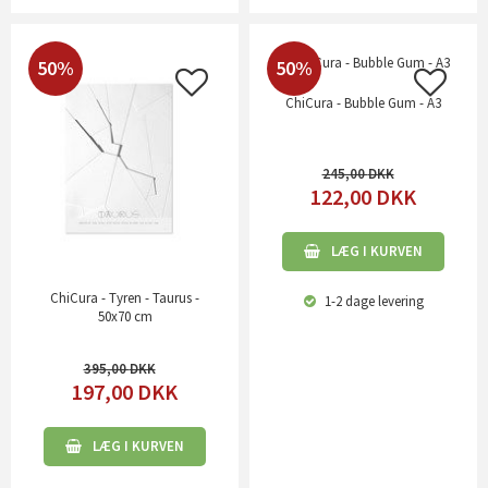
50%
50%
ChiCura - Bubble Gum - A3
245,00
122,00
DKK
LÆG I KURVEN
ChiCura - Tyren - Taurus -
1-2 dage
levering
50x70 cm
395,00
197,00
DKK
LÆG I KURVEN