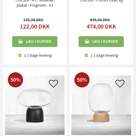
ChiCura - H.C. Andersen
ChiCura - Porcini Vase, eg
plakat - Fragment - A3
245,00
949,00
122,00
DKK
474,00
DKK
LÆG I KURVEN
LÆG I KURVEN
1-2 dage
levering
1-2 dage
levering
50%
50%