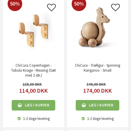
50%
50%
ChiCura Copenhagen -
ChiCura - Træfigur - Spinning
Tabula Knage - Messing (Sæt
Kangaroo - Small
med 2 stk.)
229,00
349,00
114,00
DKK
174,00
DKK
LÆG I KURVEN
LÆG I KURVEN
1-2 dage
levering
1-2 dage
levering