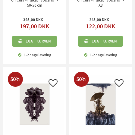
ChiCura - Plakat "Volcano" -
ChiCura - Plakat "Volcano" -
50x70 cm
A3
395,00
245,00
197,00
DKK
122,00
DKK
LÆG I KURVEN
LÆG I KURVEN
1-2 dage
levering
1-2 dage
levering
50%
50%