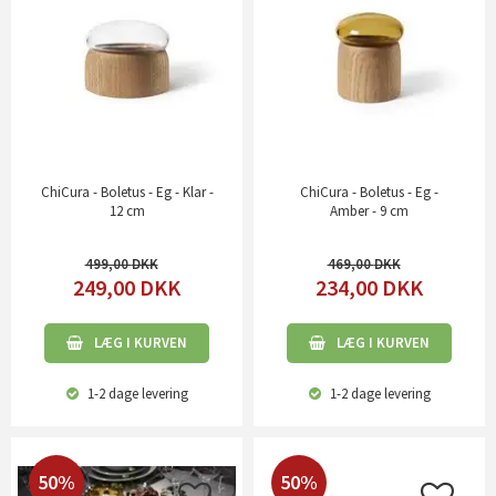
ChiCura - Boletus - Eg - Klar -
ChiCura - Boletus - Eg -
12 cm
Amber - 9 cm
499,00
469,00
249,00
DKK
234,00
DKK
LÆG I KURVEN
LÆG I KURVEN
1-2 dage
levering
1-2 dage
levering
50%
50%