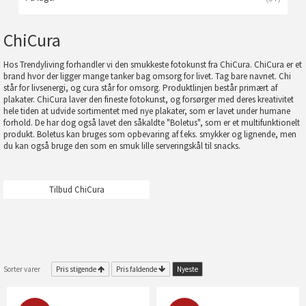
ChiCura
Hos Trendyliving forhandler vi den smukkeste fotokunst fra ChiCura. ChiCura er et
brand hvor der ligger mange tanker bag omsorg for livet. Tag bare navnet. Chi
står for livsenergi, og cura står for omsorg. Produktlinjen består primært af
plakater. ChiCura laver den fineste fotokunst, og forsørger med deres kreativitet
hele tiden at udvide sortimentet med nye plakater, som er lavet under humane
forhold. De har dog også lavet den såkaldte "Boletus", som er et multifunktionelt
produkt. Boletus kan bruges som opbevaring af f.eks. smykker og lignende, men
du kan også bruge den som en smuk lille serveringskål til snacks.
Tilbud ChiCura
Sorter varer
Pris stigende
Pris faldende
Nyeste