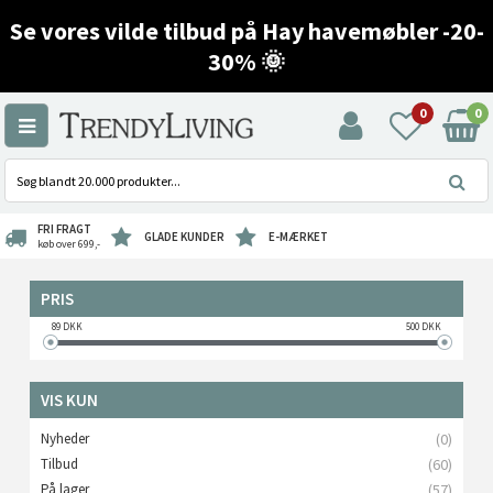
Se vores vilde tilbud på Hay havemøbler -20-
30% 🌞
0
0
FRI FRAGT
GLADE KUNDER
E-MÆRKET
køb over 699,-
PRIS
89
DKK
500
DKK
VIS KUN
Nyheder
(0)
Tilbud
(60)
På lager
(57)