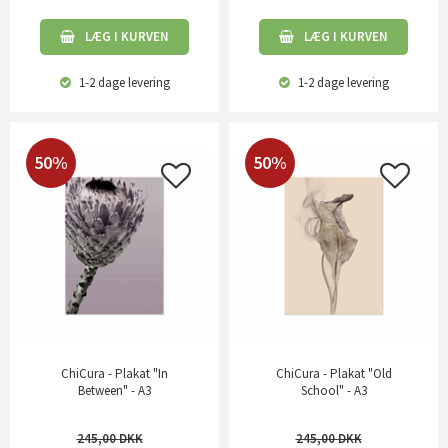
LÆG I KURVEN
LÆG I KURVEN
1-2 dage
levering
1-2 dage
levering
50%
50%
ChiCura - Plakat "In
ChiCura - Plakat "Old
Between" - A3
School" - A3
245,00
245,00