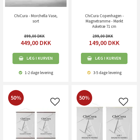
ChiCura - Morchella Vase,
ChiCura Copenhagen -
sort
Magnetramme - Mørkt
Asketræ 71 cm
899,00
299,00
449,00
DKK
149,00
DKK
LÆG I KURVEN
LÆG I KURVEN
1-2 dage
levering
3-5 dage
levering
50%
50%