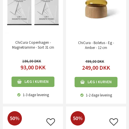
ChiCura Copenhagen -
ChiCura - Boletus - Eg -
Magnetramme - Sort 31 cm
Amber - 12 cm
186,00
499,00
93,00
DKK
249,00
DKK
LÆG I KURVEN
LÆG I KURVEN
1-3 dage
levering
1-2 dage
levering
50%
50%