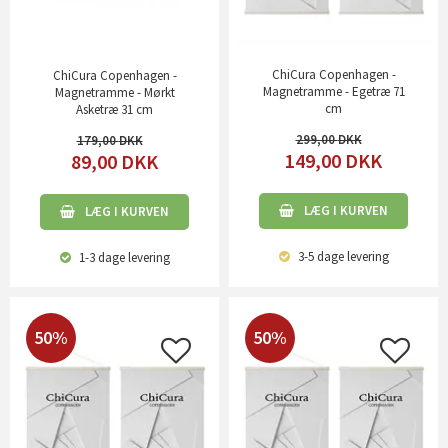
ChiCura Copenhagen -
ChiCura Copenhagen -
Magnetramme - Egetræ 71
Magnetramme - Mørkt
cm
Asketræ 31 cm
299,00
179,00
149,00
DKK
89,00
DKK
LÆG I KURVEN
LÆG I KURVEN
3-5 dage
levering
1-3 dage
levering
50%
50%