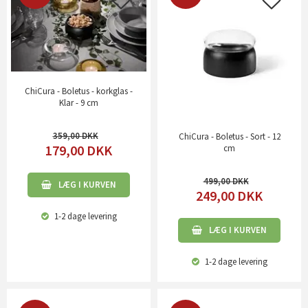
ChiCura - Boletus - korkglas -
Klar - 9 cm
359,00
ChiCura - Boletus - Sort - 12
179,00
DKK
cm
499,00
LÆG I KURVEN
249,00
DKK
1-2 dage
levering
LÆG I KURVEN
1-2 dage
levering