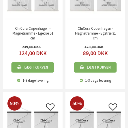
ChiCura Copenhagen -
ChiCura Copenhagen -
Magnetramme - Egetræ 51
Magnetramme - Egetræ 31
cm
cm
249,00
179,00
124,00
DKK
89,00
DKK
LÆG I KURVEN
LÆG I KURVEN
1-3 dage
levering
1-3 dage
levering
50%
50%