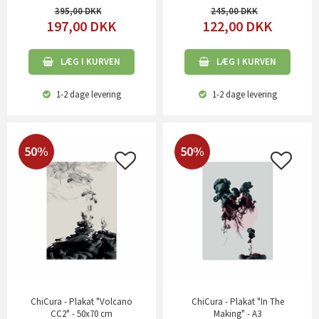
395,00
245,00
197,00
DKK
122,00
DKK
LÆG I KURVEN
LÆG I KURVEN
1-2 dage
levering
1-2 dage
levering
50%
50%
ChiCura - Plakat "Volcano
ChiCura - Plakat "In The
CC2" - 50x70 cm
Making" - A3