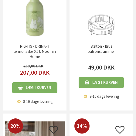
RIG-TIG - DRINK-IT
Stelton - Brus
termoflaske 0.5 l. Moomin
patronstrammer
Home
259,00
49,00
DKK
207,00
DKK
LÆG I KURVEN
LÆG I KURVEN
8-10 dage
levering
8-10 dage
levering
20%
14%