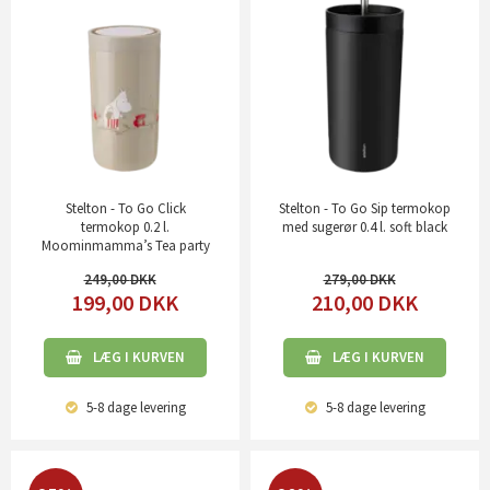
Stelton - To Go Click
Stelton - To Go Sip termokop
termokop 0.2 l.
med sugerør 0.4 l. soft black
Moominmamma’s Tea party
249,00
279,00
199,00
DKK
210,00
DKK
LÆG I KURVEN
LÆG I KURVEN
5-8 dage
levering
5-8 dage
levering