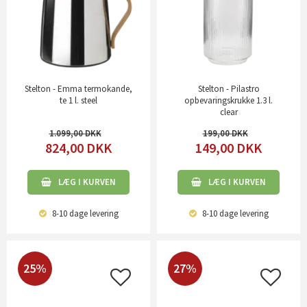
Stelton - Emma termokande,
Stelton - Pilastro
te 1 l. steel
opbevaringskrukke 1.3 l.
clear
1.099,00
199,00
824,00
DKK
149,00
DKK
LÆG I KURVEN
LÆG I KURVEN
8-10 dage
levering
8-10 dage
levering
25%
27%