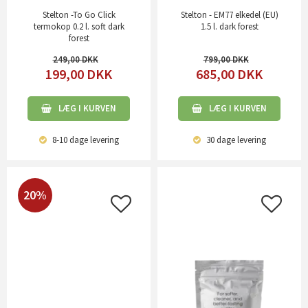
Stelton -To Go Click
Stelton - EM77 elkedel (EU)
termokop 0.2 l. soft dark
1.5 l. dark forest
forest
249,00
799,00
199,00
DKK
685,00
DKK
LÆG I KURVEN
LÆG I KURVEN
8-10 dage
levering
30 dage
levering
20%