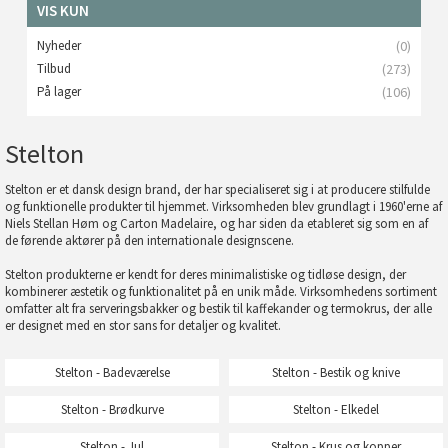
VIS KUN
Nyheder
(0)
Tilbud
(273)
På lager
(106)
Stelton
Stelton er et dansk design brand, der har specialiseret sig i at producere stilfulde
og funktionelle produkter til hjemmet. Virksomheden blev grundlagt i 1960'erne af
Niels Stellan Høm og Carton Madelaire, og har siden da etableret sig som en af
de førende aktører på den internationale designscene.
Stelton produkterne er kendt for deres minimalistiske og tidløse design, der
kombinerer æstetik og funktionalitet på en unik måde. Virksomhedens sortiment
omfatter alt fra serveringsbakker og bestik til kaffekander og termokrus, der alle
er designet med en stor sans for detaljer og kvalitet.
Stelton - Badeværelse
Stelton - Bestik og knive
Stelton - Brødkurve
Stelton - Elkedel
Stelton - Jul
Stelton - Krus og kopper