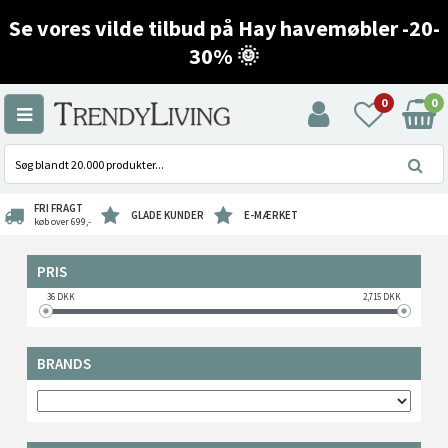
Se vores vilde tilbud på Hay havemøbler -20-
30% 🌞
0
0
FRI FRAGT
GLADE KUNDER
E-MÆRKET
køb over 699,-
PRIS
36
DKK
2,715
DKK
BRANDS