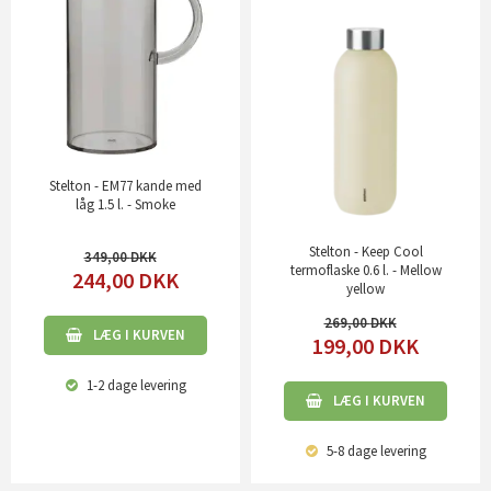
Stelton - EM77 kande med
låg 1.5 l. - Smoke
Stelton - Keep Cool
349,00
termoflaske 0.6 l. - Mellow
244,00
DKK
yellow
269,00
LÆG I KURVEN
199,00
DKK
1-2 dage
levering
LÆG I KURVEN
5-8 dage
levering