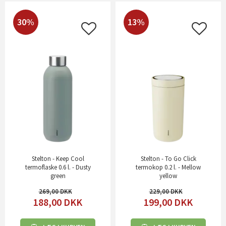
30%
13%
Stelton - Keep Cool
Stelton - To Go Click
termoflaske 0.6 l. - Dusty
termokop 0.2 l. - Mellow
green
yellow
269,00
229,00
188,00
DKK
199,00
DKK