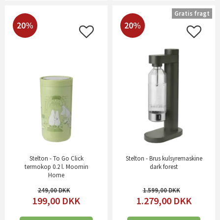
Gratis fragt
20%
20%
Stelton - To Go Click
Stelton - Brus kulsyremaskine
termokop 0.2 l. Moomin
dark forest
Home
249,00
1.599,00
199,00
DKK
1.279,00
DKK