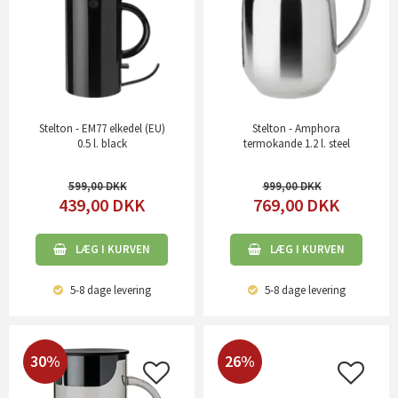
Stelton - EM77 elkedel (EU)
Stelton - Amphora
0.5 l. black
termokande 1.2 l. steel
599,00
999,00
439,00
DKK
769,00
DKK
LÆG I KURVEN
LÆG I KURVEN
5-8 dage
levering
5-8 dage
levering
30%
26%