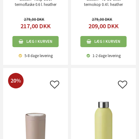
termoflaske 0.6 l. heather
termokop 0.4 l. heather
279,00
279,00
217,00
DKK
209,00
DKK
LÆG I KURVEN
LÆG I KURVEN
5-8 dage
levering
1-2 dage
levering
20%