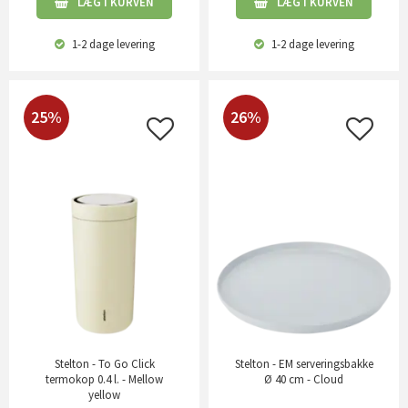
LÆG I KURVEN
LÆG I KURVEN
1-2 dage
levering
1-2 dage
levering
25%
26%
Stelton - To Go Click
Stelton - EM serveringsbakke
termokop 0.4 l. - Mellow
Ø 40 cm - Cloud
yellow