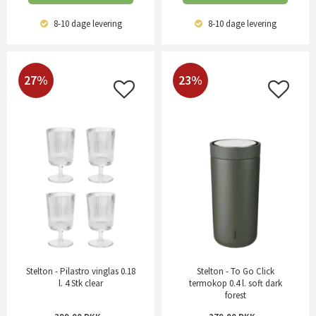
8-10 dage
levering
8-10 dage
levering
27%
23%
Stelton - Pilastro vinglas 0.18
Stelton - To Go Click
l. 4 Stk clear
termokop 0.4 l. soft dark
forest