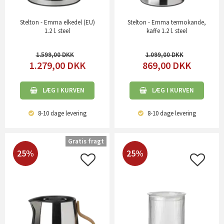
Stelton - Emma elkedel (EU)
Stelton - Emma termokande,
1.2 l. steel
kaffe 1.2 l. steel
1.599,00
1.099,00
1.279,00
DKK
869,00
DKK
LÆG I KURVEN
LÆG I KURVEN
8-10 dage
levering
8-10 dage
levering
Gratis fragt
25%
25%