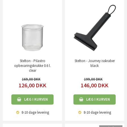
Stelton - Pilastro
Stelton - Journey isskraber
opbevaringskrukke 0.6 l.
black
clear
169,00
199,00
126,00
DKK
146,00
DKK
LÆG I KURVEN
LÆG I KURVEN
8-10 dage
levering
8-10 dage
levering