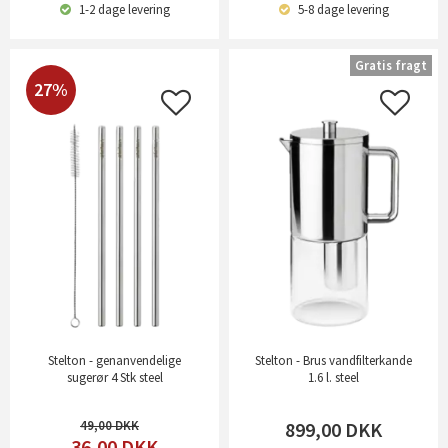
1-2 dage
levering
5-8 dage
levering
Gratis fragt
27%
Stelton - genanvendelige
Stelton - Brus vandfilterkande
sugerør 4 Stk steel
1.6 l. steel
49,00
899,00
DKK
36,00
DKK