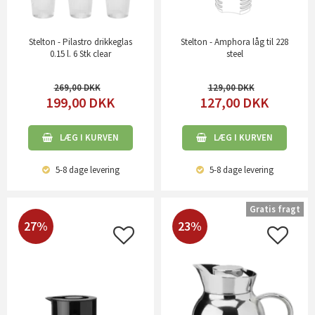
Stelton - Pilastro drikkeglas
Stelton - Amphora låg til 228
0.15 l. 6 Stk clear
steel
269,00
129,00
199,00
DKK
127,00
DKK
LÆG I KURVEN
LÆG I KURVEN
5-8 dage
levering
5-8 dage
levering
Gratis fragt
27%
23%