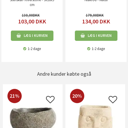
cm
130,00
179,00
103,00
DKK
134,00
DKK
LÆG I KURVEN
LÆG I KURVEN
1-2 dage
1-2 dage
Andre kunder købte også
21%
20%