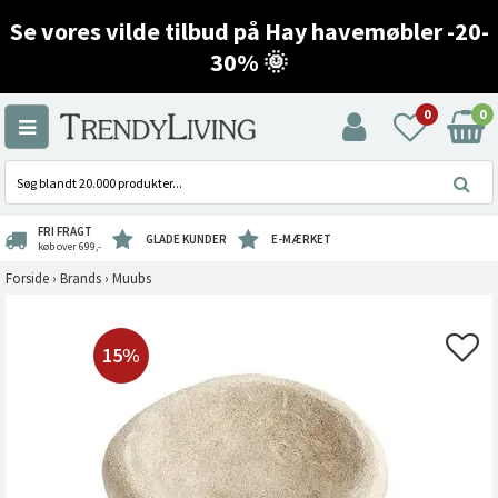
Se vores vilde tilbud på Hay havemøbler -20-
30% 🌞
0
0
FRI FRAGT
GLADE KUNDER
E-MÆRKET
køb over 699,-
Forside
›
Brands
›
Muubs
15%