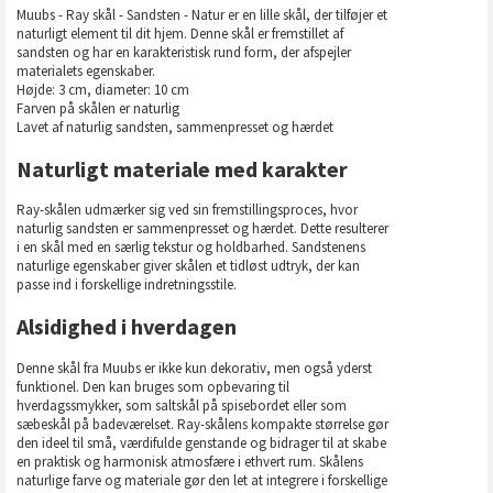
Muubs - Ray skål - Sandsten - Natur er en lille skål, der tilføjer et
naturligt element til dit hjem. Denne skål er fremstillet af
sandsten og har en karakteristisk rund form, der afspejler
materialets egenskaber.
Højde: 3 cm, diameter: 10 cm
Farven på skålen er naturlig
Lavet af naturlig sandsten, sammenpresset og hærdet
Naturligt materiale med karakter
Ray-skålen udmærker sig ved sin fremstillingsproces, hvor
naturlig sandsten er sammenpresset og hærdet. Dette resulterer
i en skål med en særlig tekstur og holdbarhed. Sandstenens
naturlige egenskaber giver skålen et tidløst udtryk, der kan
passe ind i forskellige indretningsstile.
Alsidighed i hverdagen
Denne skål fra Muubs er ikke kun dekorativ, men også yderst
funktionel. Den kan bruges som opbevaring til
hverdagssmykker, som saltskål på spisebordet eller som
sæbeskål på badeværelset. Ray-skålens kompakte størrelse gør
den ideel til små, værdifulde genstande og bidrager til at skabe
en praktisk og harmonisk atmosfære i ethvert rum. Skålens
naturlige farve og materiale gør den let at integrere i forskellige