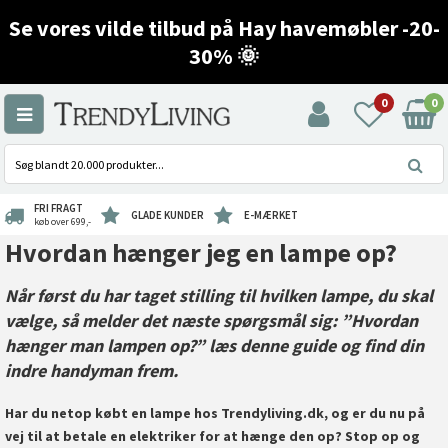
Se vores vilde tilbud på Hay havemøbler -20-
30% 🌞
0
0
FRI FRAGT
GLADE KUNDER
E-MÆRKET
køb over 699,-
Hvordan hænger jeg en lampe op?
Når først du har taget stilling til hvilken lampe, du skal
vælge, så melder det næste spørgsmål sig: ”Hvordan
hænger man lampen op?” læs denne guide og find din
indre handyman frem.
Har du netop købt en lampe hos
Trendyliving.dk
, og er du nu på
vej til at betale en elektriker for at hænge den op? Stop op og