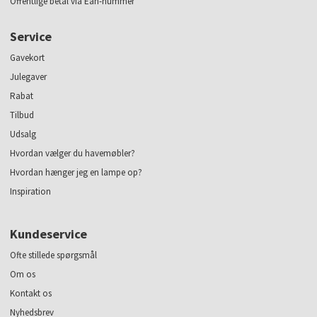
Offentlige betal via Ean-nummer
Service
Gavekort
Julegaver
Rabat
Tilbud
Udsalg
Hvordan vælger du havemøbler?
Hvordan hænger jeg en lampe op?
Inspiration
Kundeservice
Ofte stillede spørgsmål
Om os
Kontakt os
Nyhedsbrev