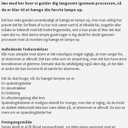
læs med her hvor vi guider dig langsomt igennem processen, så
du er klar til at hænge din første lampe op.
Det kan virke ganske uoverskueligt at hænge en lampe op, hvis man aldrig har
prøvet det før. De fleste af os har nok været vant til at tilkalde far, svigerfar eller
måske en bekendt med lidt bedre fingersnilde, end vi kan prale af. Men det skal
være slut nu. Med denne simple guide tager vi dig skridt for skridt igennem
processen med at montere og hænge en lampe op.
Indledende forberedelser
Når man arbejder med strøm er det naturligvis meget vigtigt, at man sørger for,
at strømmen er afbrudt. Det kan virke som en simpel ting, men det kan have store
konsekvenser at glemme. Dernæst skal du selvfølgelig også sikre dig, at der ikke
er andre der kan komme til at tænde for strømmen.
Det du skal bruge, når du hænger lampen op er:
En spændingstester
En skruetrækker
En bidetang
En afisoleringstang eller kniv
Spændingstesteren er muligvis ukendt for mange, men den er vigtig, da du trods
en slukket stikkontakt ikke kan være sikker på, at strømmen er afbrudt. Du kan se
mere om en spændingstester
her
.
Fremgangsmåde
Første skridt er at få åbnet lampeudtaget, og dette gøres nemmest med en