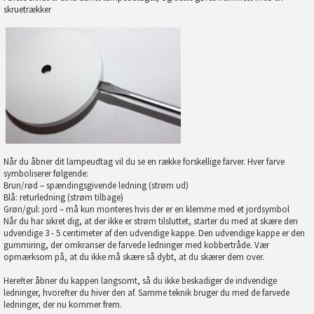
skruetrækker
Når du åbner dit lampeudtag vil du se en række forskellige farver. Hver farve
symboliserer følgende:
Brun/rød – spændingsgivende ledning (strøm ud)
Blå: returledning (strøm tilbage)
Grøn/gul: jord – må kun monteres hvis der er en klemme med et jordsymbol
Når du har sikret dig, at der ikke er strøm tilsluttet, starter du med at skære den
udvendige 3 - 5 centimeter af den udvendige kappe. Den udvendige kappe er den
gummiring, der omkranser de farvede ledninger med kobbertråde. Vær
opmærksom på, at du ikke må skære så dybt, at du skærer dem over.
Herefter åbner du kappen langsomt, så du ikke beskadiger de indvendige
ledninger, hvorefter du hiver den af. Samme teknik bruger du med de farvede
ledninger, der nu kommer frem.