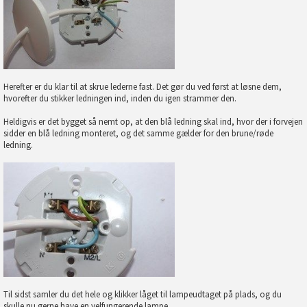
Herefter er du klar til at skrue lederne fast. Det gør du ved først at løsne dem,
hvorefter du stikker ledningen ind, inden du igen strammer den.
Heldigvis er det bygget så nemt op, at den blå ledning skal ind, hvor der i forvejen
sidder en blå ledning monteret, og det samme gælder for den brune/røde
ledning.
Til sidst samler du det hele og klikker låget til lampeudtaget på plads, og du
skulle nu gerne have en velfungerende lampe.