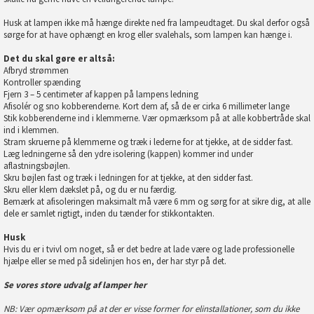
Husk at lampen ikke må hænge direkte ned fra lampeudtaget. Du skal derfor også
sørge for at have ophængt en krog eller svalehals, som lampen kan hænge i.
Det du skal gøre er altså:
Afbryd strømmen
Kontroller spænding
Fjern 3 – 5 centimeter af kappen på lampens ledning
Afisolér og sno kobberenderne. Kort dem af, så de er cirka 6 millimeter lange
Stik kobberenderne ind i klemmerne. Vær opmærksom på at alle kobbertråde skal
ind i klemmen.
Stram skruerne på klemmerne og træk i lederne for at tjekke, at de sidder fast.
Læg ledningerne så den ydre isolering (kappen) kommer ind under
aflastningsbøjlen.
Skru bøjlen fast og træk i ledningen for at tjekke, at den sidder fast.
Skru eller klem dækslet på, og du er nu færdig.
Bemærk at afisoleringen maksimalt må være 6 mm og sørg for at sikre dig, at alle
dele er samlet rigtigt, inden du tænder for stikkontakten.
Husk
Hvis du er i tvivl om noget, så er det bedre at lade være og lade professionelle
hjælpe eller se med på sidelinjen hos en, der har styr på det.
Se vores store udvalg af lamper her
NB: Vær opmærksom på at der er visse former for elinstallationer, som du ikke