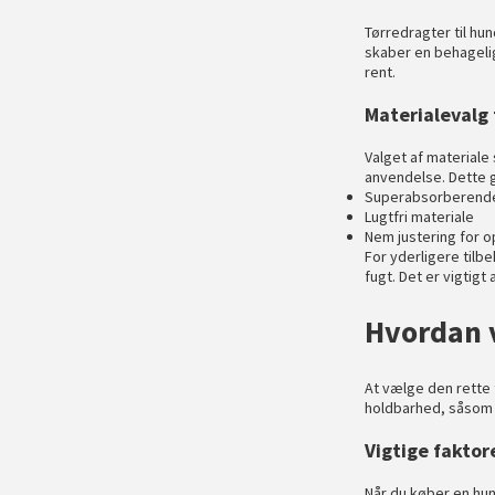
Tørredragter til hu
skaber en behagelig 
rent.
Materialevalg 
Valget af materiale
anvendelse. Dette g
Superabsorberend
Lugtfri materiale
Nem justering for 
For yderligere tilb
fugt. Det er vigtigt
Hvordan v
At vælge den rette 
holdbarhed, såsom b
Vigtige faktor
Når du køber en hund