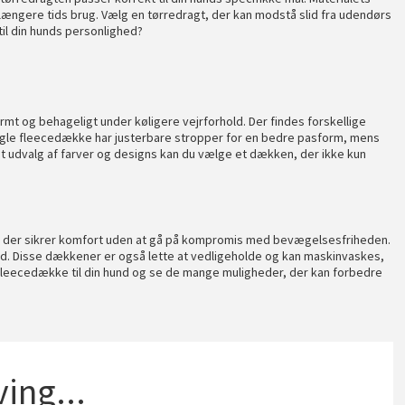
 længere tids brug. Vælg en tørredragt, der kan modstå slid fra udendørs
til din hunds personlighed?
mt og behageligt under køligere vejrforhold. Der findes forskellige
 Nogle fleecedække har justerbare stropper for en bedre pasform, mens
t udvalg af farver og designs kan du vælge et dækken, der ikke kun
r, der sikrer komfort uden at gå på kompromis med bevægelsesfriheden.
id. Disse dækkener er også lette at vedligeholde og kan maskinvaskes,
e fleecedække til din hund og se de mange muligheder, der kan forbedre
ing...