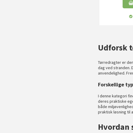
Udforsk t
Tørredragter er den
dag ved stranden. D
anvendelighed. Frem
Forskellige ty
I denne kategori fi
deres praktiske ege
både miljøvenlighed
praktisk løsning ti
Hvordan s