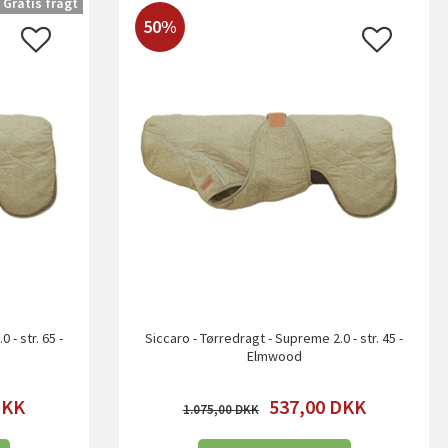
Gratis fragt
50%
 - str. 65 -
Siccaro - Tørredragt - Supreme 2.0 - str. 45 -
Elmwood
DKK
537,00
DKK
1.075,00