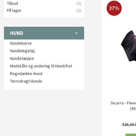
Tilbud
(3)
37%
På lager
(2)
HUND
Hundekurve
Hundelegetøj
Hundetæppe
Madskåle og underlag til Hund/Kat
Regndække Hund
Tørredragt Hunde
Sicarro - Fle
(40
525,00