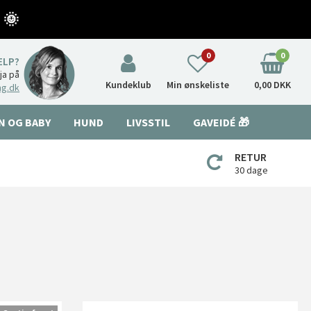
 🌞
0
0
ÆLP?
nja på
Kundeklub
Min ønskeliste
0,00 DKK
ng.dk
N OG BABY
HUND
LIVSSTIL
GAVEIDÉ 🎁
RETUR
30 dage