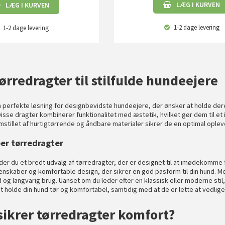
LÆG I KURVEN
LÆG I KURVEN
1-2 dage
levering
1-2 dage
levering
ørredragter til stilfulde hundeejere
 perfekte løsning for designbevidste hundeejere, der ønsker at holde dere
isse dragter kombinerer funktionalitet med æstetik, hvilket gør dem til et 
stillet af hurtigtørrende og åndbare materialer sikrer de en optimal oplev
per tørredragter
nder du et bredt udvalg af tørredragter, der er designet til at imødekomm
nskaber og komfortable design, der sikrer en god pasform til din hund. Me
 og langvarig brug. Uanset om du leder efter en klassisk eller moderne stil
l at holde din hund tør og komfortabel, samtidig med at de er lette at vedli
ikrer tørredragter komfort?