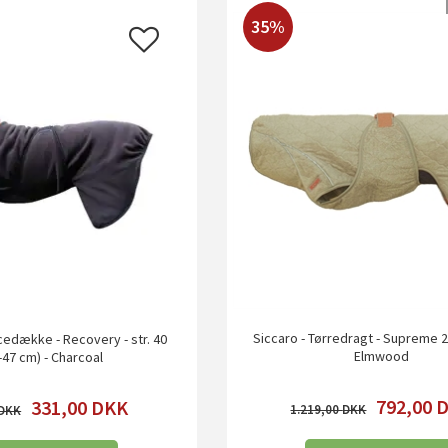
35%
Siccaro - Tørredragt - Supreme 2.0
ecedække - Recovery - str. 40
Elmwood
-47 cm) - Charcoal
792,00
331,00
DKK
1.219,00