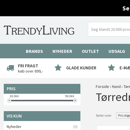
Se
BRANDS
NYHEDER
OUTLET
UDSALG
FRI FRAGT
GLADE KUNDER
E-M
køb over 699,-
Forside
›
Hund
›
Tør
PRIS
Tørred
331
DKK
792
DKK
VIS KUN
Sorter varer
Pris stig
Nyheder
(0)