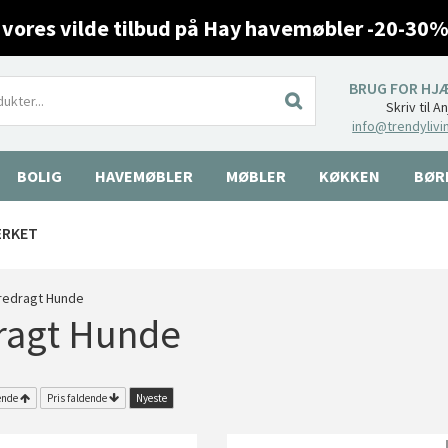
 vores vilde tilbud på Hay havemøbler -20-30%
BRUG FOR HJ
Skriv til A
info@trendylivi
BOLIG
HAVEMØBLER
MØBLER
KØKKEN
BØR
ÆRKET
redragt Hunde
ragt Hunde
ende
Pris faldende
Nyeste