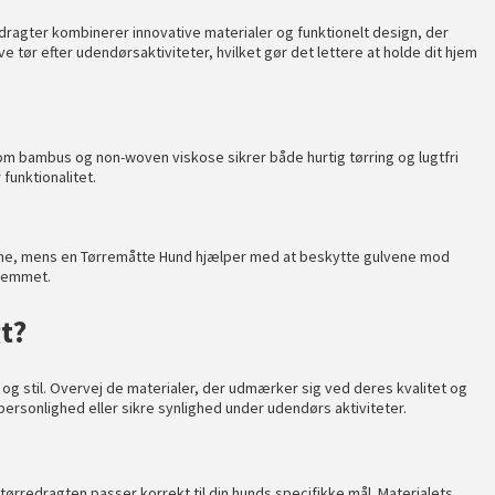
dragter kombinerer innovative materialer og funktionelt design, der
e tør efter udendørsaktiviteter, hvilket gør det lettere at holde dit hjem
som bambus og non-woven viskose sikrer både hurtig tørring og lugtfri
funktionalitet.
erne, mens en
Tørremåtte Hund
hjælper med at beskytte gulvene mod
hjemmet.
t?
 og stil. Overvej de materialer, der udmærker sig ved deres kvalitet og
rsonlighed eller sikre synlighed under udendørs aktiviteter.
 tørredragten passer korrekt til din hunds specifikke mål. Materialets