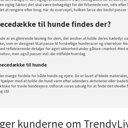
n vigtig faktor; det skal være behageligt for din firbenede ven, selv efter
let at rengøre efter brug. Har du overvejet, hvilken farve der bedst passer 
eecedække til hunde findes der?
de er en glimrende løsning for dem, der ønsker at holde deres kæledyr var
e, som er designet til at passe til forskellige hunderacer og størrelser.
ed reflekterende detaljer for øget sikkerhed under gåture i mørket. Med e
behov, men også passer ind i din stilfulde hverdag.
leecedække til hunde
er mange fordele for både hunde og ejere. De er lavet af bløde materiale
hjælper med at holde din hund varm efter udendørs aktiviteter eller badet
ktiske for travle hundeejere. Udforsk vores udvalg for at finde det ideell
 stil.
iger kunderne om TrendyLiv