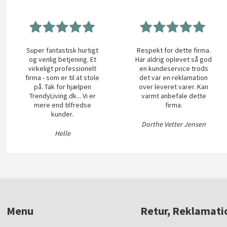
Super fantastisk hurtigt
Respekt for dette firma.
og venlig betjening. Et
Har aldrig oplevet så god
virkeligt professionelt
en kundeservice trods
firma - som er til at stole
det var en reklamation
på. Tak for hjælpen
over leveret varer. Kan
TrendyLiving.dk... Vi er
varmt anbefale dette
mere end tilfredse
firma.
kunder.
Dorthe Vetter Jensen
Helle
Menu
Retur, Reklamati