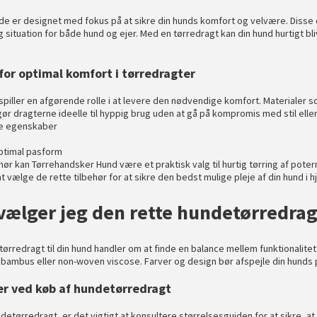
nde er designet med fokus på at sikre din hunds komfort og velvære. Disse 
situation for både hund og ejer. Med en tørredragt kan din hund hurtigt bliv
for optimal komfort i tørredragter
 spiller en afgørende rolle i at levere den nødvendige komfort. Materialer 
ør dragterne ideelle til hyppig brug uden at gå på kompromis med stil eller 
e egenskaber
optimal pasform
ehør kan
Tørrehandsker Hund
være et praktisk valg til hurtig tørring af pot
 at vælge de rette tilbehør for at sikre den bedst mulige pleje af din hund i 
ælger jeg den rette hundetørredrag
tørredragt til din hund handler om at finde en balance mellem funktionalitet
ambus eller non-woven viscose. Farver og design bør afspejle din hunds pe
er ved køb af hundetørredragt
etørredragt, er det vigtigt at konsultere størrelsesguiden for at sikre, at