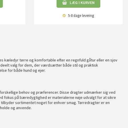
LÆG I KURVEN
5-8 dage
levering
s kæledyr tørre og komfortable efter en regnfuld gåtur eller en sjov
ideelt valg for dem, der værdsætter både stil og praktisk
else for både hund og ejer.
e forskellige behov og præferencer. Disse dragter udmærker sig ved
d fokus på bæredygtighed er materialerne nøje udvalgt for at sikre
, tilbyder sortimentet noget for enhver smag. Tørredragter er en
geholde og anvende.