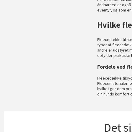
åndbarhed er også e
eventyr, og som er 
Hvilke fl
Fleecedække til hun
typer af fleecedækk
andre er udstyret m
opfylder praktiske 
Fordele ved f
Fleecedække tilbyd
Fleecematerialerne 
hvilket gør dem pra
din hunds komfort og
Det s