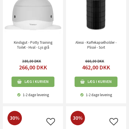
Kindsgut - Potty Training
Alessi - Kaffekapselholder -
Toilet - Hval - Lys grå
Plissé - Sort
380,00
660,00
266,00
DKK
462,00
DKK
LÆG I KURVEN
LÆG I KURVEN
1-2 dage
levering
1-2 dage
levering
30%
30%