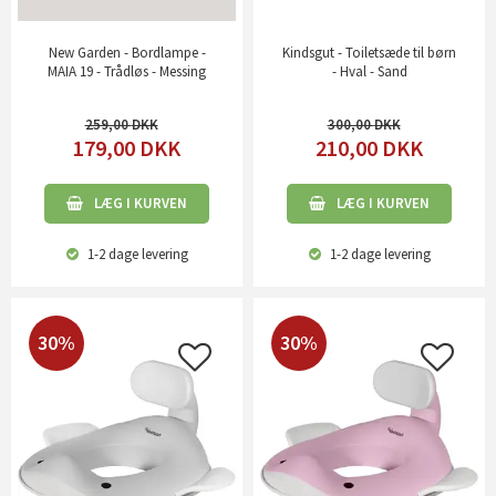
New Garden - Bordlampe -
Kindsgut - Toiletsæde til børn
MAIA 19 - Trådløs - Messing
- Hval - Sand
259,00
300,00
179,00
DKK
210,00
DKK
LÆG I KURVEN
LÆG I KURVEN
1-2 dage
levering
1-2 dage
levering
30%
30%