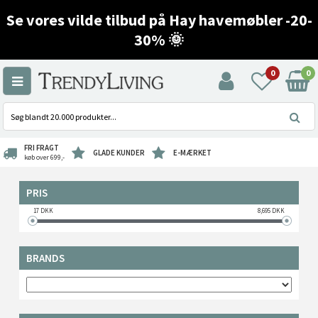
Se vores vilde tilbud på Hay havemøbler -20-
30% 🌞
0
0
FRI FRAGT
GLADE KUNDER
E-MÆRKET
køb over 699,-
PRIS
17
DKK
8,695
DKK
BRANDS