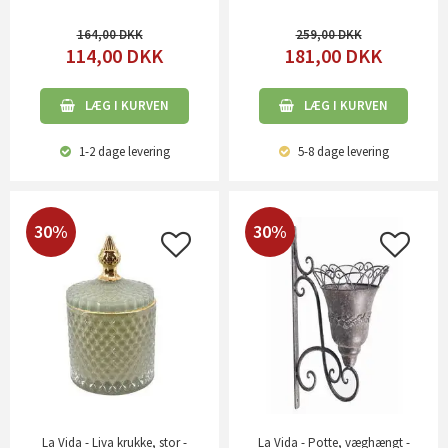
164,00
259,00
114,00
DKK
181,00
DKK
LÆG I KURVEN
LÆG I KURVEN
1-2 dage
levering
5-8 dage
levering
30%
30%
La Vida - Liva krukke, stor -
La Vida - Potte, væghængt -