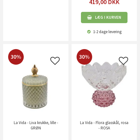
419,00
DKK
LÆG I KURVEN
1-2 dage
levering
30%
30%
La Vida - Liva krukke, lille -
La Vida - Flora glasskål, rosa
GRØN
- ROSA