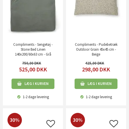
Compliments - Sengetøj -
Compliments - Pudebetræk
Stone Bed Linen
Outdoor Grain 45x45 cm -
140x200/60x63 cm - Grå
Beige
750,00
425,00
525,00
DKK
298,00
DKK
LÆG I KURVEN
LÆG I KURVEN
1-2 dage
levering
1-2 dage
levering
30%
30%