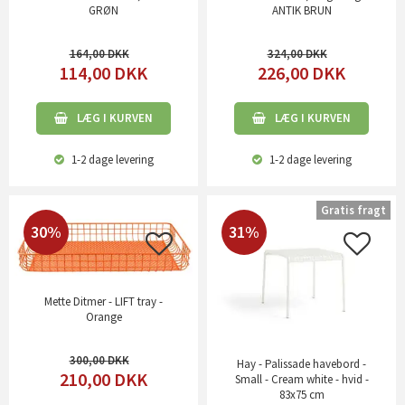
GRØN
ANTIK BRUN
164,00
324,00
114,00
DKK
226,00
DKK
LÆG I KURVEN
LÆG I KURVEN
1-2 dage
levering
1-2 dage
levering
Gratis fragt
30%
31%
Mette Ditmer - LIFT tray -
Orange
300,00
Hay - Palissade havebord -
210,00
DKK
Small - Cream white - hvid -
83x75 cm