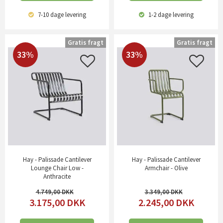
7-10 dage
levering
1-2 dage
levering
Gratis fragt
Gratis fragt
33%
33%
Hay - Palissade Cantilever
Hay - Palissade Cantilever
Lounge Chair Low -
Armchair - Olive
Anthracite
4.749,00
3.349,00
3.175,00
DKK
2.245,00
DKK