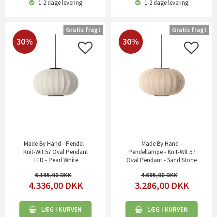
1-2 dage
levering
1-2 dage
levering
Gratis fragt
Gratis fragt
30%
30%
Made By Hand - Pendel -
Made By Hand -
Knit-Wit 57 Oval Pendant
Pendellampe - Knit-Wit 57
LED - Pearl White
Oval Pendant - Sand Stone
6.195,00
4.695,00
4.336,00
DKK
3.286,00
DKK
LÆG I KURVEN
LÆG I KURVEN