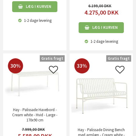
6.199,00
LÆG I KURVEN
4.275,00
DKK
1-2 dage
levering
LÆG I KURVEN
1-2 dage
levering
Gratis fragt
Gratis fragt
30%
33%
Hay - Palissade Havebord -
Cream white - Hvid - Large -
170x90 cm
7.999,00
Hay - Palissade Dining Bench
5.588,00
DKK
med armlæn - Cream white -