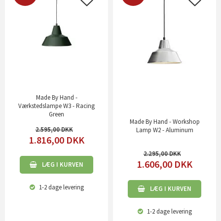
Made By Hand -
Værkstedslampe W3 - Racing
Green
Made By Hand - Workshop
2.595,00
Lamp W2 - Aluminum
1.816,00
DKK
2.295,00
1.606,00
DKK
LÆG I KURVEN
1-2 dage
levering
LÆG I KURVEN
1-2 dage
levering