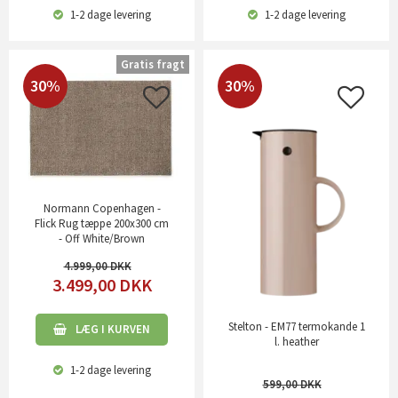
1-2 dage
levering
1-2 dage
levering
Gratis fragt
30%
30%
Normann Copenhagen -
Flick Rug tæppe 200x300 cm
- Off White/Brown
4.999,00
3.499,00
DKK
Stelton - EM77 termokande 1
LÆG I KURVEN
l. heather
1-2 dage
levering
599,00