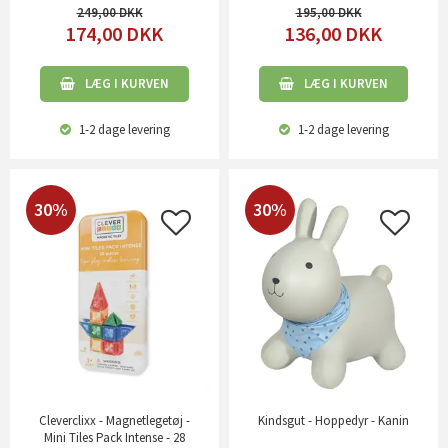
249,00
195,00
174,00
DKK
136,00
DKK
LÆG I KURVEN
LÆG I KURVEN
1-2 dage
levering
1-2 dage
levering
30%
30%
Cleverclixx - Magnetlegetøj -
Kindsgut - Hoppedyr - Kanin
Mini Tiles Pack Intense - 28