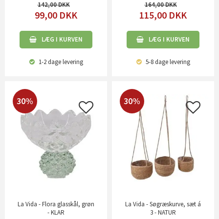
142,00
164,00
99,00
DKK
115,00
DKK
LÆG I KURVEN
LÆG I KURVEN
1-2 dage
levering
5-8 dage
levering
30%
30%
La Vida - Flora glasskål, grøn
La Vida - Søgræskurve, sæt á
- KLAR
3 - NATUR