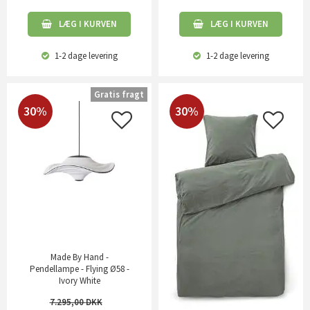
LÆG I KURVEN
LÆG I KURVEN
1-2 dage
levering
1-2 dage
levering
Gratis fragt
30%
30%
Made By Hand -
Pendellampe - Flying Ø58 -
Ivory White
7.295,00