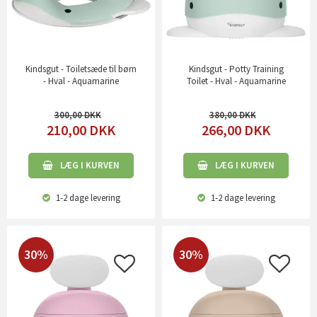
Kindsgut - Toiletsæde til børn
Kindsgut - Potty Training
- Hval - Aquamarine
Toilet - Hval - Aquamarine
300,00
380,00
210,00
DKK
266,00
DKK
LÆG I KURVEN
LÆG I KURVEN
1-2 dage
levering
1-2 dage
levering
30%
30%