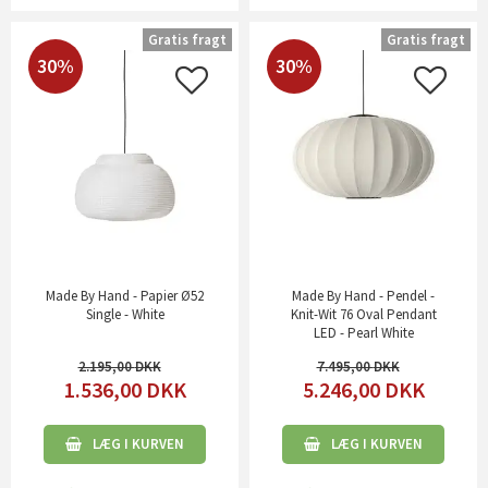
Gratis fragt
Gratis fragt
30%
30%
Made By Hand - Papier Ø52
Made By Hand - Pendel -
Single - White
Knit-Wit 76 Oval Pendant
LED - Pearl White
2.195,00
7.495,00
1.536,00
DKK
5.246,00
DKK
LÆG I KURVEN
LÆG I KURVEN