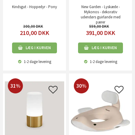
Kindsgut - Hoppedyr - Pony
New Garden - Lyskæde -
Mykonos - dekorativ
udendørs guirlande med
pærer
300,00
559,00
210,00
DKK
391,00
DKK
LÆG I KURVEN
LÆG I KURVEN
1-2 dage
levering
1-2 dage
levering
31%
30%