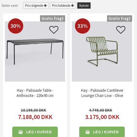
Sorter varer
Pris stigende
Pris faldende
Nyeste
Gratis fragt
Gratis fragt
30%
33%
Hay - Palissade Table -
Hay - Palissade Cantilever
Anthracite - 220x90 cm
Lounge Chair Low - Olive
10.199,00
4.749,00
7.188,00
DKK
3.175,00
DKK
LÆG I KURVEN
LÆG I KURVEN