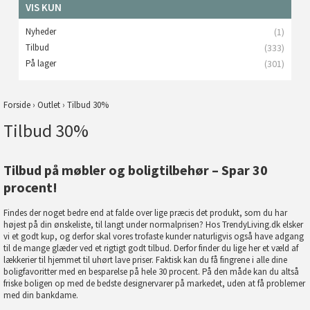
VIS KUN
Nyheder
(1)
Tilbud
(333)
På lager
(301)
Forside
›
Outlet
›
Tilbud 30%
Tilbud 30%
Tilbud på møbler og boligtilbehør – Spar 30
procent!
Findes der noget bedre end at falde over lige præcis det produkt, som du har
højest på din ønskeliste, til langt under normalprisen? Hos TrendyLiving.dk elsker
vi et godt kup, og derfor skal vores trofaste kunder naturligvis også have adgang
til de mange glæder ved et rigtigt godt tilbud. Derfor finder du lige her et væld af
lækkerier til hjemmet til uhørt lave priser. Faktisk kan du få fingrene i alle dine
boligfavoritter med en besparelse på hele 30 procent. På den måde kan du altså
friske boligen op med de bedste designervarer på markedet, uden at få problemer
med din bankdame.