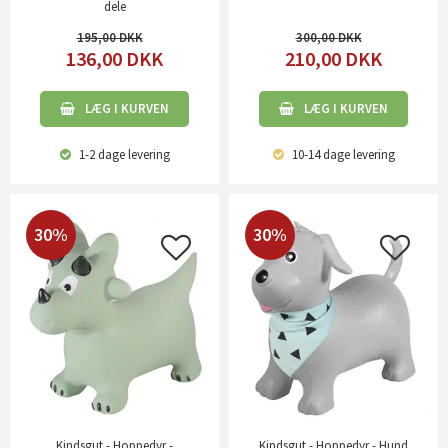
dele
195,00
300,00
136,00
DKK
210,00
DKK
LÆG I KURVEN
LÆG I KURVEN
1-2 dage
levering
10-14 dage
levering
30%
30%
Kindsgut - Hoppedyr -
Kindsgut - Hoppedyr - Hund