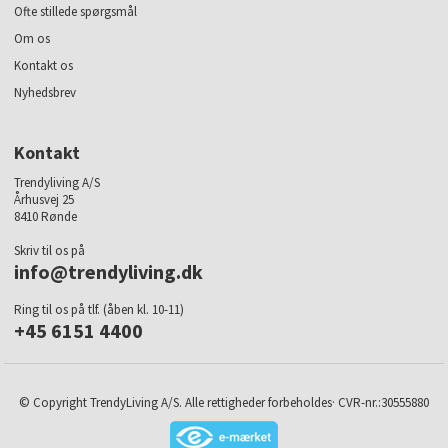
Ofte stillede spørgsmål
Om os
Kontakt os
Nyhedsbrev
Kontakt
Trendyliving A/S
Århusvej 25
8410 Rønde
Skriv til os på
info@trendyliving.dk
Ring til os på tlf. (åben kl. 10-11)
+45 6151 4400
© Copyright TrendyLiving A/S. Alle rettigheder forbeholdes· CVR-nr.:30555880