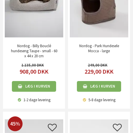
Nordog - Billy Bouclé
Nordog - Park Hundesele
hundeseng Taupe - small - 60
Mocca - large
x 44 x 20 cm
1.135,00
249,00
908,00
DKK
229,00
DKK
LÆG I KURVEN
LÆG I KURVEN
1-2 dage
levering
5-8 dage
levering
45%