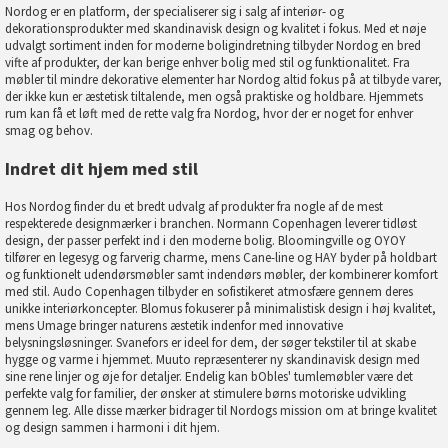
Nordog er en platform, der specialiserer sig i salg af interiør- og
dekorationsprodukter med skandinavisk design og kvalitet i fokus. Med et nøje
udvalgt sortiment inden for moderne boligindretning tilbyder Nordog en bred
vifte af produkter, der kan berige enhver bolig med stil og funktionalitet. Fra
møbler til mindre dekorative elementer har Nordog altid fokus på at tilbyde varer,
der ikke kun er æstetisk tiltalende, men også praktiske og holdbare. Hjemmets
rum kan få et løft med de rette valg fra Nordog, hvor der er noget for enhver
smag og behov.
Indret dit hjem med stil
Hos Nordog finder du et bredt udvalg af produkter fra nogle af de mest
respekterede designmærker i branchen. Normann Copenhagen leverer tidløst
design, der passer perfekt ind i den moderne bolig. Bloomingville og OYOY
tilfører en legesyg og farverig charme, mens
Cane-line
og
HAY
byder på holdbart
og funktionelt udendørsmøbler samt indendørs møbler, der kombinerer komfort
med stil.
Audo Copenhagen
tilbyder en sofistikeret atmosfære gennem deres
unikke interiørkoncepter.
Blomus
fokuserer på minimalistisk design i høj kvalitet,
mens
Umage
bringer naturens æstetik indenfor med innovative
belysningsløsninger.
Svanefors
er ideel for dem, der søger tekstiler til at skabe
hygge og varme i hjemmet.
Muuto
repræsenterer ny skandinavisk design med
sine rene linjer og øje for detaljer. Endelig kan
bObles
' tumlemøbler være det
perfekte valg for familier, der ønsker at stimulere børns motoriske udvikling
gennem leg. Alle disse mærker bidrager til Nordogs mission om at bringe kvalitet
og design sammen i harmoni i dit hjem.