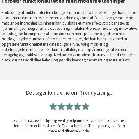
Forbedr funktionaliteten med moderne løsninger
Forbedring af funktionaliteten i boligens rum med moderne løsninger handler om
at optimere dine rum for bedre brugbarhed og komfort. Ved at vælge moderne
møbler og indretningsløsninger kan du skabe et mere effektivt og behageligt
hjemmemiljø. Integrer smart opbevaring, multifunktionelle møbler og innovative
teknologiske løsninger for at gøre dine rum mere praktiske og tidssvarende.
Nordog tilbyder et udvalg af moderne produkter, der kan hjælpe dig med at
opgradere funktionaliteten i dine boligens rum. Vælg møbler og
indretningselementer, der ikke kun er stilfulde, men også bidrager til en mere
behagelig og praktisk hverdag. Med nordogs moderne løsninger kan du skabe et
hjem, der passer til dine behov og gør din hverdag nemmere og mere effektiv.
Det siger kunderne om TrendyLiving...
Super fantastisk hurtigt og venlig betjening. Et virkeligt professionelt
firma - som er til at stole på. Tak for hjælpen TrendyLiving.dk... Vi er
mere end tilfredse kunder.