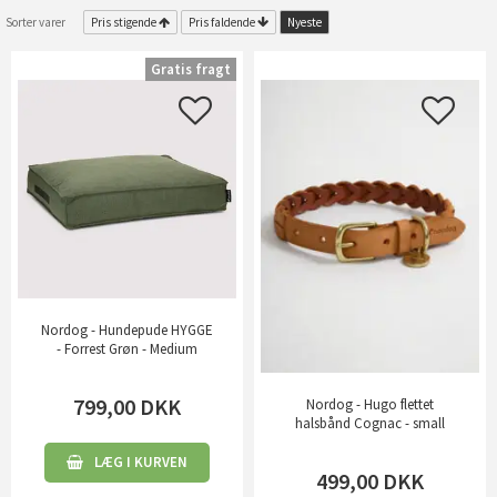
Sorter varer
Pris stigende
Pris faldende
Nyeste
Gratis fragt
Nordog - Hundepude HYGGE
- Forrest Grøn - Medium
799,00
DKK
Nordog - Hugo flettet
halsbånd Cognac - small
LÆG I KURVEN
499,00
DKK