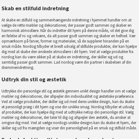
Skab en stilfuld indretning
At skabe en stilfuld og sammenhængende indretning i hjemmet handler om at
vælge de rette møbler og dekorationer, der passer godt sammen og skaber en
harmonisk atmosfære. Når du indretter dit hjem på denne måde, vil det give dig
en følelse af ro og velvære, da alt passer godt sammen og skaber en helhed. Vær
opmærksom på farver, former og materialer, så de supplerer hinanden på en
smuk måde. Nordog tilbyder et bredt udvalg af stilfulde produkter, der kan hjælpe
dig med at skabe den ønskede atmosfære i dit hjem. Ved at vælge produkter fra
nordog kan du være sikker på at skabe en indretning, der skiller sig ud og
samtidig passer godt sammen. Lad nordog være din partner i skabelsen af din
drømmeindretning.
Udtryk din stil og æstetik
Udtrykke din personlige stil og æstetik gennem unikt design handler om at vælge
møbler og dekorationer, der afspejler din individualitet og æstetiske præference.
Ved at vælge produkter, der skiller sig ud med deres unikke design, kan du skabe
et personligt præg i dit hjem og vise din unikke smag. Nordog tilbyder et udvalg
af produkter, der kan hjælpe dig med at udtrykke netop din personlige stil. Vælg
møbler og dekorationer, der taler til dig og afspejler den æstetik, du ønsker at
omgive dig med. Ved at vælge nordogs unikke designs kan du skabe et hjem, der
skiller sig ud fra mængden og viser din personlighed på en smuk og stilfuld måde.