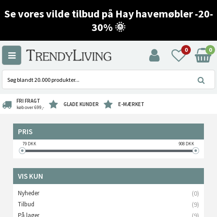
Se vores vilde tilbud på Hay havemøbler -20-
30% 🌞
0
0
FRI FRAGT
GLADE KUNDER
E-MÆRKET
køb over 699,-
PRIS
79
DKK
908
DKK
VIS KUN
Nyheder
(0)
Tilbud
(9)
På lager
(9)