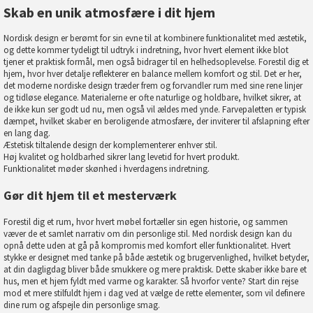
Skab en unik atmosfære i dit hjem
Nordisk design er berømt for sin evne til at kombinere funktionalitet med æstetik,
og dette kommer tydeligt til udtryk i indretning, hvor hvert element ikke blot
tjener et praktisk formål, men også bidrager til en helhedsoplevelse. Forestil dig et
hjem, hvor hver detalje reflekterer en balance mellem komfort og stil. Det er her,
det moderne nordiske design træder frem og forvandler rum med sine rene linjer
og tidløse elegance. Materialerne er ofte naturlige og holdbare, hvilket sikrer, at
de ikke kun ser godt ud nu, men også vil ældes med ynde. Farvepaletten er typisk
dæmpet, hvilket skaber en beroligende atmosfære, der inviterer til afslapning efter
en lang dag.
Æstetisk tiltalende design der komplementerer enhver stil.
Høj kvalitet og holdbarhed sikrer lang levetid for hvert produkt.
Funktionalitet møder skønhed i hverdagens indretning.
Gør dit hjem til et mesterværk
Forestil dig et rum, hvor hvert møbel fortæller sin egen historie, og sammen
væver de et samlet narrativ om din personlige stil. Med nordisk design kan du
opnå dette uden at gå på kompromis med komfort eller funktionalitet. Hvert
stykke er designet med tanke på både æstetik og brugervenlighed, hvilket betyder,
at din dagligdag bliver både smukkere og mere praktisk. Dette skaber ikke bare et
hus, men et hjem fyldt med varme og karakter. Så hvorfor vente? Start din rejse
mod et mere stilfuldt hjem i dag ved at vælge de rette elementer, som vil definere
dine rum og afspejle din personlige smag.