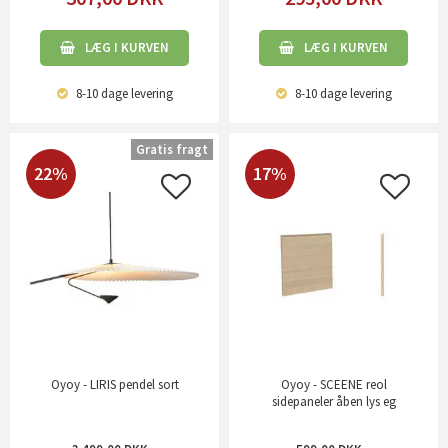
LÆG I KURVEN
LÆG I KURVEN
8-10 dage
levering
8-10 dage
levering
Gratis fragt
22%
17%
Oyoy - LIRIS pendel sort
Oyoy - SCEENE reol
sidepaneler åben lys eg