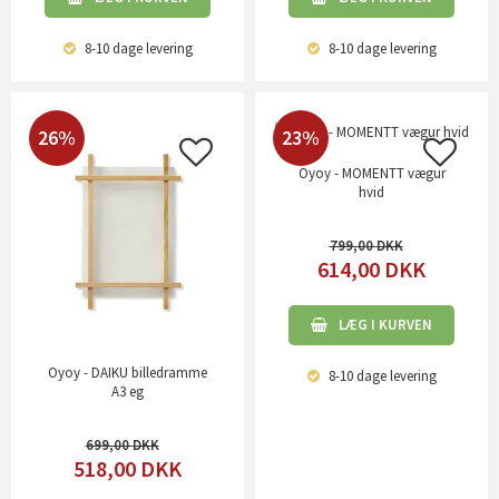
8-10 dage
levering
8-10 dage
levering
26%
23%
Oyoy - MOMENTT vægur
hvid
799,00
614,00
DKK
LÆG I KURVEN
Oyoy - DAIKU billedramme
8-10 dage
levering
A3 eg
699,00
518,00
DKK