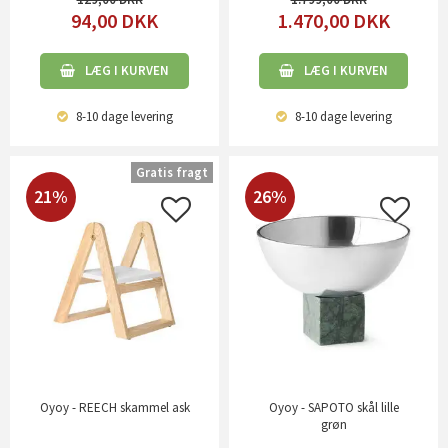
94,00
DKK
1.470,00
DKK
LÆG I KURVEN
LÆG I KURVEN
8-10 dage
levering
8-10 dage
levering
Gratis fragt
21%
26%
Oyoy - REECH skammel ask
Oyoy - SAPOTO skål lille
grøn