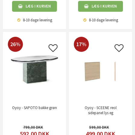
LÆG I KURVEN
LÆG I KURVEN
8-10 dage
levering
8-10 dage
levering
26%
17%
Oyoy - SAPOTO bakke grøn
Oyoy - SCEENE reol
sidepanel lys eg
799,00
599,00
592,00
DKK
499,00
DKK