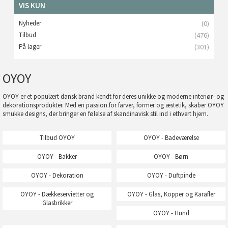
VIS KUN
Nyheder
(0)
Tilbud
(476)
På lager
(301)
OYOY
OYOY er et populært dansk brand kendt for deres unikke og moderne interiør- og
dekorationsprodukter. Med en passion for farver, former og æstetik, skaber OYOY
smukke designs, der bringer en følelse af skandinavisk stil ind i ethvert hjem.
Tilbud OYOY
OYOY - Badeværelse
OYOY - Bakker
OYOY - Børn
OYOY - Dekoration
OYOY - Duftpinde
OYOY - Dækkeservietter og
OYOY - Glas, Kopper og Karafler
Glasbrikker
OYOY - Hund