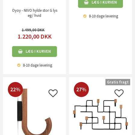
LÆG I KURVEN
Oyoy - NIVO hylde stor G lys
eg/ hvid
8-10 dage
levering
1.499,00
1.220,00
DKK
LÆG I KURVEN
8-10 dage
levering
Gratis fragt
22%
27%