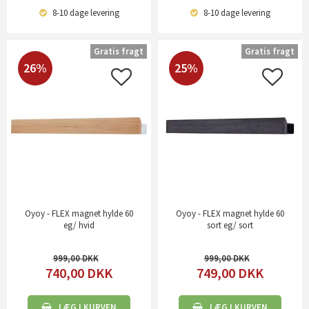
8-10 dage
levering
8-10 dage
levering
Gratis fragt
Gratis fragt
26%
25%
Oyoy - FLEX magnet hylde 60
Oyoy - FLEX magnet hylde 60
eg/ hvid
sort eg/ sort
999,00
999,00
740,00
DKK
749,00
DKK
LÆG I KURVEN
LÆG I KURVEN