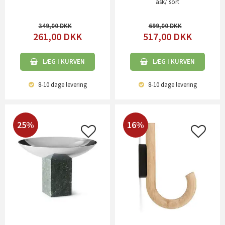
ask/ sort
349,00
699,00
261,00
DKK
517,00
DKK
LÆG I KURVEN
LÆG I KURVEN
8-10 dage
levering
8-10 dage
levering
25%
16%