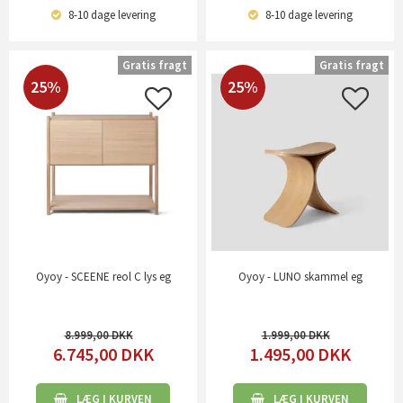
8-10 dage
levering
8-10 dage
levering
Gratis fragt
Gratis fragt
25%
25%
Oyoy - SCEENE reol C lys eg
Oyoy - LUNO skammel eg
8.999,00
1.999,00
6.745,00
DKK
1.495,00
DKK
LÆG I KURVEN
LÆG I KURVEN