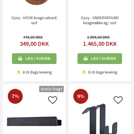
Oyoy - HOOK knage valnød/
Oyoy - UNDERGROUND
sort
knagerække eg/ sort
449,00
1.999,00
349,00
DKK
1.465,00
DKK
LÆG I KURVEN
LÆG I KURVEN
8-10 dage
levering
8-10 dage
levering
Gratis fragt
7%
9%