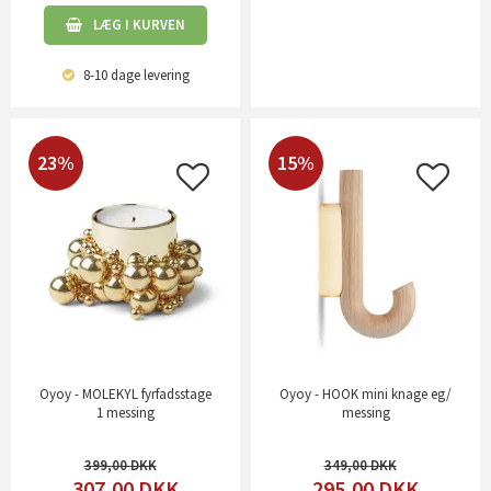
LÆG I KURVEN
8-10 dage
levering
23%
15%
Oyoy - MOLEKYL fyrfadsstage
Oyoy - HOOK mini knage eg/
1 messing
messing
399,00
349,00
307,00
DKK
295,00
DKK