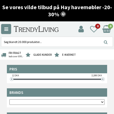
Se vores vilde tilbud på Hay havemøbler -20-
30% 🌞
0
0
FRI FRAGT
GLADE KUNDER
E-MÆRKET
køb over 699,-
PRIS
12
DKK
11,999
DKK
BRANDS