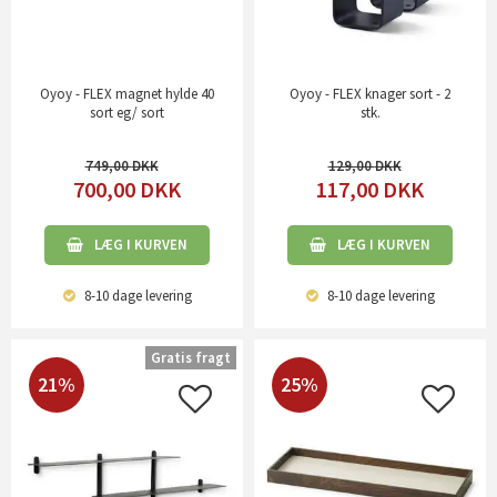
Oyoy - FLEX magnet hylde 40
Oyoy - FLEX knager sort - 2
sort eg/ sort
stk.
749,00
129,00
700,00
DKK
117,00
DKK
LÆG I KURVEN
LÆG I KURVEN
8-10 dage
levering
8-10 dage
levering
Gratis fragt
21%
25%