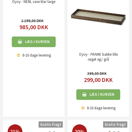
Oyoy - NEBL vase klar large
1.199,00
985,00
DKK
LÆG I KURVEN
Oyoy - FRAME bakke lille
8-10 dage
levering
røget eg/ grå
399,00
299,00
DKK
LÆG I KURVEN
8-10 dage
levering
Gratis fragt
Gratis fragt
21%
20%