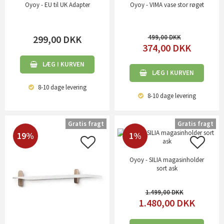
Oyoy - EU til UK Adapter
Oyoy - VIMA vase stor røget
299,00
DKK
499,00
374,00
DKK
LÆG I KURVEN
LÆG I KURVEN
8-10 dage
levering
8-10 dage
levering
Gratis fragt
Gratis fragt
19%
1%
Oyoy - SILIA magasinholder
sort ask
1.499,00
1.480,00
DKK