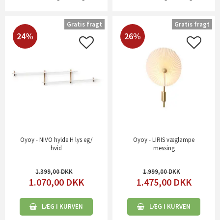
Gratis fragt
Gratis fragt
24%
26%
Oyoy - NIVO hylde H lys eg/
Oyoy - LIRIS væglampe
hvid
messing
1.399,00
1.999,00
1.070,00
DKK
1.475,00
DKK
LÆG I KURVEN
LÆG I KURVEN