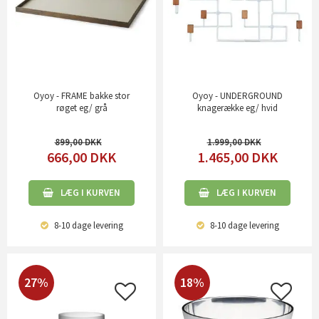
Oyoy - FRAME bakke stor
Oyoy - UNDERGROUND
røget eg/ grå
knagerække eg/ hvid
899,00
1.999,00
666,00
DKK
1.465,00
DKK
LÆG I KURVEN
LÆG I KURVEN
8-10 dage
levering
8-10 dage
levering
27%
18%