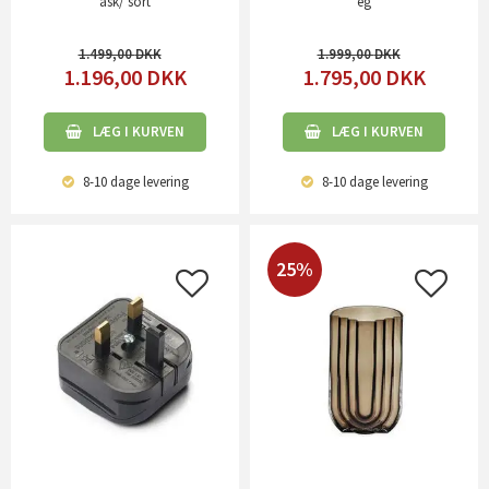
ask/ sort
eg
1.499,00
1.999,00
1.196,00
DKK
1.795,00
DKK
LÆG I KURVEN
LÆG I KURVEN
8-10 dage
levering
8-10 dage
levering
25%