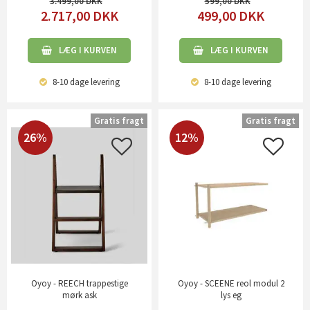
3.499,00
599,00
2.717,00
DKK
499,00
DKK
LÆG I KURVEN
LÆG I KURVEN
8-10 dage
levering
8-10 dage
levering
Gratis fragt
Gratis fragt
26%
12%
Oyoy - REECH trappestige
Oyoy - SCEENE reol modul 2
mørk ask
lys eg