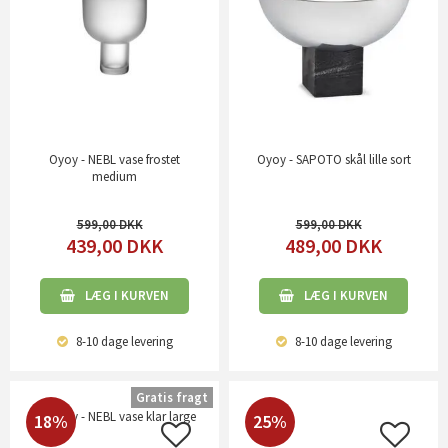
Oyoy - NEBL vase frostet
Oyoy - SAPOTO skål lille sort
medium
599,00
599,00
439,00
DKK
489,00
DKK
LÆG I KURVEN
LÆG I KURVEN
8-10 dage
levering
8-10 dage
levering
Gratis fragt
18%
25%