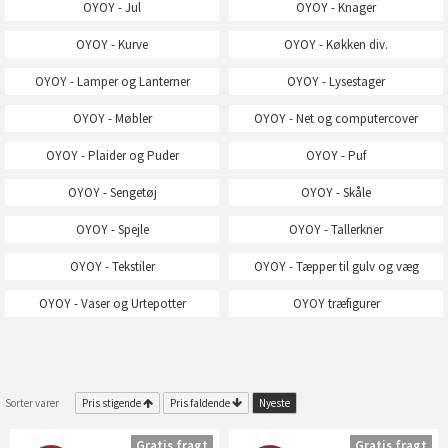
OYOY - Jul
OYOY - Knager
OYOY - Kurve
OYOY - Køkken div.
OYOY - Lamper og Lanterner
OYOY - Lysestager
OYOY - Møbler
OYOY - Net og computercover
OYOY - Plaider og Puder
OYOY - Puf
OYOY - Sengetøj
OYOY - Skåle
OYOY - Spejle
OYOY - Tallerkner
OYOY - Tekstiler
OYOY - Tæpper til gulv og væg
OYOY - Vaser og Urtepotter
OYOY træfigurer
Sorter varer
Pris stigende
Pris faldende
Nyeste
Gratis fragt
Gratis fragt