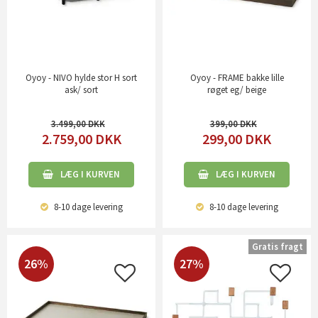
Oyoy - NIVO hylde stor H sort
Oyoy - FRAME bakke lille
ask/ sort
røget eg/ beige
3.499,00
399,00
2.759,00
DKK
299,00
DKK
LÆG I KURVEN
LÆG I KURVEN
8-10 dage
levering
8-10 dage
levering
Gratis fragt
26%
27%