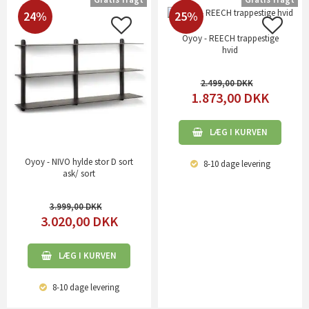
24%
25%
Oyoy - REECH trappestige
hvid
2.499,00
1.873,00
DKK
LÆG I KURVEN
Oyoy - NIVO hylde stor D sort
8-10 dage
levering
ask/ sort
3.999,00
3.020,00
DKK
LÆG I KURVEN
8-10 dage
levering