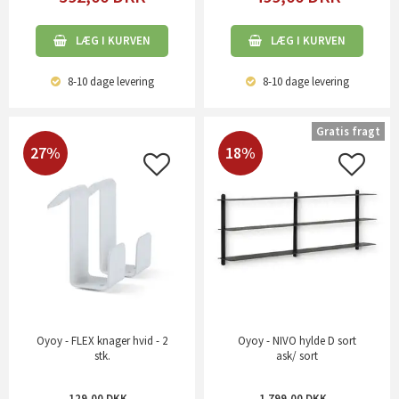
LÆG I KURVEN
LÆG I KURVEN
8-10 dage
levering
8-10 dage
levering
Gratis fragt
27%
18%
Oyoy - FLEX knager hvid - 2
Oyoy - NIVO hylde D sort
stk.
ask/ sort
129,00
1.799,00