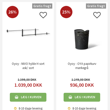
Gratis fragt
Gratis fragt
26%
25%
Oyoy - NIVO hylde H sort
Oyoy - OYA papirkurv
ask/ sort
mørkegrå
1.399,00
1.249,00
1.039,00
DKK
936,00
DKK
LÆG I KURVEN
LÆG I KURVEN
8-10 dage
levering
8-10 dage
levering