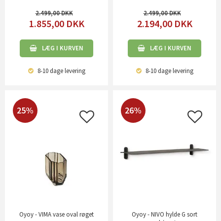
2.499,00
2.499,00
1.855,00
DKK
2.194,00
DKK
LÆG I KURVEN
LÆG I KURVEN
8-10 dage
levering
8-10 dage
levering
25%
26%
Oyoy - VIMA vase oval røget
Oyoy - NIVO hylde G sort