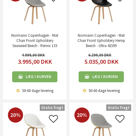
Normann Copenhagen - Mat
Normann Copenhagen - Mat
Chair Front Upholstery
Chair Front Upholstery Hemp
Seaweed Beech - Remix 133
Beech - Ultra 41599
4.999,00
6.299,00
3.995,00
DKK
5.035,00
DKK
LÆG I KURVEN
LÆG I KURVEN
50-60 dage
levering
50-60 dage
levering
Gratis fragt
Gratis fragt
20%
20%