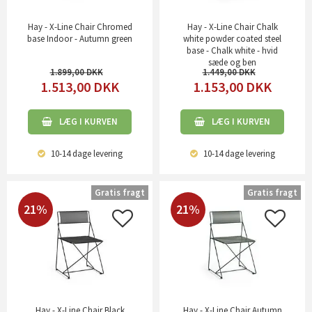
Hay - X-Line Chair Chromed
Hay - X-Line Chair Chalk
base Indoor - Autumn green
white powder coated steel
base - Chalk white - hvid
sæde og ben
1.899,00
1.449,00
1.513,00
DKK
1.153,00
DKK
LÆG I KURVEN
LÆG I KURVEN
10-14 dage
levering
10-14 dage
levering
Gratis fragt
Gratis fragt
21%
21%
Hay - X-Line Chair Black
Hay - X-Line Chair Autumn