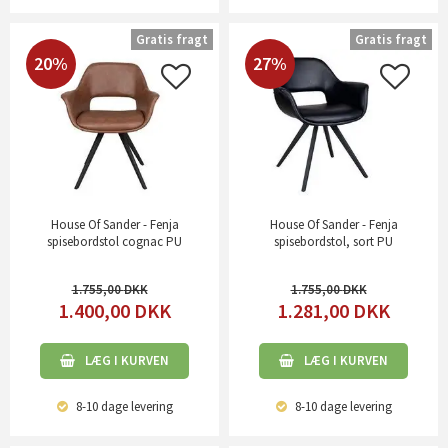
Gratis fragt
Gratis fragt
20%
27%
House Of Sander - Fenja
House Of Sander - Fenja
spisebordstol cognac PU
spisebordstol, sort PU
1.755,00
1.755,00
1.400,00
DKK
1.281,00
DKK
LÆG I KURVEN
LÆG I KURVEN
8-10 dage
levering
8-10 dage
levering