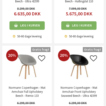
Beech - Ultra 41599
Beech - Hallingdal 110
8.299,00
7.099,00
6.635,00
DKK
5.675,00
DKK
LÆG I KURVEN
LÆG I KURVEN
50-60 dage
levering
50-60 dage
levering
Gratis fragt
Gratis fragt
20%
20%
Normann Copenhagen - Mat
Normann Copenhagen - Mat
Armchair Full Upholstery
Armchair Front Upholstery
Beech - Remix 133
Seaweed Beech - Ultra 41599
6.299,00
6.299,00