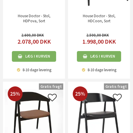
House Doctor - Stol,
House Doctor - Stol,
HDPova, Sort
HDCoon, Sort
2.600,00
2.500,00
2.078,00
DKK
1.998,00
DKK
LÆG I KURVEN
LÆG I KURVEN
8-10 dage
levering
8-10 dage
levering
Gratis fragt
Gratis fragt
25%
25%