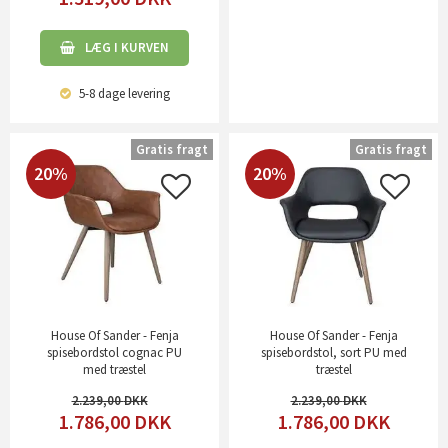
LÆG I KURVEN
5-8 dage
levering
Gratis fragt
Gratis fragt
20%
20%
House Of Sander - Fenja
House Of Sander - Fenja
spisebordstol cognac PU
spisebordstol, sort PU med
med træstel
træstel
2.239,00
2.239,00
1.786,00
DKK
1.786,00
DKK