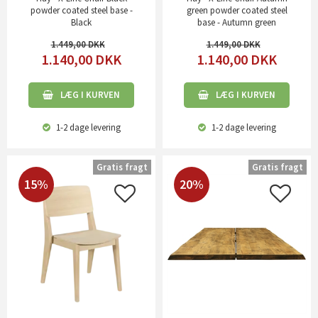
powder coated steel base -
green powder coated steel
Black
base - Autumn green
1.449,00
1.449,00
1.140,00
DKK
1.140,00
DKK
LÆG I KURVEN
LÆG I KURVEN
1-2 dage
levering
1-2 dage
levering
Gratis fragt
Gratis fragt
15%
20%