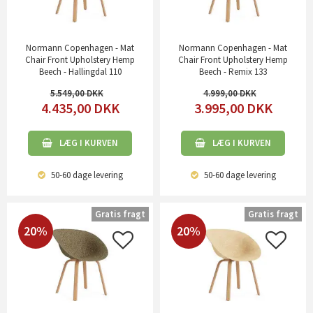
Normann Copenhagen - Mat
Normann Copenhagen - Mat
Chair Front Upholstery Hemp
Chair Front Upholstery Hemp
Beech - Hallingdal 110
Beech - Remix 133
5.549,00
4.999,00
4.435,00
DKK
3.995,00
DKK
LÆG I KURVEN
LÆG I KURVEN
50-60 dage
levering
50-60 dage
levering
Gratis fragt
Gratis fragt
20%
20%