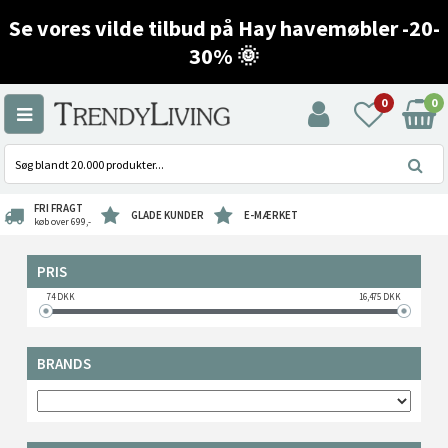
Se vores vilde tilbud på Hay havemøbler -20-
30% 🌞
0
0
FRI FRAGT
GLADE KUNDER
E-MÆRKET
køb over 699,-
PRIS
74
DKK
16,475
DKK
BRANDS