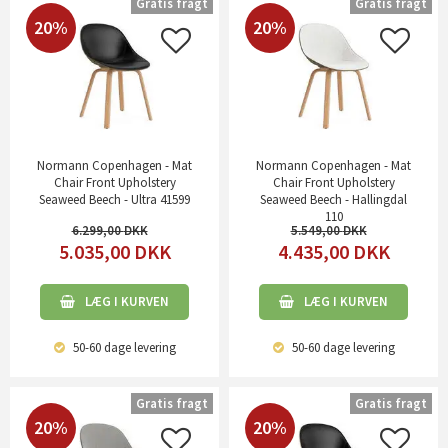
Gratis fragt
Gratis fragt
20%
20%
Normann Copenhagen - Mat
Normann Copenhagen - Mat
Chair Front Upholstery
Chair Front Upholstery
Seaweed Beech - Ultra 41599
Seaweed Beech - Hallingdal
110
6.299,00
5.549,00
5.035,00
DKK
4.435,00
DKK
LÆG I KURVEN
LÆG I KURVEN
50-60 dage
levering
50-60 dage
levering
Gratis fragt
Gratis fragt
20%
20%