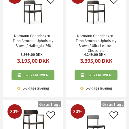
Normann Copenhagen -
Normann Copenhagen -
Timb Armchair Upholstery
Timb Armchair Upholstery
Brown / Hallingdal 368
Brown / Ultra Leather -
Chocolate
3.999,00
4.249,00
3.195,00
DKK
3.395,00
DKK
LÆG I KURVEN
LÆG I KURVEN
5-8 dage
levering
5-8 dage
levering
Gratis fragt
Gratis fragt
20%
20%