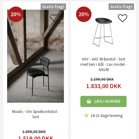
Gratis fragt
Gratis fragt
20%
20%
HAY - AAS 38 Barstol - Sort
med ben i stål - Lav model -
AAS38
2.299,00
1.833,00
DKK
LÆG I KURVEN
Muubs - Oni Spisebordsstol -
14-21 dage
levering
Sort
1.899,00
1.519,00
DKK