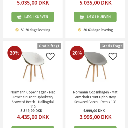
5.035,00
DKK
5.035,00
DKK
LÆG I KURVEN
LÆG I KURVEN
50-60 dage
levering
50-60 dage
levering
Gratis fragt
Gratis fragt
20%
20%
Normann Copenhagen - Mat
Normann Copenhagen - Mat
Armchair Front Upholstery
Armchair Front Upholstery
Seaweed Beech - Hallingdal
Seaweed Beech - Remix 133
110
5.549,00
4.999,00
4.435,00
DKK
3.995,00
DKK