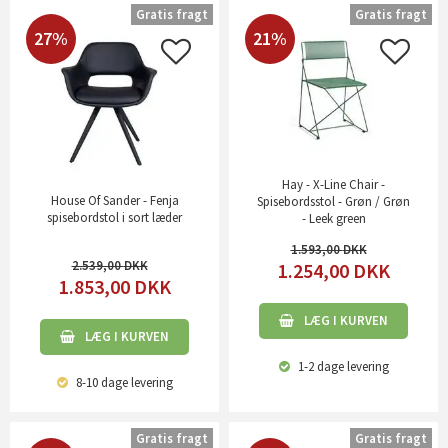
Gratis fragt
Gratis fragt
27%
21%
Hay - X-Line Chair -
House Of Sander - Fenja
Spisebordsstol - Grøn / Grøn
spisebordstol i sort læder
- Leek green
1.593,00
2.539,00
1.254,00
DKK
1.853,00
DKK
LÆG I KURVEN
LÆG I KURVEN
1-2 dage
levering
8-10 dage
levering
Gratis fragt
Gratis fragt