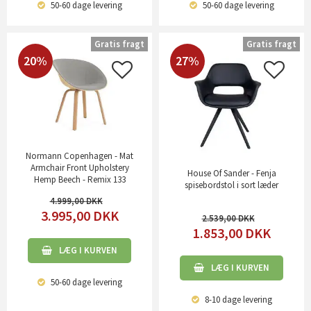
50-60 dage
levering
50-60 dage
levering
Gratis fragt
Gratis fragt
20%
27%
Normann Copenhagen - Mat
Armchair Front Upholstery
House Of Sander - Fenja
Hemp Beech - Remix 133
spisebordstol i sort læder
4.999,00
3.995,00
DKK
2.539,00
1.853,00
DKK
LÆG I KURVEN
LÆG I KURVEN
50-60 dage
levering
8-10 dage
levering