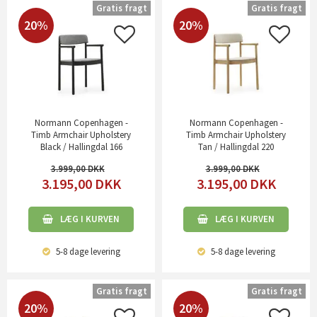
Gratis fragt
Gratis fragt
20%
20%
Normann Copenhagen -
Normann Copenhagen -
Timb Armchair Upholstery
Timb Armchair Upholstery
Black / Hallingdal 166
Tan / Hallingdal 220
3.999,00
3.999,00
3.195,00
DKK
3.195,00
DKK
LÆG I KURVEN
LÆG I KURVEN
5-8 dage
levering
5-8 dage
levering
Gratis fragt
Gratis fragt
20%
20%