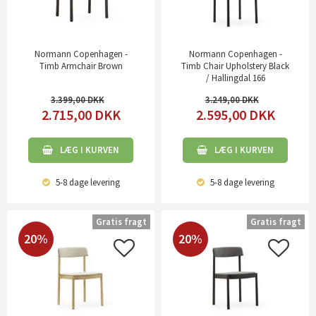
Normann Copenhagen -
Normann Copenhagen -
Timb Armchair Brown
Timb Chair Upholstery Black
/ Hallingdal 166
3.399,00
3.249,00
2.715,00
DKK
2.595,00
DKK
LÆG I KURVEN
LÆG I KURVEN
5-8 dage
levering
5-8 dage
levering
Gratis fragt
Gratis fragt
20%
20%