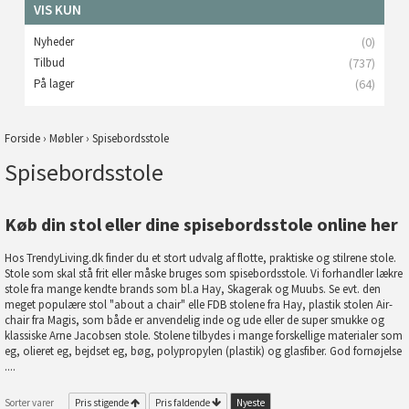
VIS KUN
Nyheder
(0)
Tilbud
(737)
På lager
(64)
Forside
›
Møbler
›
Spisebordsstole
Spisebordsstole
Køb din stol eller dine spisebordsstole online her
Hos TrendyLiving.dk finder du et stort udvalg af flotte, praktiske og stilrene stole.
Stole som skal stå frit eller måske bruges som spisebordsstole. Vi forhandler lækre
stole fra mange kendte brands som bl.a Hay, Skagerak og Muubs. Se evt. den
meget populære stol "about a chair" elle FDB stolene fra Hay, plastik stolen Air-
chair fra Magis, som både er anvendelig inde og ude eller de super smukke og
klassiske Arne Jacobsen stole. Stolene tilbydes i mange forskellige materialer som
eg, olieret eg, bejdset eg, bøg, polypropylen (plastik) og glasfiber. God fornøjelse
....
Sorter varer
Pris stigende
Pris faldende
Nyeste