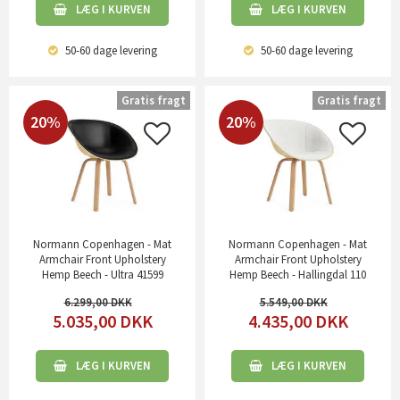
LÆG I KURVEN
LÆG I KURVEN
50-60 dage
levering
50-60 dage
levering
Gratis fragt
Gratis fragt
20%
20%
Normann Copenhagen - Mat
Normann Copenhagen - Mat
Armchair Front Upholstery
Armchair Front Upholstery
Hemp Beech - Ultra 41599
Hemp Beech - Hallingdal 110
6.299,00
5.549,00
5.035,00
DKK
4.435,00
DKK
LÆG I KURVEN
LÆG I KURVEN