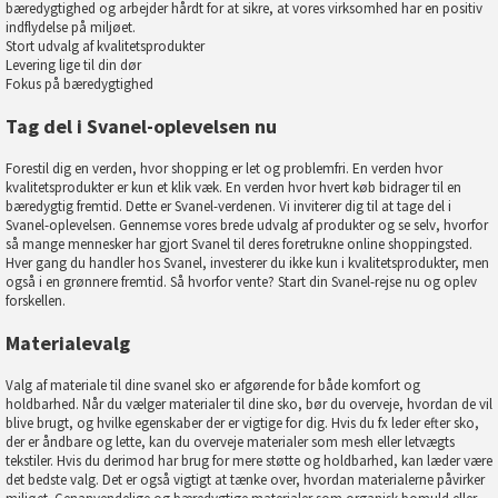
bæredygtighed og arbejder hårdt for at sikre, at vores virksomhed har en positiv
indflydelse på miljøet.
Stort udvalg af kvalitetsprodukter
Levering lige til din dør
Fokus på bæredygtighed
Tag del i Svanel-oplevelsen nu
Forestil dig en verden, hvor shopping er let og problemfri. En verden hvor
kvalitetsprodukter er kun et klik væk. En verden hvor hvert køb bidrager til en
bæredygtig fremtid. Dette er Svanel-verdenen. Vi inviterer dig til at tage del i
Svanel-oplevelsen. Gennemse vores brede udvalg af produkter og se selv, hvorfor
så mange mennesker har gjort Svanel til deres foretrukne online shoppingsted.
Hver gang du handler hos Svanel, investerer du ikke kun i kvalitetsprodukter, men
også i en grønnere fremtid. Så hvorfor vente? Start din Svanel-rejse nu og oplev
forskellen.
Materialevalg
Valg af materiale til dine svanel sko er afgørende for både komfort og
holdbarhed. Når du vælger materialer til dine sko, bør du overveje, hvordan de vil
blive brugt, og hvilke egenskaber der er vigtige for dig. Hvis du fx leder efter sko,
der er åndbare og lette, kan du overveje materialer som mesh eller letvægts
tekstiler. Hvis du derimod har brug for mere støtte og holdbarhed, kan læder være
det bedste valg. Det er også vigtigt at tænke over, hvordan materialerne påvirker