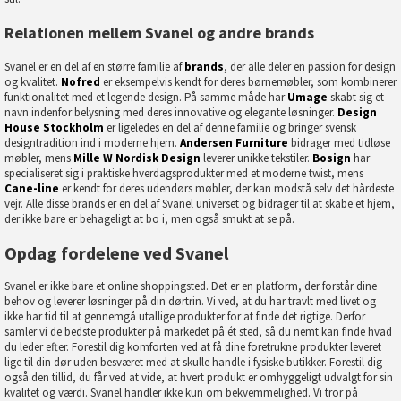
Relationen mellem Svanel og andre brands
Svanel er en del af en større familie af
brands
, der alle deler en passion for design
og kvalitet.
Nofred
er eksempelvis kendt for deres børnemøbler, som kombinerer
funktionalitet med et legende design. På samme måde har
Umage
skabt sig et
navn indenfor belysning med deres innovative og elegante løsninger.
Design
House Stockholm
er ligeledes en del af denne familie og bringer svensk
designtradition ind i moderne hjem.
Andersen Furniture
bidrager med tidløse
møbler, mens
Mille W Nordisk Design
leverer unikke tekstiler.
Bosign
har
specialiseret sig i praktiske hverdagsprodukter med et moderne twist, mens
Cane-line
er kendt for deres udendørs møbler, der kan modstå selv det hårdeste
vejr. Alle disse brands er en del af Svanel universet og bidrager til at skabe et hjem,
der ikke bare er behageligt at bo i, men også smukt at se på.
Opdag fordelene ved Svanel
Svanel er ikke bare et online shoppingsted. Det er en platform, der forstår dine
behov og leverer løsninger på din dørtrin. Vi ved, at du har travlt med livet og
ikke har tid til at gennemgå utallige produkter for at finde det rigtige. Derfor
samler vi de bedste produkter på markedet på ét sted, så du nemt kan finde hvad
du leder efter. Forestil dig komforten ved at få dine foretrukne produkter leveret
lige til din dør uden besværet med at skulle handle i fysiske butikker. Forestil dig
også den tillid, du får ved at vide, at hvert produkt er omhyggeligt udvalgt for sin
kvalitet og værdi. Svanel handler ikke kun om bekvemmelighed. Vi tror på