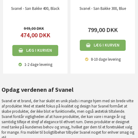
Svanel - San Bakke 400, Black
Svanel - San Bakke 300, Blue
949,00
799,00
DKK
474,00
DKK
LÆG I KURVEN
LÆG I KURVEN
8-10 dage
levering
1-2 dage
levering
Opdag verdenen af Svanel
Svanel er et brand, der har skabt en unik plads i mange hjem med sin brede vifte
af produkter. Med et stærkt fokus på kvalitet og design har Svanel formået at
skabe produkter, der ikke blot er funktionelle, men også æstetisk tiltalende.
Svanel forstår vigtigheden af at have produkter, der kan vare i mange år og
samtidig tilføje et strejf af elegance til ethvert rum. Deres produkter er designet
med tanke på kundernes behov og smag, hvilket gør dem til et foretrukket valg
for mange. Fra møbler til boligtilbehør tilbyder Svanel noget for enhver smag og
stil.