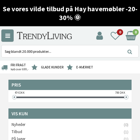
Se vores vilde tilbud på Hay havemøbler -20-
30% 🌞
0
0
FRI FRAGT
GLADE KUNDER
E-MÆRKET
køb over 699,-
PRIS
474
DKK
799
DKK
VIS KUN
Nyheder
(0)
Tilbud
(1)
På lager
(1)