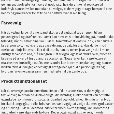
miljøet. Genanvendelige og bæredygtige materialer som organisk bomuld eller
genanvendt polyester kan være et godt valg, hvis du ønsker at reducere dit
fodaftryk. Uanset hvilket materiale du vælger, er det vigtigt at tage hensyn til dine
behov og præferencer for at finde de perfekte svanel sko til dig.
Farvevalg
Når du vælger farver til dine svanel sko, er det vigtigt at tage hensyn til din
personlige stil og præferencer. Farver kan have en stor indvirkning på, hvordan du
føler dig, når du bærer dine sko. Hvis du foretrækker et klassisk look, kan neutrale
farver som sort, hvid eller beige være det rigtige valg for dig. Hvis du derimod
ønsker at tilføje lidt ekstra flair til dit outfit, kan du overveje at vælge sko i mere
dristige farver som rød, blå eller grøn. Det er også vigtigt at tænke over, hvordan
farverne påvirker dit tøj og andre accessories. Nogle farver kan være lettere at
matche med forskellige outfits, mens andre kan kræve mere planlægning. Uanset
hvilken farve du vælger, er det vigtigt at tage hensyn til din personlige stil og
hvordan farverne passer sammen med resten af din garderobe.
Produktfunktionalitet
Når du overvejer produktfunktionaliteten af dine svanel sko, er det vigtigt at
tænke over, hvordan de vil blive brugt i din hverdag. Funktionalitet kan omfatte
egenskaber som komfort, støtte, åndbarhed og holdbarhed. Hvis du fx har brug
for sko til lange gåture eller løb, kan det være vigtigt at vælge sko med god støtte
og affjedring. Hvis du derimod leder efter sko til hverdagsbrug, kan komfort og
åndbarhed være afgørende faktorer. Det er også vigtigt at overveje, hvordan